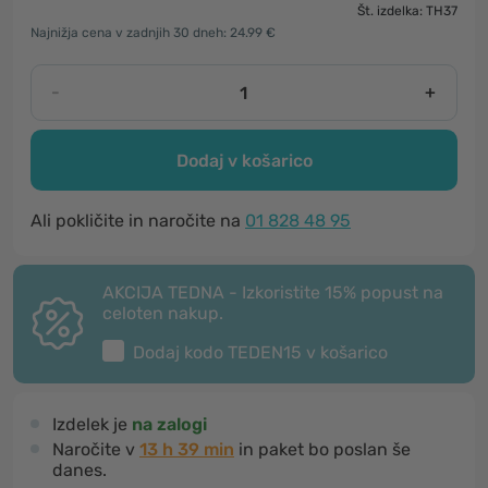
Št. izdelka: TH37
Najnižja cena v zadnjih 30 dneh: 24.99 €
-
+
Dodaj v košarico
Ali pokličite in naročite na
01 828 48 95
AKCIJA TEDNA - Izkoristite 15% popust na
celoten nakup.
Dodaj kodo
TEDEN15
v košarico
Izdelek je
na zalogi
Naročite v
13 h 38 min
in paket bo poslan še
danes.