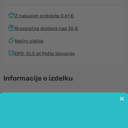
Z nakupom pridobite 0.61 €
Brezplačna dostava nad 35 €
Načini plačila
DPD, GLS ali Pošta Slovenije
Informacije o izdelku
Splošno
Sončna krema v spreju - nevidna in
zanesljiva UV zaščita za vašo kožo!