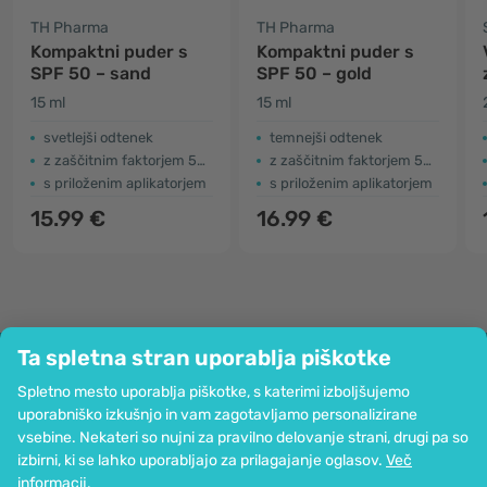
TH Pharma
TH Pharma
Kompaktni puder s
Kompaktni puder s
SPF 50 – sand
SPF 50 – gold
15 ml
15 ml
svetlejši odtenek
temnejši odtenek
z zaščitnim faktorjem 50+
z zaščitnim faktorjem 50+
s priloženim aplikatorjem
s priloženim aplikatorjem
15.99 €
16.99 €
Ta spletna stran uporablja piškotke
Podjetje
Spletno mesto uporablja piškotke, s katerimi izboljšujemo
Informacije
uporabniško izkušnjo in vam zagotavljamo personalizirane
Pridružite se nam
vsebine. Nekateri so nujni za pravilno delovanje strani, drugi pa so
Pomoč in naročila
izbirni, ki se lahko uporabljajo za prilagajanje oglasov.
Več
informacij
.