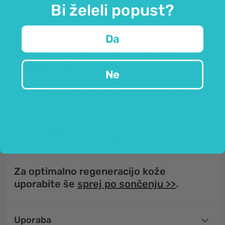
Bi želeli popust?
Izjemno pomembno je, da kožo, ki je izpostavljena
soncu, ustrezno zaščitimo. Ena najboljših izbir je
Da
zagotovo
Krema za sonce v spreju
, ki z
zaščitnim
faktorjem 50+
varuje kožo
pred škodljivimi
sončnimi žarki.
Ne
Sprej
s pospeševalnikom porjavitve
je
vodoodporen
in zagotavlja:
idealno porjavelost,
zelo visoko zaščito,
preprost nanos kreme na kožo.
Za optimalno regeneracijo kože
uporabite še
sprej po sončenju >>
.
Uporaba