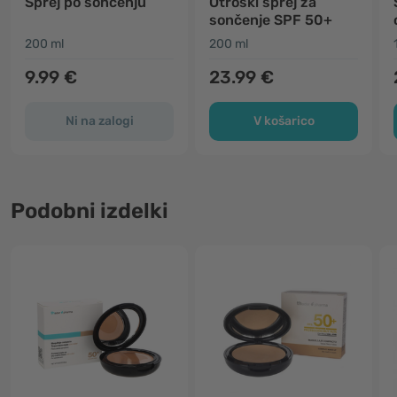
Sprej po sončenju
Otroški sprej za
sončenje SPF 50+
200 ml
200 ml
9.99 €
23.99 €
Ni na zalogi
V košarico
Podobni izdelki