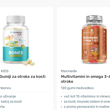
 KIDS
Maxmedix
umiji za otroke za kosti
Multivitamini in omega 3-
otroke
onbonov
120 gumi medvedkov
o uživanje
več kot 15 vitaminov in miner
kalcij za kosti
za kosti, imunski sistem in ene
rta
z aromo pomaranče in maline