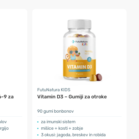
FutuNatura KIDS
6-9 za
Vitamin D3 – Gumiji za otroke
90 gumi bonbonov
alov
za imunski sistem
rgijo
mišice + kosti + zobje
3 okusi: jagoda, breskev in robida