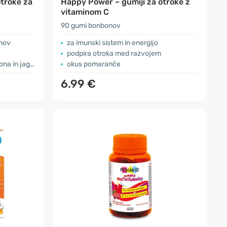
troke za
Happy Power – gumiji za otroke z
vitaminom C
90 gumi bonbonov
inov
za imunski sistem in energijo
podpira otroka med razvojem
 in jagoda
okus pomaranče
6.99 €