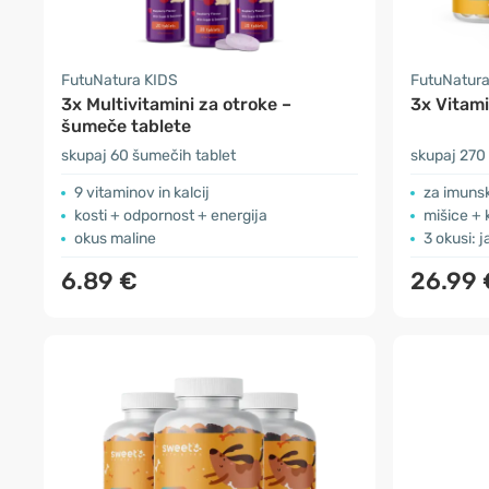
FutuNatura KIDS
FutuNatura
3x Multivitamini za otroke –
3x Vitami
šumeče tablete
skupaj 60 šumečih tablet
skupaj 270
9 vitaminov in kalcij
za imunsk
kosti + odpornost + energija
mišice + 
okus maline
3 okusi: 
6.89 €
26.99 