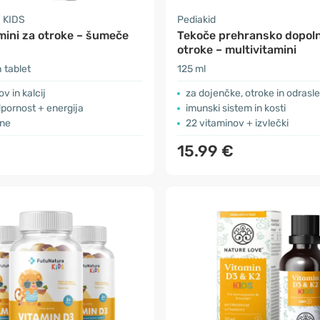
 KIDS
Pediakid
mini za otroke – šumeče
Tekoče prehransko dopoln
otroke – multivitamini
 tablet
125 ml
v in kalcij
za dojenčke, otroke in odrasle
dpornost + energija
imunski sistem in kosti
ine
22 vitaminov + izvlečki
15.99 €