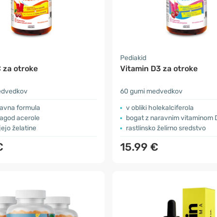
Pediakid
 za otroke
Vitamin D3 za otroke
edvedkov
60 gumi medvedkov
avna formula
v obliki holekalciferola
jagod acerole
bogat z naravnim vitaminom 
ejo želatine
rastlinsko želirno sredstvo
€
15.99 €