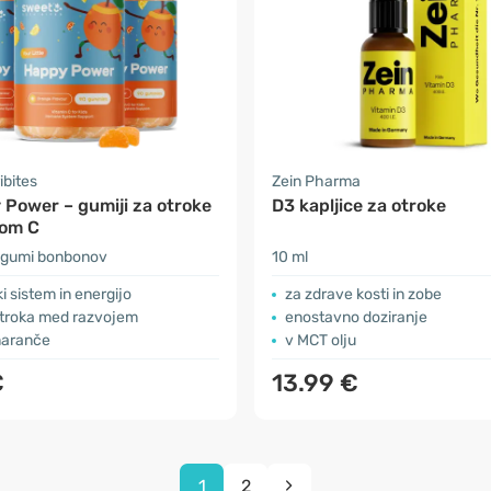
ibites
Zein Pharma
 Power – gumiji za otroke
D3 kapljice za otroke
nom C
 gumi bonbonov
10 ml
i sistem in energijo
za zdrave kosti in zobe
otroka med razvojem
enostavno doziranje
maranče
v MCT olju
€
13.99 €
1
2