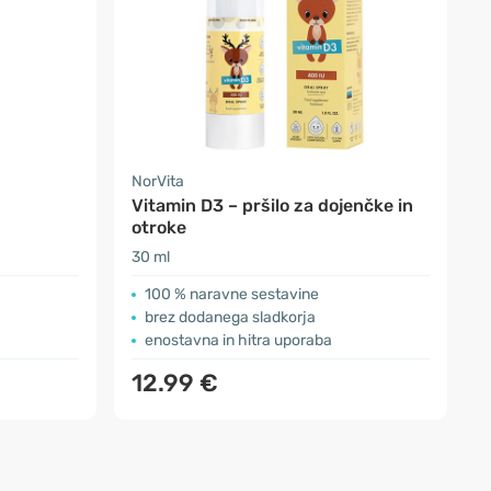
NorVita
Vitamin D3 – pršilo za dojenčke in
otroke
30 ml
100 % naravne sestavine
brez dodanega sladkorja
enostavna in hitra uporaba
12.99 €