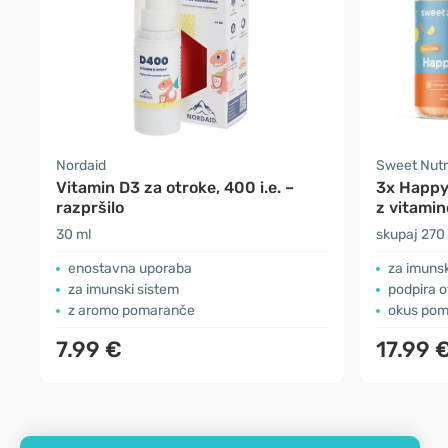
Nordaid
Sweet Nutr
Vitamin D3 za otroke, 400 i.e. –
3x Happy
razpršilo
z vitami
30 ml
skupaj 270
enostavna uporaba
za imunsk
za imunski sistem
podpira 
z aromo pomaranče
okus po
7.99 €
17.99 