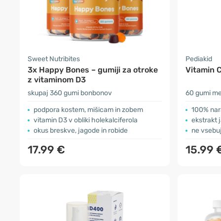
Sweet Nutribites
Pediakid
3x Happy Bones – gumiji za otroke
Vitamin C
z vitaminom D3
skupaj 360 gumi bonbonov
60 gumi m
podpora kostem, mišicam in zobem
100% nar
vitamin D3 v obliki holekalciferola
ekstrakt 
okus breskve, jagode in robide
ne vsebuj
17.99 €
15.99 