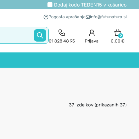
Dodaj kodo
TEDEN15
v košarico
Pogosta vprašanja
info@futunatura.si
0
01 828 48 95
Prijava
0.00 €
37 izdelkov (prikazanih 37)