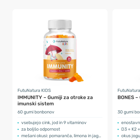
FutuNatura KIDS
FutuNatura
IMMUNITY – Gumiji za otroke za
BONES – G
imunski sistem
60 gumi bonbonov
30 gumi b
vsebujejo cink, jod in 9 vitaminov
enostavn
za boljšo odpornost
D3 + K2 + 
mešani okusi: pomaranča, limona in jagoda
okus jogu