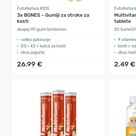
FutuNatura KIDS
FutuNatura
3x BONES – Gumiji za otroke za
Multivita
kosti
tablete
skupaj 90 gumi bonbonov
20 šumečih
veliko pakiranje
9 vitamino
D3 + K2 + kalcij za kosti
kosti + o
okus jogurta
okus mal
26.99 €
2.49 €