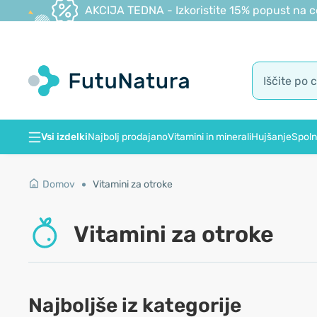
AKCIJA TEDNA - Izkoristite 15% popust na c
Vsi izdelki
Najbolj prodajano
Vitamini in minerali
Hujšanje
Spoln
Domov
Vitamini za otroke
Vitamini za otroke
Najboljše iz kategorije