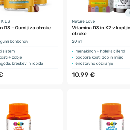
 KIDS
Nature Love
n D3 – Gumiji za otroke
Vitamina D3 in K2 v kaplji
otroke
 gumi bonbonov
20 ml
i sistem
menakinon + holekalciferol
kosti + zobje
podpora kosti, zob in mišic
jagoda, breskev in robida
enostavno doziranje
€
10.99 €