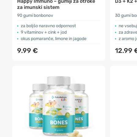
Happy Immuno – gumiji za otroke
D3 + K2 +
za imunski sistem
90 gumi bonbonov
30 gumi b
za boljšo naravno odpornost
ne vsebuj
9 vitaminov + cink + jod
za zdrave
okus pomaranče, limone in jagode
z aromo j
9.99 €
12.99 