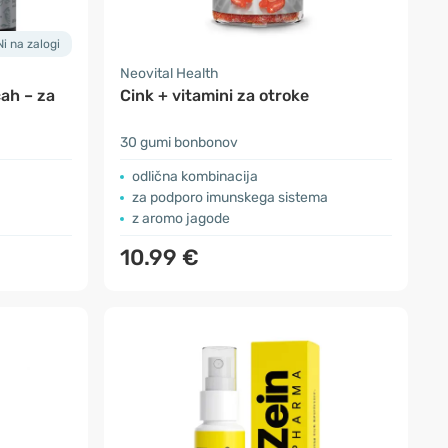
Ni na zalogi
Neovital Health
cah – za
Cink + vitamini za otroke
30 gumi bonbonov
odlična kombinacija
za podporo imunskega sistema
z aromo jagode
10.99 €