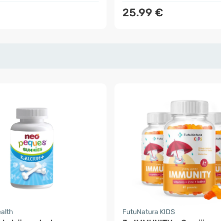
25.99 €
ealth
FutuNatura KIDS