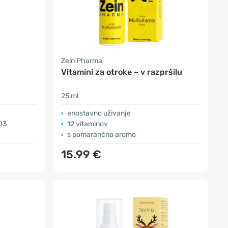
Zein Pharma
Vitamini za otroke – v razpršilu
25 ml
enostavno uživanje
D3
12 vitaminov
s pomarančno aromo
15.99 €