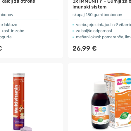
 kalcij za otroke
3x IMMUNITY – Gumiji za o
imunski sistem
onbonov
skupaj 180 gumi bonbonov
e laktoze
vsebujejo cink, jod in 9 vitam
 kosti in zobe
za boljšo odpornost
ogurta
mešani okusi: pomaranča, limona
€
26.99 €