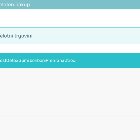
eloten nakup.
ost
Detox
Gumi bonboni
Prehrana
Otroci