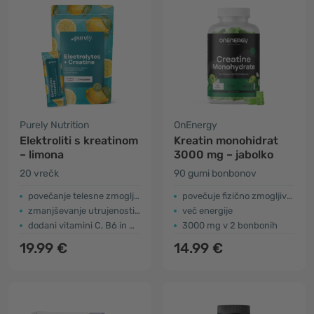
Purely Nutrition
OnEnergy
Elektroliti s kreatinom
Kreatin monohidrat
– limona
3000 mg – jabolko
20 vrečk
90 gumi bonbonov
povečanje telesne zmogljivosti
povečuje fizično zmogljivost
zmanjševanje utrujenosti in izčrpanosti
več energije
dodani vitamini C, B6 in B12
3000 mg v 2 bonbonih
19.99 €
14.99 €