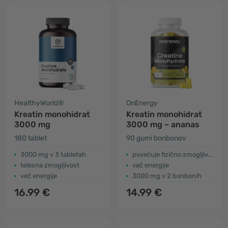
HealthyWorld®
OnEnergy
Kreatin monohidrat
Kreatin monohidrat
3000 mg
3000 mg – ananas
180 tablet
90 gumi bonbonov
3000 mg v 3 tabletah
povečuje fizično zmogljivost
telesna zmogljivost
več energije
več energije
3000 mg v 2 bonbonih
16.99 €
14.99 €