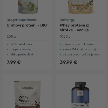
Dragon Superfoods
OnEnergy
Grahovi proteini - BIO
Whey proteini iz
sirotke – vanilja
200 g
1000 g
82 % beljakovin
osnovni gradniki mišic
blagega okusa
samo 114 kcal na porcijo
lahko prebavljivi
visoka vsebnost beljakovin
7.99 €
39.99 €