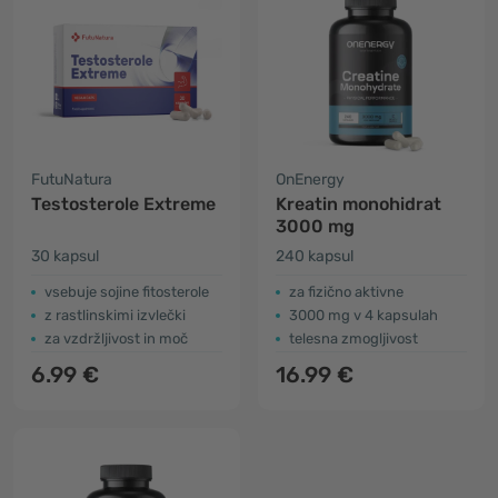
FutuNatura
OnEnergy
Testosterole Extreme
Kreatin monohidrat
3000 mg
30 kapsul
240 kapsul
vsebuje sojine fitosterole
za fizično aktivne
z rastlinskimi izvlečki
3000 mg v 4 kapsulah
za vzdržljivost in moč
telesna zmogljivost
6.99 €
16.99 €