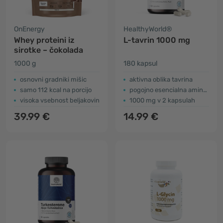
OnEnergy
HealthyWorld®
Whey proteini iz
L-tavrin 1000 mg
sirotke – čokolada
1000 g
180 kapsul
osnovni gradniki mišic
aktivna oblika tavrina
samo 112 kcal na porcijo
pogojno esencialna aminokislina
visoka vsebnost beljakovin
1000 mg v 2 kapsulah
39.99 €
14.99 €