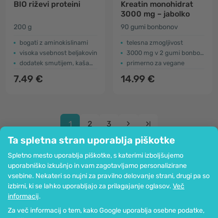
BIO riževi proteini
Kreatin monohidrat
3000 mg – jabolko
200 g
90 gumi bonbonov
bogati z aminokislinami
telesna zmogljivost
visoka vsebnost beljakovin
3000 mg v 2 gumi bonbonih
dodatek smutijem, kašam, soku …
primerno za vegane
7.49 €
14.99 €
1
2
3
Ta spletna stran uporablja piškotke
Spletno mesto uporablja piškotke, s katerimi izboljšujemo
uporabniško izkušnjo in vam zagotavljamo personalizirane
vsebine. Nekateri so nujni za pravilno delovanje strani, drugi pa so
Podjetje
izbirni, ki se lahko uporabljajo za prilagajanje oglasov.
Več
Informacije
informacij
.
Pridružite se nam
Za več informacij o tem, kako Google uporablja osebne podatke,
Pomoč in naročila