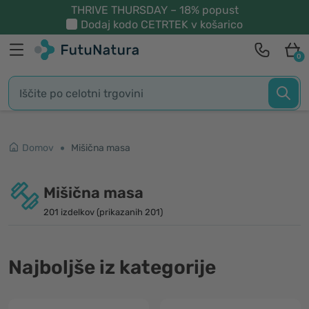
THRIVE THURSDAY – 18% popust
Dodaj kodo
CETRTEK
v košarico
0
Domov
Mišična masa
Mišična masa
201 izdelkov (prikazanih 201)
Najboljše iz kategorije