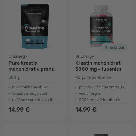
Ni na zalogi
OnEnergy
OnEnergy
Pure kreatin
Kreatin monohidrat
monohidrat v prahu
3000 mg – lubenica
500 g
90 gumi bonbonov
mikronizirana oblika
povečuje fizično zmogljivost
telesna zmogljivost
več energije
odlična topnost v vodi
3000 mg v 2 bonbonih
14.99 €
14.99 €