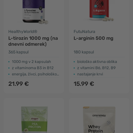
HealthyWorld®
FutuNatura
L-tirozin 1000 mg (na
L-arginin 500 mg
dnevni odmerek)
365 kapsul
180 kapsul
1000 mg v 2 kapsulah
biološko aktivna oblika
z vitaminoma B3 in B12
z vitamini B6, B12, B9
energija, živci, psihološko delovanje
nastajanje krvi
21.99 €
15.99 €