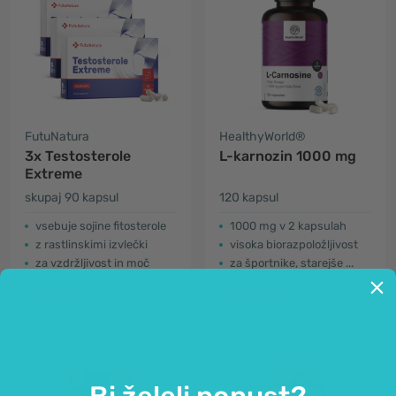
FutuNatura
HealthyWorld®
3x Testosterole
L-karnozin 1000 mg
Extreme
skupaj 90 kapsul
120 kapsul
vsebuje sojine fitosterole
1000 mg v 2 kapsulah
z rastlinskimi izvlečki
visoka biorazpoložljivost
za vzdržljivost in moč
za športnike, starejše ...
19.49 €
27.99 €
Bi želeli popust?