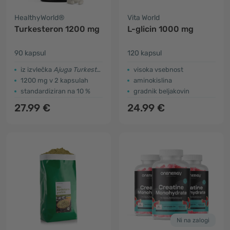
HealthyWorld®
Vita World
Turkesteron 1200 mg
L-glicin 1000 mg
90 kapsul
120 kapsul
iz izvlečka
Ajuga Turkestanica
visoka vsebnost
1200 mg v 2 kapsulah
aminokislina
standardiziran na 10 %
gradnik beljakovin
27.99 €
24.99 €
Ni na zalogi