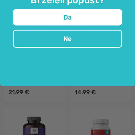
Da
Ne
OnEnergy
OnEnergy
Veganski izolat sojinih
Tavrin 1000 mg
beljakovin – čokolada
1000 g
180 kapsul
povečanje mišične mase
esencialna aminokislina
105 kcal in 0 g sladkorjev
1000 mg v 2 kapsulah
visoka vsebnost beljakovin
za pred in po vadbi
21.99 €
14.99 €