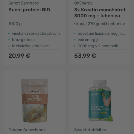
Sanct Bernhard
OnEnergy
Bučni proteini BIO
3x Kreatin monohidrat
3000 mg – lubenica
1000 g
skupaj 270 gumi bonbonov
​visoka vsebnost beljakovin
povečuje fizično zmogljivost
brez glutena
več energije
iz ekološke pridelave
3000 mg v 2 bonbonih
20.99 €
53.99 €
Dragon Superfoods
Sweet Nutribites