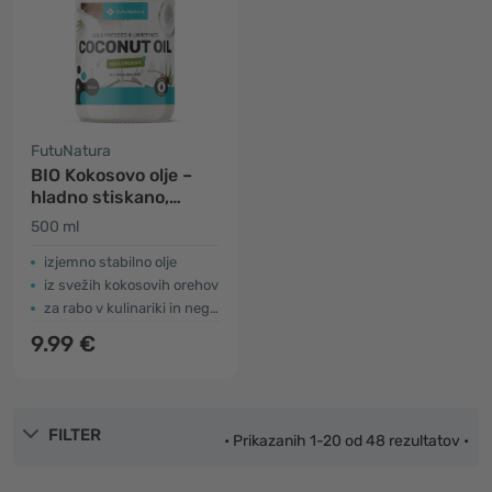
FutuNatura
BIO Kokosovo olje –
hladno stiskano,
nerafinirano
500 ml
izjemno stabilno olje
iz svežih kokosovih orehov
za rabo v kulinariki in nego kože
9.99 €
FILTER
• Prikazanih 1-20 od 48 rezultatov •