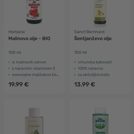
Herbana
Sanct Bernhard
Malinovo olje - BIO
Šentjanževo olje
100 ml
100 ml
iz malinovih semen
vrhunska kakovost
z naravnim vitaminom E
100% naravno
esencialne maščobne kisline
za občutljivo kožo
19.99 €
13.99 €