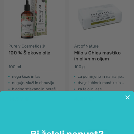
Purely Cosmetics®
Art of Nature
100 % Šipkovo olje
Milo s Chios mastiko
in olivnim oljem
100 ml
100 g
nega kože in las
za pomirjeno in nahranjeno kožo
neguje, vlaži in obnavlja
dvojni učinek mastike in olivnega olja
hladno stiskano in nerafinirano
za telo in lase
14.99 €
4.49 €
Bi želeli popust?