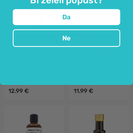
Da
Ne
Virde
Dr. Popov
Olje čajevca
Migrenol roll-on
masažno olje
100 ml
10 ml
dezinfekcija
vrhunska kakovost
masaža
naravna eterična olja
očisti kožo
občutek ugodja
12.99 €
11.99 €