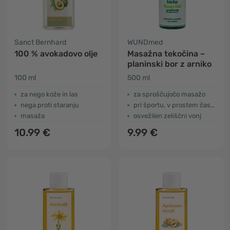
Sanct Bernhard
WUNDmed
100 % avokadovo olje
Masažna tekočina –
planinski bor z arniko
100 ml
500 ml
za nego kože in las
za sproščujočo masažo
nega proti staranju
pri športu, v prostem času ali na potovanju
masaža
osvežilen zeliščni vonj
10.99 €
9.99 €