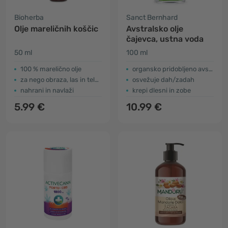
Bioherba
Sanct Bernhard
Olje mareličnih koščic
Avstralsko olje
čajevca, ustna voda
50 ml
100 ml
100 % marelično olje
organsko pridobljeno avstralsko olje čajevca
za nego obraza, las in telesa
osvežuje dah/zadah
nahrani in navlaži
krepi dlesni in zobe
5.99 €
10.99 €