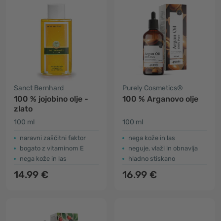
Sanct Bernhard
Purely Cosmetics®
100 % jojobino olje -
100 % Arganovo olje
zlato
100 ml
100 ml
​naravni zaščitni faktor
nega kože in las
bogato z vitaminom E
neguje, vlaži in obnavlja
nega kože in las
hladno stiskano
14.99 €
16.99 €