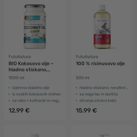
FutuNatura
FutuNatura
BIO Kokosovo olje –
100 % ricinusovo olje
hladno stiskano,
nerafinirano
1000 ml
500 ml
izjemno stabilno olje
hladno stiskano, nerafinirano
iz svežih kokosovih orehov
za nego las in lasišča
za rabo v kulinariki in nego kože
ohranja zdravo kožo
12.99 €
15.99 €