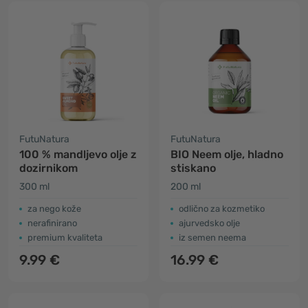
FutuNatura
FutuNatura
100 % mandljevo olje z
BIO Neem olje, hladno
dozirnikom
stiskano
300 ml
200 ml
​za nego kože
odlično za kozmetiko
nerafinirano
ajurvedsko olje
premium kvaliteta
iz semen neema
9.99 €
16.99 €