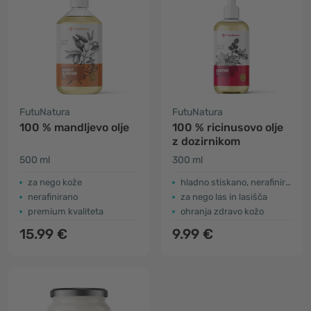
FutuNatura
FutuNatura
100 % mandljevo olje
100 % ricinusovo olje
z dozirnikom
500 ml
300 ml
​za nego kože
hladno stiskano, nerafinirano
nerafinirano
za nego las in lasišča
premium kvaliteta
ohranja zdravo kožo
15.99 €
9.99 €