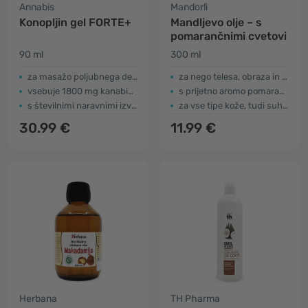
Annabis
Mandorlì
Konopljin gel FORTE+
Mandljevo olje – s
pomarančnimi cvetovi
90 ml
300 ml
za masažo poljubnega dela telesa
za nego telesa, obraza in las
vsebuje 1800 mg kanabidiola (CBD)
s prijetno aromo pomaranče
s številnimi naravnimi izvlečki
za vse tipe kože, tudi suho in občutljivo
30.99 €
11.99 €
Herbana
TH Pharma