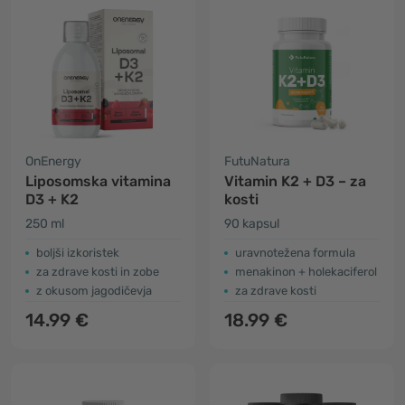
OnEnergy
FutuNatura
Liposomska vitamina
Vitamin K2 + D3 – za
D3 + K2
kosti
250 ml
90 kapsul
boljši izkoristek
uravnotežena formula
za zdrave kosti in zobe
menakinon + holekaciferol
z okusom jagodičevja
za zdrave kosti
14.99 €
18.99 €