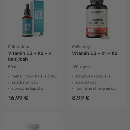
FutuNatura
OnEnergy
Vitamin D3 + K2 – v
Vitamin D3 + K1 + K2
kapljicah
50 ml
120 kapsul
menakinon + holekalciferol
edinstven kompleks
za zdrave kosti
zdrave kosti
s priročno kapalko
normalno strjevanje krvi
16.99 €
8.99 €