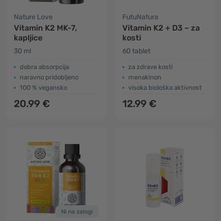
Nature Love
FutuNatura
Vitamin K2 MK-7,
Vitamin K2 + D3 – za
kapljice
kosti
30 ml
60 tablet
dobra absorpcija
za zdrave kosti
naravno pridobljeno
menakinon
100 % vegansko
visoka biološka aktivnost
20.99 €
12.99 €
Ni na zalogi