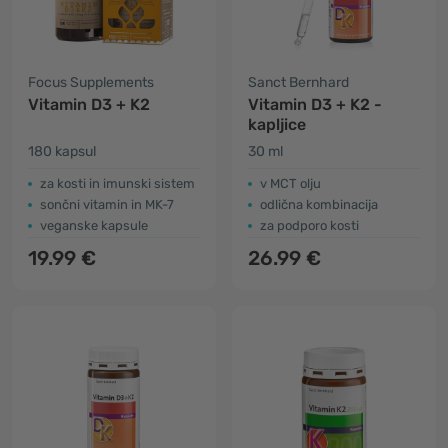
Focus Supplements
Sanct Bernhard
Vitamin D3 + K2
Vitamin D3 + K2 -
kapljice
180 kapsul
30 ml
za kosti in imunski sistem
v MCT olju
sončni vitamin in MK-7
odlična kombinacija
veganske kapsule
za podporo kosti
19.99 €
26.99 €