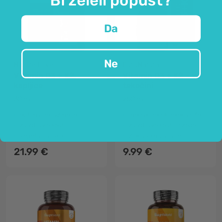
Da
Ne
Nature Love
FutuNatura
Vitamin D3 + K2,
Vitamin D3 + K2 – v
kapljice
tekočini
30 ml
250 ml
optimalno razmerje
menakinon + holekalciferol
za zdravje kosti
za zdrave kosti in zobe
vegetarijansko
z okusom banane
21.99 €
9.99 €