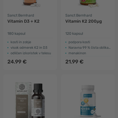
Sanct Bernhard
Sanct Bernhard
Vitamin D3 + K2
Vitamin K2 200µg
180 kapsul
120 kapsul
kosti in zobje
podpora kosti
visok odmerek K2 in D3
Naravna 99 % čista oblika MK-7
odličen izkoristek v telesu
menakinon
24.99 €
21.99 €