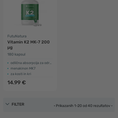
FutuNatura
Vitamin K2 MK-7 200
µg
180 kapsul
odlična absorpcija za odrasle
menakinon MK7
za kosti in kri
14.99 €
FILTER
• Prikazanih 1-20 od 40 rezultatov •