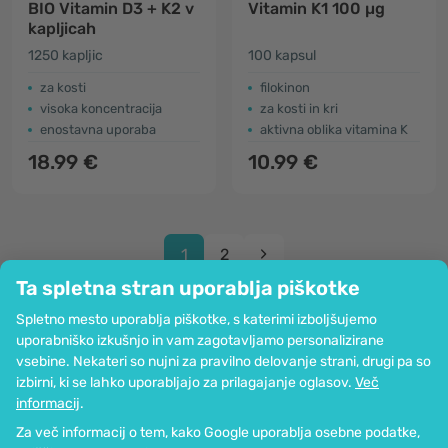
BIO Vitamin D3 + K2 v
Vitamin K1 100 µg
kapljicah
1250 kapljic
100 kapsul
za kosti
filokinon
visoka koncentracija
za kosti in kri
enostavna uporaba
aktivna oblika vitamina K
18.99 €
10.99 €
1
2
Ta spletna stran uporablja piškotke
Spletno mesto uporablja piškotke, s katerimi izboljšujemo
uporabniško izkušnjo in vam zagotavljamo personalizirane
vsebine. Nekateri so nujni za pravilno delovanje strani, drugi pa so
Podjetje
izbirni, ki se lahko uporabljajo za prilagajanje oglasov.
Več
Informacije
informacij
.
Pridružite se nam
Za več informacij o tem, kako Google uporablja osebne podatke,
Pomoč in naročila