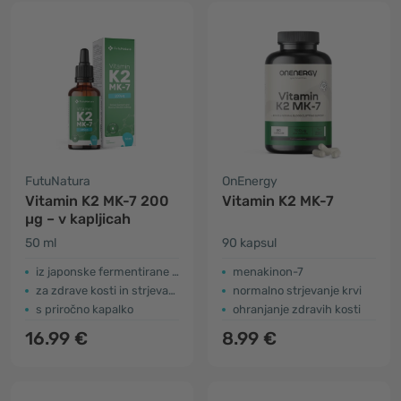
FutuNatura
OnEnergy
Vitamin K2 MK-7 200
Vitamin K2 MK-7
µg – v kapljicah
50 ml
90 kapsul
iz japonske fermentirane soje – natto
menakinon-7
za zdrave kosti in strjevanje krvi
normalno strjevanje krvi
s priročno kapalko
ohranjanje zdravih kosti
16.99 €
8.99 €