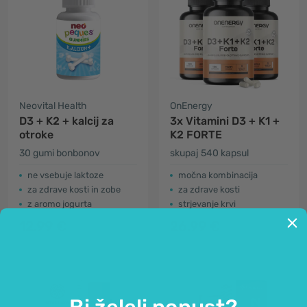
Neovital Health
OnEnergy
D3 + K2 + kalcij za
3x Vitamini D3 + K1 +
otroke
K2 FORTE
30 gumi bonbonov
skupaj 540 kapsul
ne vsebuje laktoze
močna kombinacija
za zdrave kosti in zobe
za zdrave kosti
z aromo jogurta
strjevanje krvi
12.99 €
26.99 €
Bi želeli popust?