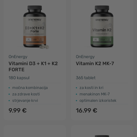
OnEnergy
OnEnergy
Vitamini D3 + K1 + K2
Vitamin K2 MK-7
FORTE
180 kapsul
365 tablet
močna kombinacija
za kosti in kri
za zdrave kosti
menakinon MK-7
strjevanje krvi
optimalen izkoristek
9.99 €
16.99 €