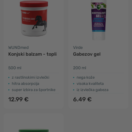
WUNDmed
Virde
Konjski balzam - topli
Gabezov gel
500 ml
200 ml
z rastlinskimi izvlečki
nega kože
hitra absorpcija
visoka kvaliteta
super izbira za športnike
iz izvlečka gabeza
12.99 €
6.49 €