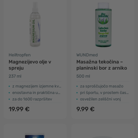
Heiltropfen
WUNDmed
Magnezijevo olje v
Masažna tekočina –
spreju
planinski bor z arniko
237 ml
500 ml
z magnezijem izjemne kvalitete
za sproščujočo masažo
enostavna in praktična uporaba
pri športu, v prostem času ali na potovanju
za do 1600 razpršitev
osvežilen zeliščni vonj
19.99 €
9.99 €