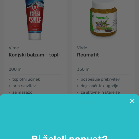
Virde
Virde
Konjski balzam - topli
Reumafit
200 ml
350 ml
toplotni učinek
pospešuje prekrvitev
prekrvavitev
daje občutek ugodja
za masažo
za aktivne in starejše
7.99 €
8.99 €
Bi želeli popust?