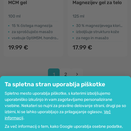
MCM gel
Magnezijev gel za telo
100 ml
125 ml
15 % čistega magnezija
30 % magnezijevega klorida
za sproščujočo masažo
izboljšuje strukturo kože
vsebuje OptiMSM, hondroitin in ingver
za nego in masažo
19.99 €
17.99 €
1
2
Ta spletna stran uporablja piškotke
Spletno mesto uporablja piškotke, s katerimi izboljšujemo
uporabniško izkušnjo in vam zagotavljamo personalizirane
vsebine. Nekateri so nujni za pravilno delovanje strani, drugi pa so
Podjetje
izbirni, ki se lahko uporabljajo za prilagajanje oglasov.
Več
Informacije
informacij
.
Pridružite se nam
Za več informacij o tem, kako Google uporablja osebne podatke,
Pomoč in naročila