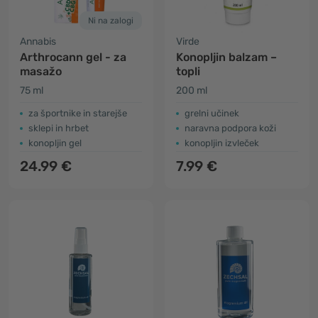
Ni na zalogi
Annabis
Virde
Arthrocann gel - za
Konopljin balzam –
masažo
topli
75 ml
200 ml
​za športnike in starejše
grelni učinek
sklepi in hrbet
naravna podpora koži
konopljin gel
konopljin izvleček
24.99 €
7.99 €