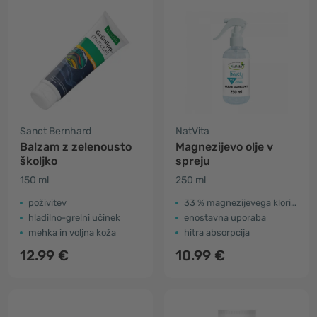
Sanct Bernhard
NatVita
Balzam z zelenousto
Magnezijevo olje v
školjko
spreju
150 ml
250 ml
poživitev
33 % magnezijevega klorida
hladilno-grelni učinek
enostavna uporaba
mehka in voljna koža
hitra absorpcija
12.99 €
10.99 €