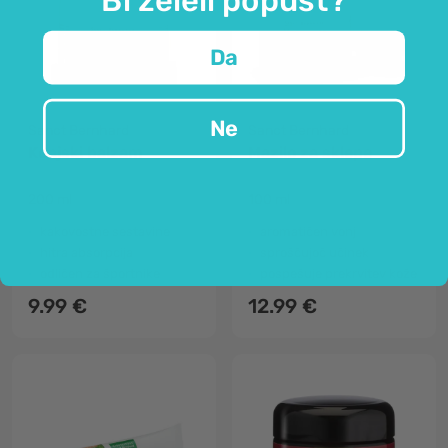
Da
Ne
Sanct Bernhard
Sanct Bernhard
Konjski balzam
Mazilo za sklepe
200 ml
100 ml
kakovostne sestavine
aromatičen vonj
hitra absorpcija
sproščujoč učinek
odličen za športnike
pospešuje prekrvitev kože
9.99 €
12.99 €