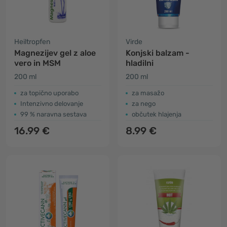
Heiltropfen
Virde
Magnezijev gel z aloe
Konjski balzam -
vero in MSM
hladilni
200 ml
200 ml
za topično uporabo
za masažo
Intenzivno delovanje
za nego
99 % naravna sestava
občutek hlajenja
16.99 €
8.99 €