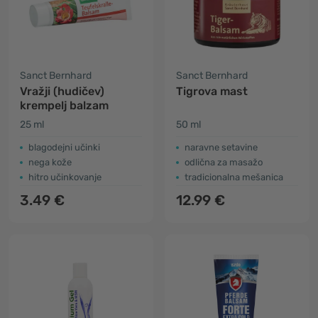
Sanct Bernhard
Sanct Bernhard
Vražji (hudičev)
Tigrova mast
krempelj balzam
25 ml
50 ml
blagodejni učinki
naravne setavine
nega kože
odlična za masažo
hitro učinkovanje
tradicionalna mešanica
3.49 €
12.99 €