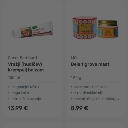
Sanct Bernhard
MQ
Vražji (hudičev)
Bela tigrova mast
krempelj balzam
150 ml
19,4 g
blagodejni učinki
vsestransko mazilo
nega kože
z rastlinskimi olji
hitro učinkovanje
recept kitajskih zeliščarjev
13.99 €
8.99 €