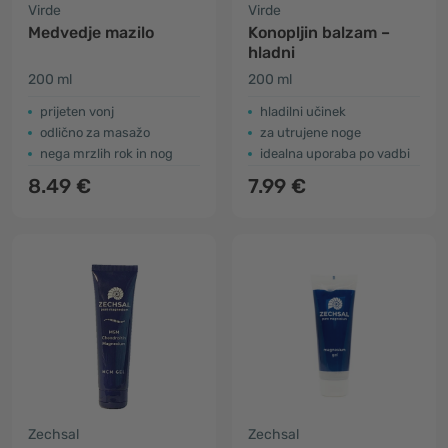
Virde
Virde
Medvedje mazilo
Konopljin balzam –
hladni
200 ml
200 ml
​prijeten vonj
hladilni učinek
odlično za masažo
za utrujene noge
nega mrzlih rok in nog
idealna uporaba po vadbi
8.49 €
7.99 €
Zechsal
Zechsal