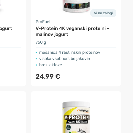
Ni na zalogi
ProFuel
jogurt
V-Protein 4K veganski proteini –
malinov jogurt
750 g
mešanica 4 rastlinskih proteinov
visoka vsebnost beljakovin
brez laktoze
24.99 €