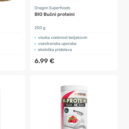
Dragon Superfoods
BIO Bučni proteini
200 g
visoka vsebnost beljakovin
vsestranska uporaba
ekološka pridelava
6.99 €