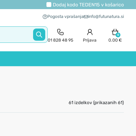
Dodaj kodo
TEDEN15
v košarico
Pogosta vprašanja
info@futunatura.si
0
01 828 48 95
Prijava
0.00 €
61 izdelkov (prikazanih 61)