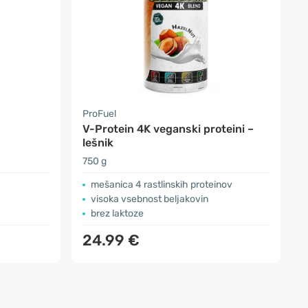
ProFuel
V-Protein 4K veganski proteini –
lešnik
750 g
mešanica 4 rastlinskih proteinov
visoka vsebnost beljakovin
brez laktoze
24.99 €