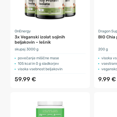
OnEnergy
Dragon Su
3x Veganski izolat sojinih
BIO Chia 
beljakovin – lešnik
skupaj 3000 g
200 g
povečanje mišične mase
visoka vs
105 kcal in 0 g sladkorjev
vsestran
visoka vsebnost beljakovin
vegansk
59.99 €
9.99 €