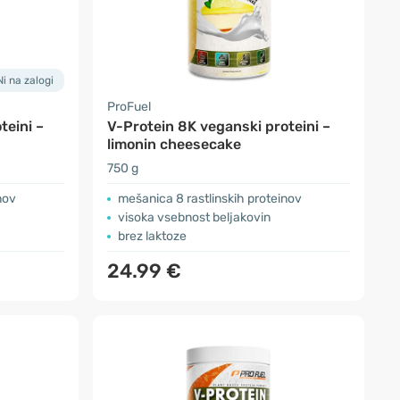
Ni na zalogi
ProFuel
teini –
V-Protein 8K veganski proteini –
limonin cheesecake
750 g
nov
mešanica 8 rastlinskih proteinov
visoka vsebnost beljakovin
brez laktoze
24.99 €