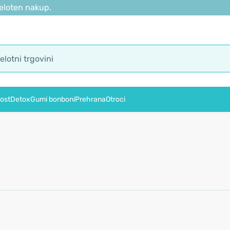
eloten nakup.
ost
Detox
Gumi bonboni
Prehrana
Otroci