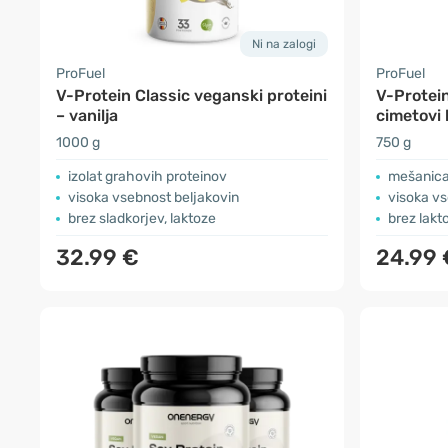
Ni na zalogi
ProFuel
ProFuel
V-Protein Classic veganski proteini
V-Protein
– vanilja
cimetovi 
1000 g
750 g
izolat grahovih proteinov
mešanica 
visoka vsebnost beljakovin
visoka vs
brez sladkorjev, laktoze
brez lakt
32.99 €
24.99 