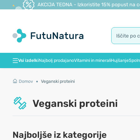
AKCIJA TEDNA - Izkoristite 15% popust na c
Vsi izdelki
Najbolj prodajano
Vitamini in minerali
Hujšanje
Spoln
Domov
Veganski proteini
Veganski proteini
Najboljše iz kategorije