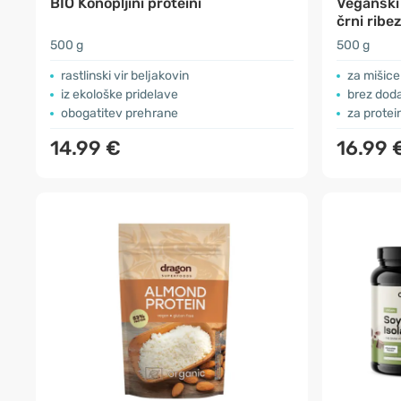
BIO Konopljini proteini
Veganski 
črni ribe
500 g
500 g
​rastlinski vir beljakovin
za mišice
iz ekološke pridelave
brez dod
obogatitev prehrane
za protei
14.99 €
16.99 