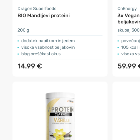
Dragon Superfoods
OnEnergy
BIO Mandljevi proteini
3x Vegans
beljakovi
200 g
skupaj 300
dodatek napitkom in jedem
povečanj
visoka vsebnost beljakovin
105 kcal 
blag oreščkast okus
visoka vs
14.99 €
59.99 