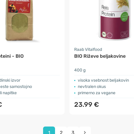
Raab Vitalfood
teini - BIO
BIO Riževe beljakovine
400 g
linski izvor
visoka vsebnost beljakovin
 jeste samostojno
nevtralen okus
li napitke
primerno za vegane
€
23.99 €
1
2
3