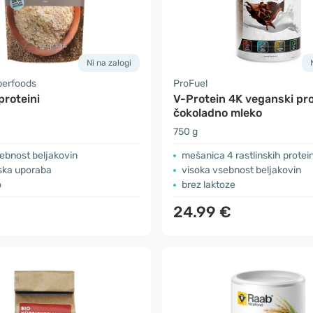
Ni na zalogi
perfoods
ProFuel
proteini
V-Protein 4K veganski pro
čokoladno mleko
750 g
ebnost beljakovin
mešanica 4 rastlinskih protei
ska uporaba
visoka vsebnost beljakovin
o
brez laktoze
24.99 €