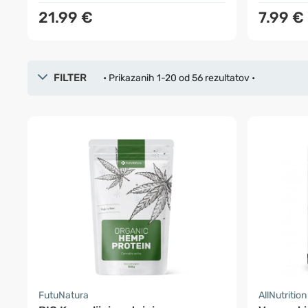
21.99 €
7.99 €
FILTER
• Prikazanih 1-20 od 56 rezultatov •
FutuNatura
AllNutrition