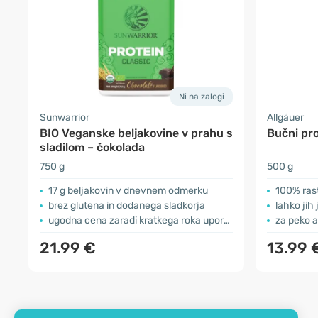
Ni na zalogi
Sunwarrior
Allgäuer
BIO Veganske beljakovine v prahu s
Bučni pro
sladilom – čokolada
750 g
500 g
17 g beljakovin v dnevnem odmerku
100% rast
brez glutena in dodanega sladkorja
lahko jih
ugodna cena zaradi kratkega roka uporabe
za peko a
21.99 €
13.99 