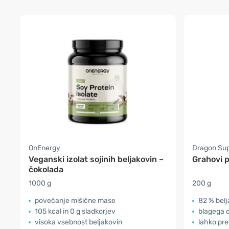
OnEnergy
Dragon Su
Veganski izolat sojinih beljakovin –
Grahovi p
čokolada
1000 g
200 g
povečanje mišične mase
82 % belj
105 kcal in 0 g sladkorjev
blagega 
visoka vsebnost beljakovin
lahko pre