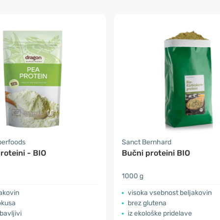
perfoods
Sanct Bernhard
roteini - BIO
Bučni proteini BIO
1000 g
akovin
​visoka vsebnost beljakovin
okusa
brez glutena
bavljivi
iz ekološke pridelave