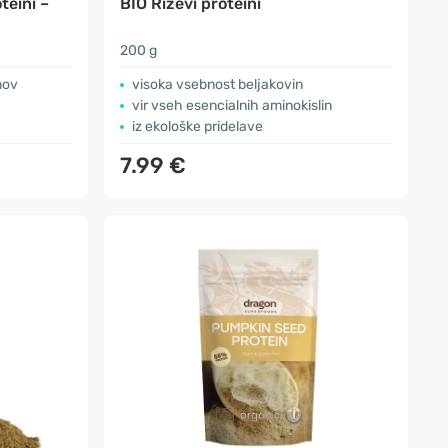
teini –
BIO Riževi proteini
200 g
nov
visoka vsebnost beljakovin
vir vseh esencialnih aminokislin
iz ekološke pridelave
7.99 €