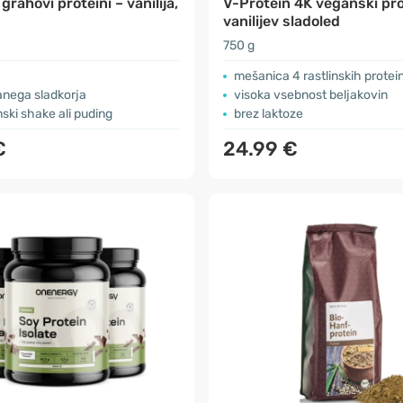
grahovi proteini – vanilija,
V-Protein 4K veganski pro
z
vanilijev sladoled
750 g
mešanica 4 rastlinskih protei
anega sladkorja
visoka vsebnost beljakovin
nski shake ali puding
brez laktoze
€
24.99 €