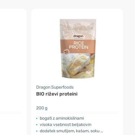
Dragon Superfoods
BIO riževi proteini
200 g
bogati z aminokislinami
visoka vsebnost beljakovin
dodatek smutijem, kašam, soku …