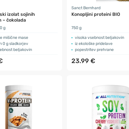
Sanct Bernhard
ki izolat sojinih
Konopljini proteini BIO
n – čokolada
0 g
750 g
e mišične mase
​visoka vsebnost beljakovin
in 0 g sladkorjev
iz ekološke pridelave
ebnost beljakovin
popestritev prehrane
€
23.99 €