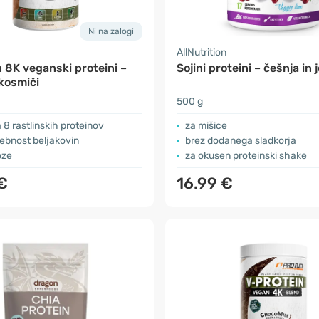
Ni na zalogi
AllNutrition
 8K veganski proteini –
Sojini proteini – češnja in 
kosmiči
500 g
8 rastlinskih proteinov
za mišice
ebnost beljakovin
brez dodanega sladkorja
oze
za okusen proteinski shake
€
16.99 €