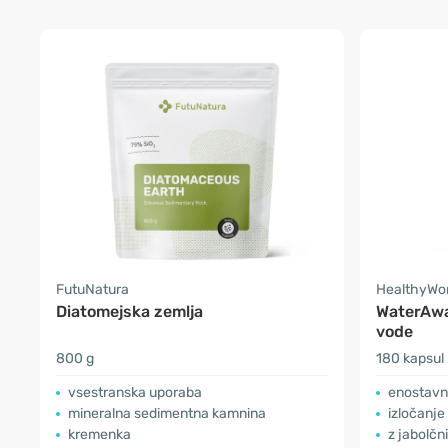
FutuNatura
HealthyWo
Diatomejska zemlja
WaterAwa
vode
800 g
180 kapsul
vsestranska uporaba
enostavn
mineralna sedimentna kamnina
izločanje
kremenka
z jabolčni