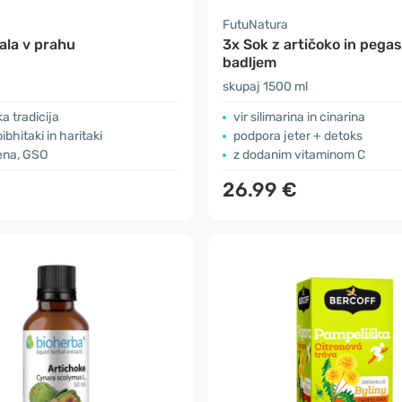
a
FutuNatura
ala v prahu
3x Sok z artičoko in pega
badljem
skupaj 1500 ml
a tradicija
vir silimarina in cinarina
ibhitaki in haritaki
podpora jeter + detoks
ena, GSO
z dodanim vitaminom C
26.99 €