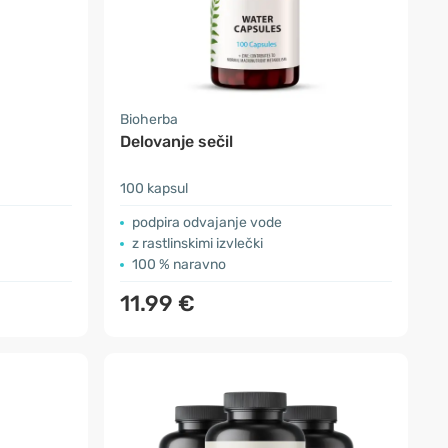
Bioherba
Delovanje sečil
100 kapsul
podpira odvajanje vode
z rastlinskimi izvlečki
100 % naravno
11.99 €