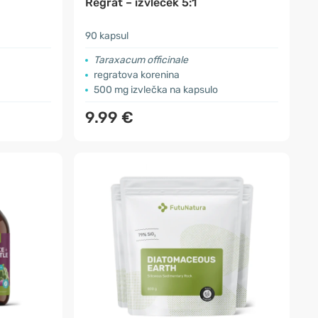
Regrat – izvleček 5:1
90 kapsul
Taraxacum officinale
regratova korenina
500 mg izvlečka na kapsulo
9.99 €