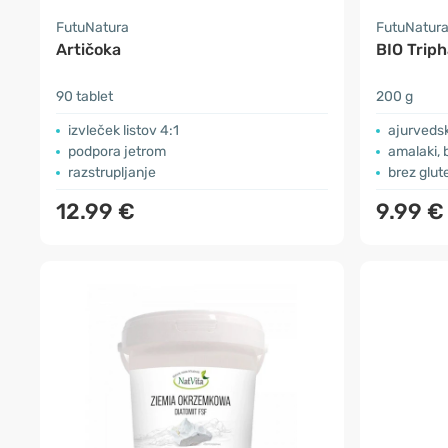
FutuNatura
FutuNatur
Artičoka
BIO Triph
90 tablet
200 g
izvleček listov 4:1
ajurvedsk
podpora jetrom
amalaki, b
razstrupljanje
brez glut
12.99 €
9.99 €