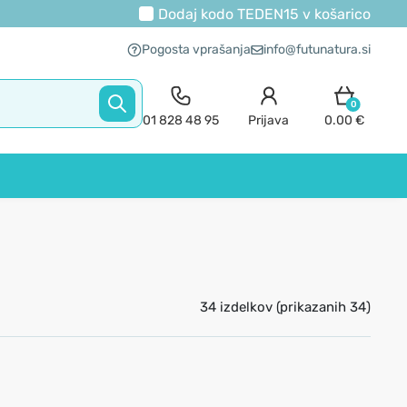
Dodaj kodo
TEDEN15
v košarico
Pogosta vprašanja
info@futunatura.si
0
01 828 48 95
Prijava
0.00 €
34 izdelkov (prikazanih 34)