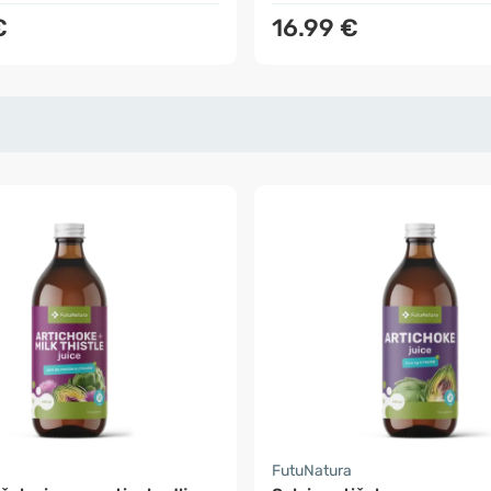
€
16.99 €
a
FutuNatura