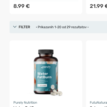
8.99 €
21.99 
FILTER
• Prikazanih 1-20 od 29 rezultatov •
Purely Nutrition
FutuNatur