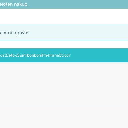
eloten nakup.
ost
Detox
Gumi bonboni
Prehrana
Otroci