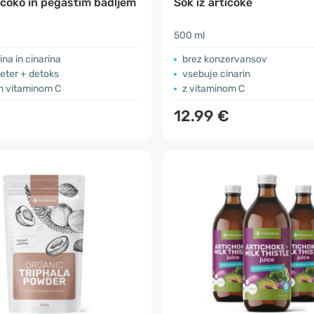
ičoko in pegastim badljem
Sok iz artičoke
500 ml
rina in cinarina
brez konzervansov
eter + detoks
vsebuje cinarin
m vitaminom C
z vitaminom C
12.99 €