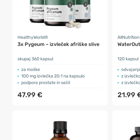
HealthyWorld®
AllNutrition
3x Pygeum – izvleček afriške slive
WaterOu
skupaj 360 kapsul
120 kapsul
za moške
odvajanje
100 mg izvlečka 20:1 na kapsulo
z izvlečk
podpora prostate in sečil
z izvlečk
47.99 €
21.99 