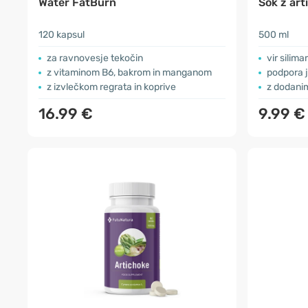
Water FatBurn
Sok z art
120 kapsul
500 ml
za ravnovesje tekočin
vir silima
z vitaminom B6, bakrom in manganom
podpora j
z izvlečkom regrata in koprive
z dodani
16.99 €
9.99 €