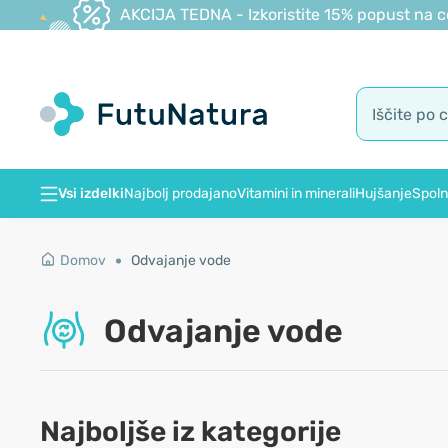
AKCIJA TEDNA - Izkoristite 15% popust na c
Vsi izdelki
Najbolj prodajano
Vitamini in minerali
Hujšanje
Spoln
Domov
Odvajanje vode
Odvajanje vode
Najboljše iz kategorije