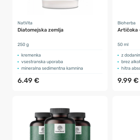
NatVita
Bioherba
Diatomejska zemlja
Artičoka 
250 g
50 ml
kremenka
z dodani
vsestranska uporaba
brez alko
mineralna sedimentna kamnina
hitra abs
6.49 €
9.99 €