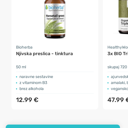
Bioherba
HealthyWo
Njivska preslica - tinktura
3x BIO T
50 ml
skupaj 720
naravne sestavine
ajurveds
z vitaminom B3
amalaki, b
brez alkohola
vegansko
12.99 €
47.99 