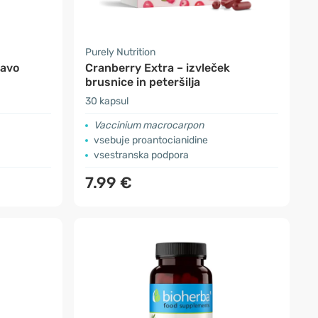
Purely Nutrition
ravo
Cranberry Extra – izvleček
brusnice in peteršilja
30 kapsul
Vaccinium macrocarpon
vsebuje proantocianidine
vsestranska podpora
7.99 €