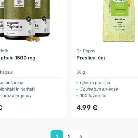
rld®
Dr. Popov
riphala 1500 mg
Preslica, čaj
 kapsul
50 g
ka mešanica
njivska preslica
ibhitaki in haritaki
Equisetum arvense
, brez alergenov
100 % zelišče
€
4.99 €
1
2