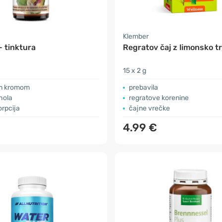
Klember
- tinktura
Regratov čaj z limonsko t
15 x 2 g
m kromom
prebavila
hola
regratove korenine
orpcija
čajne vrečke
4.99 €