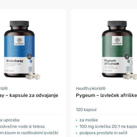
rld®
HealthyWorld®
y – kapsule za odvajanje
Pygeum – izvleček afriške
120 kapsul
a uporaba
za moške
 odvečne vode iz telesa
100 mg izvlečka 20:1 na kaps
m kisom in rastlinskimi izvlečki
podpora prostate in sečil