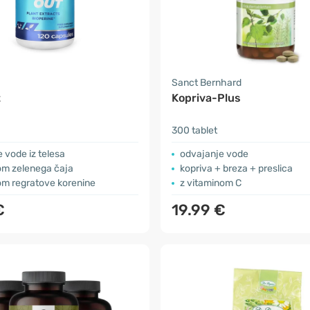
Sanct Bernhard
t
Kopriva-Plus
300 tablet
 vode iz telesa
odvajanje vode
om zelenega čaja
kopriva + breza + preslica
om regratove korenine
z vitaminom C
€
19.99 €