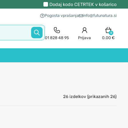
Dodaj kodo
CETRTEK
v košarico
Pogosta vprašanja
info@futunatura.si
0
01 828 48 95
Prijava
0.00 €
26 izdelkov (prikazanih 26)