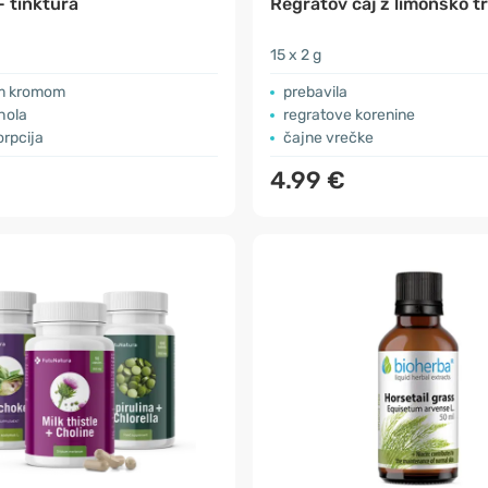
- tinktura
Regratov čaj z limonsko t
15 x 2 g
m kromom
prebavila
hola
regratove korenine
orpcija
čajne vrečke
4.99 €