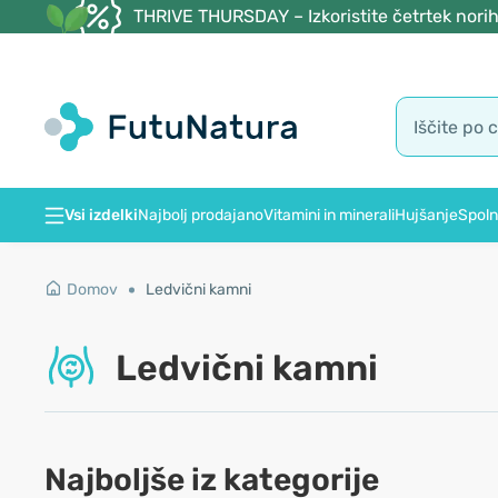
THRIVE THURSDAY – Izkoristite četrtek norih
Vsi izdelki
Najbolj prodajano
Vitamini in minerali
Hujšanje
Spoln
Domov
Ledvični kamni
Ledvični kamni
Najboljše iz kategorije