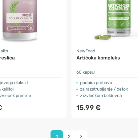
ealth
NewFood
reslica
Artičoka kompleks
60 kapsul
ijevega dioksid
podpira prebavo
 ksilitol
za razstrupljanje / detox
zvleček preslice
z izvlečkom boldovca
€
15.99 €
1
2