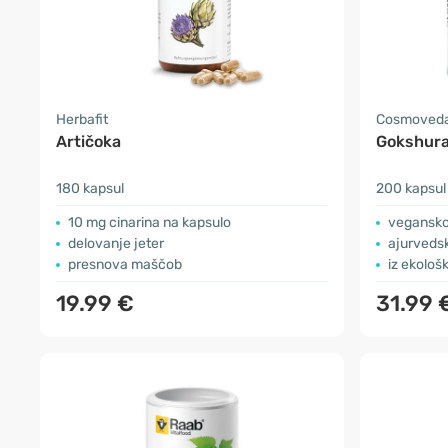
Herbafit
Cosmoved
Artičoka
Gokshura
180 kapsul
200 kapsul
10 mg cinarina na kapsulo
vegansko,
delovanje jeter
ajurvedsk
presnova maščob
iz ekološ
19.99 €
31.99 