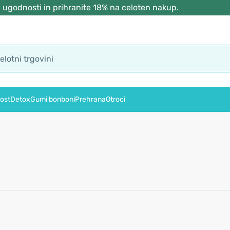
 ugodnosti in prihranite 18% na celoten nakup.
ost
Detox
Gumi bonboni
Prehrana
Otroci