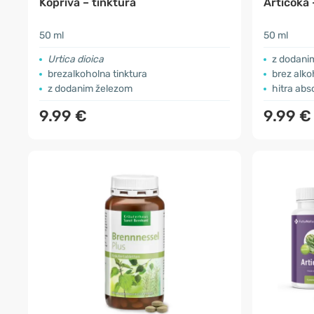
Kopriva – tinktura
Artičoka 
50 ml
50 ml
Urtica dioica
z dodani
brezalkoholna tinktura
brez alko
z dodanim železom
hitra abs
9.99 €
9.99 €