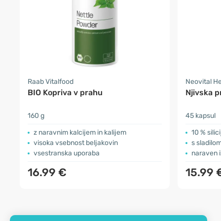
Raab Vitalfood
Neovital H
BIO Kopriva v prahu
Njivska p
160 g
45 kapsul
z naravnim kalcijem in kalijem
10 % silic
visoka vsebnost beljakovin
s sladilom
vsestranska uporaba
naraven i
16.99 €
15.99 