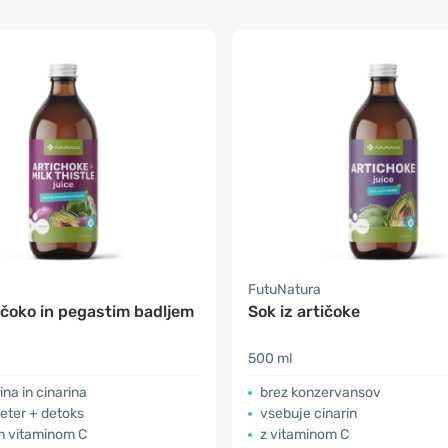
a
FutuNatura
ičoko in pegastim badljem
Sok iz artičoke
500 ml
rina in cinarina
brez konzervansov
eter + detoks
vsebuje cinarin
m vitaminom C
z vitaminom C