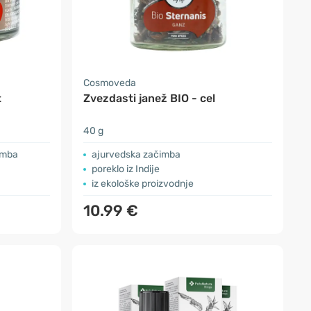
Cosmoveda
t
Zvezdasti janež BIO - cel
40 g
imba
ajurvedska začimba
poreklo iz Indije
iz ekološke proizvodnje
10.99 €