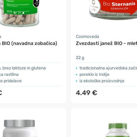
a
Cosmoveda
 BIO (navadna zobačica)
Zvezdasti janež BIO - mle
22 g
 brez laktoze in glutena
tradicionalna ajurvedska zač
a rastlina
poreklo iz Indije
ke pridelave
iz ekološke proizvodnje
€
4.49 €