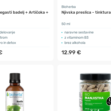
a
Bioherba
gasti badelj + Artičoka +
Njivska preslica - tinktura
50 ml
 delovanje
naravne sestavine
etrom
z vitaminom B3
o in detox
brez alkohola
€
12.99 €