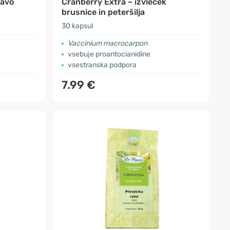
ravo
Cranberry Extra – izvleček
brusnice in peteršilja
30 kapsul
Vaccinium macrocarpon
vsebuje proantocianidine
vsestranska podpora
7.99 €