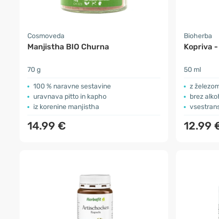
Cosmoveda
Bioherba
Manjistha BIO Churna
Kopriva -
70 g
50 ml
100 % naravne sestavine
z železo
uravnava pitto in kapho
brez alko
iz korenine manjistha
vsestran
14.99 €
12.99 