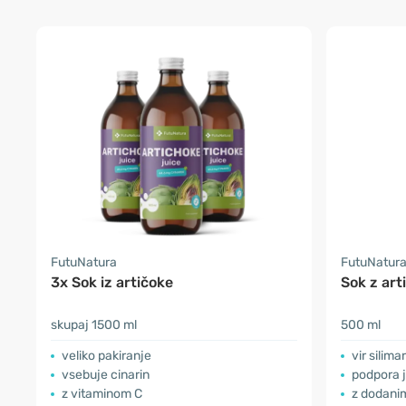
FutuNatura
FutuNatur
3x Sok iz artičoke
Sok z art
skupaj 1500 ml
500 ml
veliko pakiranje
vir silima
vsebuje cinarin
podpora j
z vitaminom C
z dodani