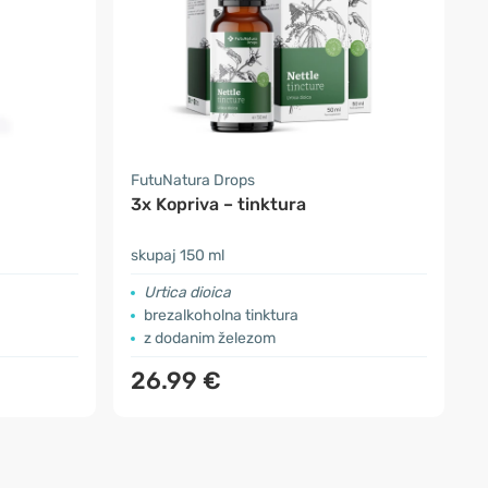
FutuNatura Drops
3x Kopriva – tinktura
skupaj 150 ml
Urtica dioica
brezalkoholna tinktura
z dodanim železom
26.99 €