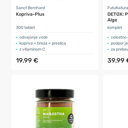
Sanct Bernhard
FutuNatur
Kopriva-Plus
DETOX: Pe
Alge
300 tablet
komplet
odvajanje vode
celostno
kopriva + breza + preslica
podpor j
z vitaminom C
za prebav
19.99 €
39.99 