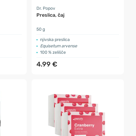
Dr. Popov
Preslica, čaj
50 g
njivska preslica
Equisetum arvense
100 % zelišče
4.99 €