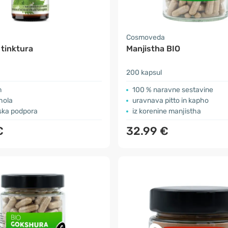
Cosmoveda
 tinktura
Manjistha BIO
200 kapsul
m
100 % naravne sestavine
hola
uravnava pitto in kapho
ska podpora
iz korenine manjistha
€
32.99 €