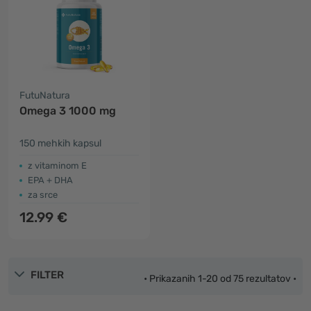
FutuNatura
Omega 3 1000 mg
150 mehkih kapsul
z vitaminom E
EPA + DHA
za srce
12.99 €
FILTER
• Prikazanih 1-20 od 75 rezultatov •