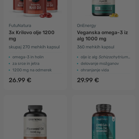
FutuNatura
OnEnergy
3x Krilovo olje 1200
Veganska omega-3 iz
mg
alg 1000 mg
skupaj 270 mehkih kapsul
360 mehkih kapsul
omega-3 in holin
olje iz alg
Schizochytrium sp.
za srce in jetra
delovanje možganov
1200 mg na odmerek
ohranjanje vida
26.99 €
29.99 €