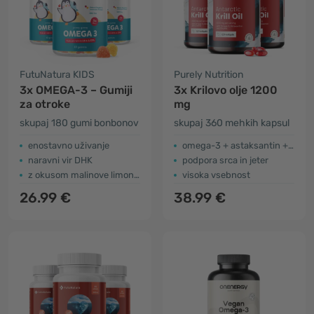
FutuNatura KIDS
Purely Nutrition
3x OMEGA-3 – Gumiji
3x Krilovo olje 1200
za otroke
mg
skupaj 180 gumi bonbonov
skupaj 360 mehkih kapsul
enostavno uživanje
omega-3 + astaksantin + holin
naravni vir DHK
podpora srca in jeter
z okusom malinove limonade
visoka vsebnost
26.99 €
38.99 €