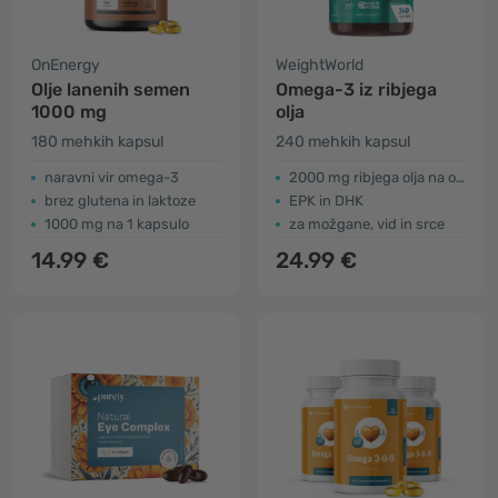
OnEnergy
WeightWorld
Olje lanenih semen
Omega-3 iz ribjega
1000 mg
olja
180 mehkih kapsul
240 mehkih kapsul
naravni vir omega-3
2000 mg ribjega olja na odmerek
brez glutena in laktoze
EPK in DHK
1000 mg na 1 kapsulo
za možgane, vid in srce
14.99 €
24.99 €