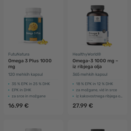
FutuNatura
HealthyWorld®
Omega 3 Plus 1000
Omega-3 1000 mg –
mg
iz ribjega olja
120 mehkih kapsul
365 mehkih kapsul
35 % EPK in 25 % DHK
18 % EPK in 12 % DHK
EPK in DHK
za možgane, vid in srce
za srce in možgane
iz kakovostnega ribjega olja
16.99 €
27.99 €