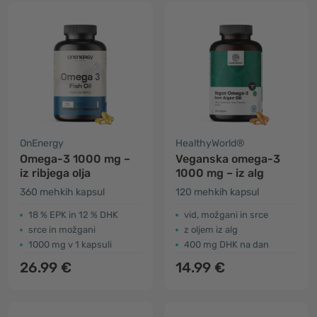
OnEnergy
HealthyWorld®
Omega-3 1000 mg –
Veganska omega-3
iz ribjega olja
1000 mg – iz alg
360 mehkih kapsul
120 mehkih kapsul
18 % EPK in 12 % DHK
vid, možgani in srce
srce in možgani
z oljem iz alg
1000 mg v 1 kapsuli
400 mg DHK na dan
26.99 €
14.99 €