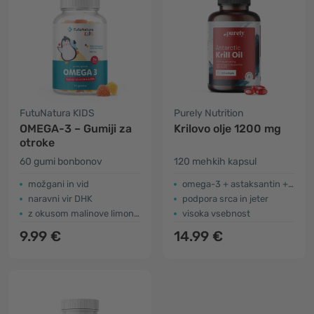
FutuNatura KIDS
Purely Nutrition
OMEGA-3 – Gumiji za
Krilovo olje 1200 mg
otroke
60 gumi bonbonov
120 mehkih kapsul
možgani in vid
omega-3 + astaksantin + holin
naravni vir DHK
podpora srca in jeter
z okusom malinove limonade
visoka vsebnost
9.99 €
14.99 €