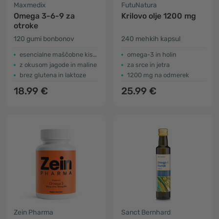
Maxmedix
FutuNatura
Omega 3-6-9 za
Krilovo olje 1200 mg
otroke
120 gumi bonbonov
240 mehkih kapsul
esencialne maščobne kisline
omega-3 in holin
z okusom jagode in maline
za srce in jetra
brez glutena in laktoze
1200 mg na odmerek
18.99 €
25.99 €
Zein Pharma
Sanct Bernhard