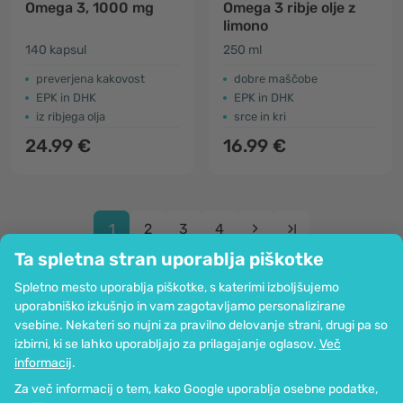
Omega 3, 1000 mg
Omega 3 ribje olje z
limono
140 kapsul
250 ml
preverjena kakovost
dobre maščobe
EPK in DHK
EPK in DHK
iz ribjega olja
srce in kri
24.99 €
16.99 €
1
2
3
4
Ta spletna stran uporablja piškotke
Spletno mesto uporablja piškotke, s katerimi izboljšujemo
uporabniško izkušnjo in vam zagotavljamo personalizirane
vsebine. Nekateri so nujni za pravilno delovanje strani, drugi pa so
Podjetje
izbirni, ki se lahko uporabljajo za prilagajanje oglasov.
Več
Informacije
informacij
.
Pridružite se nam
Za več informacij o tem, kako Google uporablja osebne podatke,
Pomoč in naročila