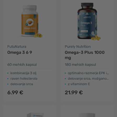
FutuNatura
Purely Nutrition
Omega 3 6 9
Omega-3 Plus 1000
mg
60 mehkih kapsul
180 mehkih kapsul
kombinacija 3 olj
optimalno razmerje EPK in DHK
​raven holesterola
delovanje srca, možganov + vid
delovanje srca
z vitaminom E
6.99 €
21.99 €