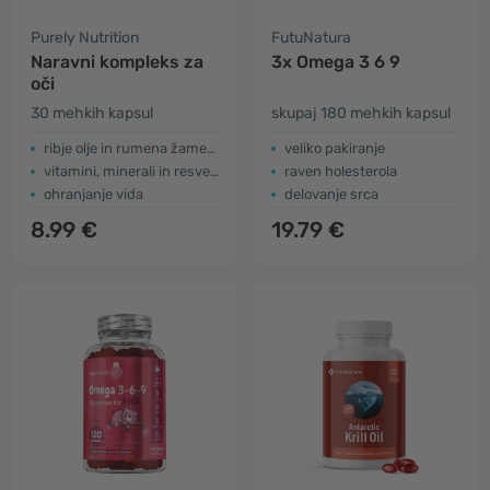
Purely Nutrition
FutuNatura
Naravni kompleks za
3x Omega 3 6 9
oči
30 mehkih kapsul
skupaj 180 mehkih kapsul
ribje olje in rumena žametnica
veliko pakiranje
vitamini, minerali in resveratrol
​raven holesterola
ohranjanje vida
delovanje srca
8.99 €
19.79 €