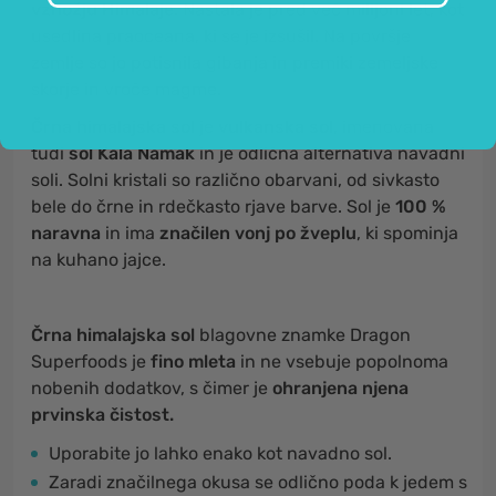
vznožju Himalaje.
Nastala je pred več milijoni let, kot
usedlina praoceana, ki se je izsušil. Na površje
zemlje so jo potisnila gibanja in premiki zemeljske
skorje in vroče magme.
Črna himalajska sol
je
vulkanska sol
, imenovana
tudi
sol Kala Namak
in je odlična alternativa navadni
soli. Solni kristali so različno obarvani, od sivkasto
bele do črne in rdečkasto rjave barve. Sol je
100 %
naravna
in ima
značilen vonj po žveplu
, ki spominja
na kuhano jajce.
Črna himalajska sol
blagovne znamke Dragon
Superfoods je
fino mleta
in ne vsebuje popolnoma
nobenih dodatkov, s čimer je
ohranjena njena
prvinska čistost.
Uporabite jo lahko enako kot navadno sol.
Zaradi značilnega okusa se odlično poda k jedem s