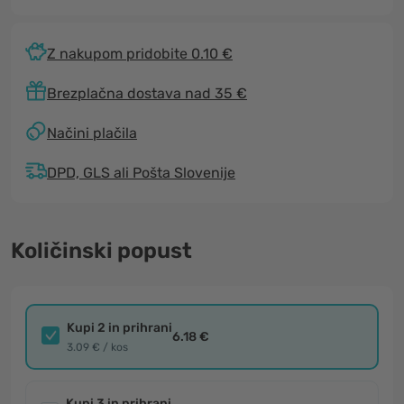
Z nakupom pridobite 0.10 €
Brezplačna dostava nad 35 €
Načini plačila
DPD, GLS ali Pošta Slovenije
Količinski popust
Kupi 2 in prihrani
6.18 €
3.09 € / kos
Kupi 3 in prihrani