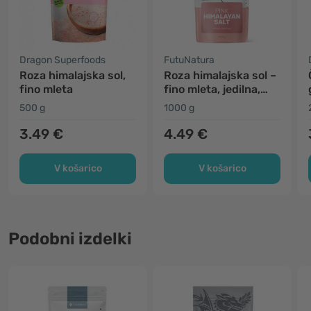
Dragon Superfoods
FutuNatura
Roza himalajska sol,
Roza himalajska sol –
fino mleta
fino mleta, jedilna,
kamena, nejodirana
500 g
1000 g
3.49 €
4.49 €
V košarico
V košarico
Podobni izdelki