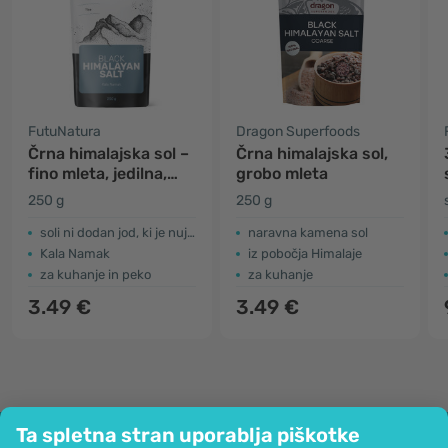
FutuNatura
Dragon Superfoods
Črna himalajska sol –
Črna himalajska sol,
fino mleta, jedilna,
grobo mleta
kamena, nejodirana
250 g
250 g
soli ni dodan jod, ki je nujno potreben za delovanje ščitnice
naravna kamena sol
Kala Namak
iz pobočja Himalaje
za kuhanje in peko
za kuhanje
3.49 €
3.49 €
Ta spletna stran uporablja piškotke
Podjetje