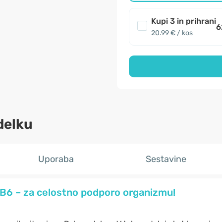
Kupi 3 in prihrani
6
20.99 € / kos
delku
Uporaba
Sestavine
 B6 – za celostno podporo organizmu!