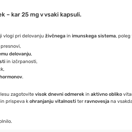
 – kar 25 mg v vsaki kapsuli.
i vlogi pri delovanju
živčnega
in
imunskega sistema
, poleg
 presnovi,
emu delovanju
,
sti
in izčrpanosti,
k,
 hormonov
.
elesu zagotovite
visok dnevni odmerek
in
aktivno obliko
vit
 in prispeva k
ohranjanju vitalnosti
ter
ravnovesja
na vsakda
lnilo.