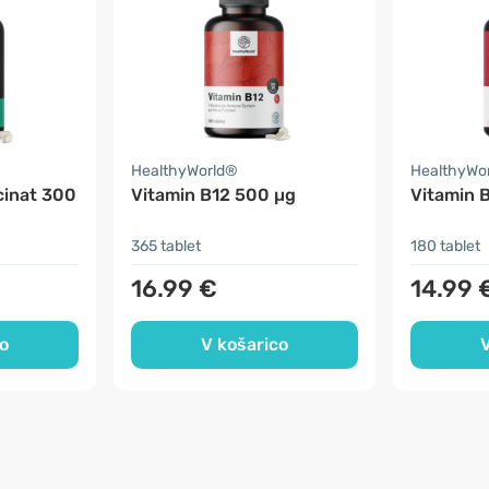
HealthyWorld®
HealthyWo
cinat 300
Vitamin B12 500 µg
Vitamin B
365 tablet
180 tablet
16.99 €
14.99 
o
V košarico
V