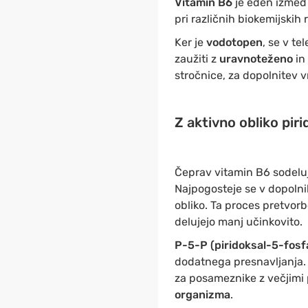
Vitamin B6
je eden izmed
pri različnih biokemijskih
Ker je
vodotopen
, se v t
zaužiti z
uravnoteženo
in
stročnice, za dopolnitev 
Z aktivno obliko pirid
Čeprav vitamin B6 sodeluje
Najpogosteje se v dopolnil
obliko. Ta proces pretvor
delujejo manj učinkovito.
P-5-P (piridoksal-5-fosf
dodatnega presnavljanja.
za posameznike z večjimi 
organizma
.