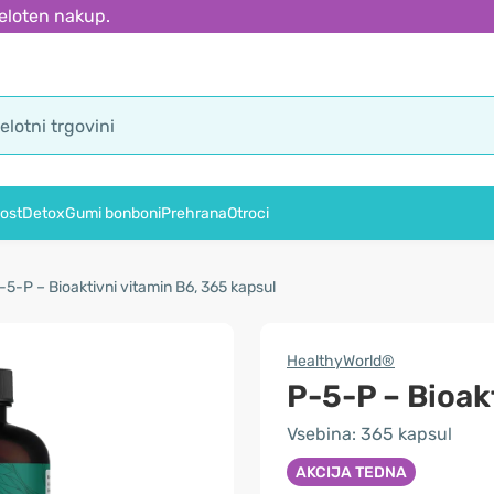
eloten nakup.
ost
Detox
Gumi bonboni
Prehrana
Otroci
-5-P – Bioaktivni vitamin B6, 365 kapsul
HealthyWorld®
P-5-P – Bioak
Vsebina: 365 kapsul
AKCIJA TEDNA