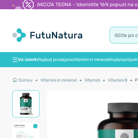
AKCIJA TEDNA - Izkoristite 16% popust na c
Vsi izdelki
Najbolj prodajano
Vitamini in minerali
Hujšanje
Spoln
Domov
Vitamini in minerali
Vitamini
Vitamini B
P