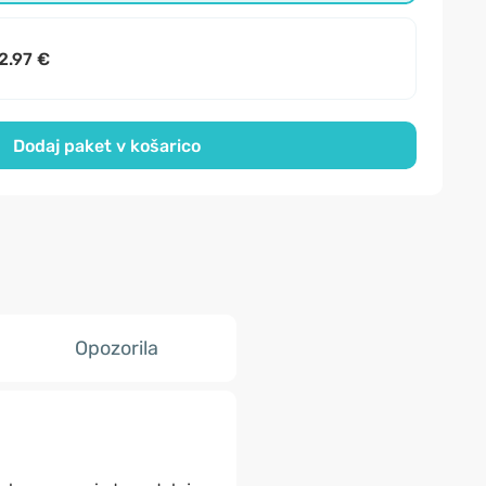
2.97 €
Dodaj paket v košarico
Opozorila