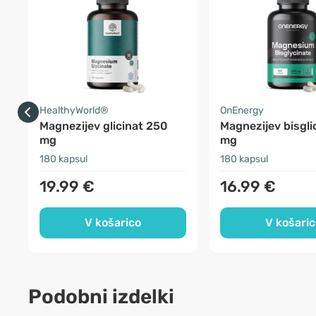
HealthyWorld®
OnEnergy
Magnezijev glicinat 250
Magnezijev bisgli
mg
mg
180 kapsul
180 kapsul
19.99 €
16.99 €
V košarico
V košaric
Podobni izdelki