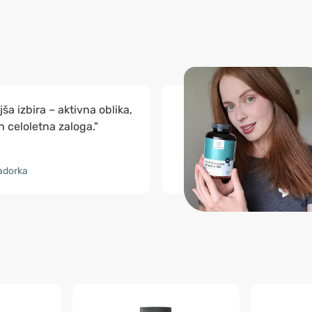
ša izbira – aktivna oblika,
n celoletna zaloga."
adorka