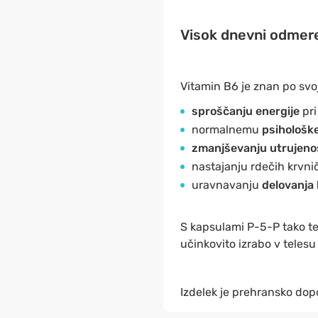
Visok dnevni odmerek
Vitamin B6 je znan po svoj
sproščanju energije
pri
normalnemu
psihološk
zmanjševanju utrujeno
nastajanju rdečih krvnič
uravnavanju
delovanja
S kapsulami P-5-P tako t
učinkovito izrabo v telesu
Izdelek je prehransko dopo