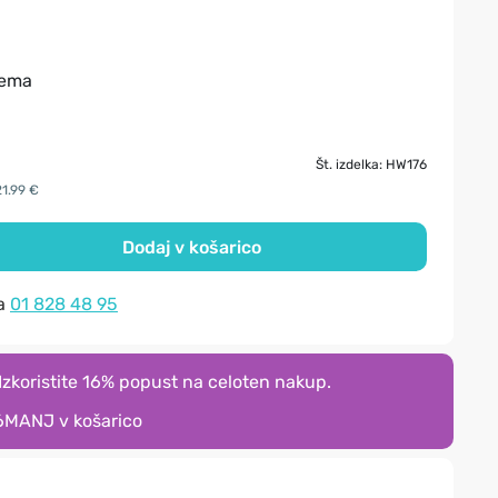
tema
Št. izdelka: HW176
21.99 €
Dodaj v košarico
na
01 828 48 95
zkoristite 16% popust na celoten nakup.
6MANJ
v košarico