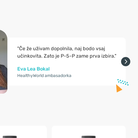
"Če že uživam dopolnila, naj bodo vsaj
učinkovita. Zato je P-5-P zame prva izbira."
Eva Lea Bokal
HealthyWorld ambasadorka