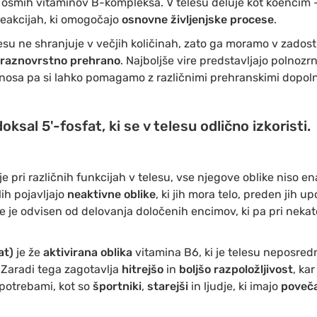
 osmih vitaminov B-kompleksa. V telesu deluje kot koencim –
 reakcijah, ki omogočajo
osnovne življenjske procese
.
elesu ne shranjuje v večjih količinah, zato ga moramo v zado
raznovrstno prehrano
. Najboljše vire predstavljajo polnozrn
vnosa pa si lahko pomagamo z različnimi prehranskimi dopolni
oksal 5'-fosfat, ki se v telesu odlično izkoristi.
 pri različnih funkcijah v telesu, vse njegove oblike niso en
ih pojavljajo
neaktivne oblike
, ki jih mora telo, preden jih up
be je odvisen od delovanja določenih encimov, ki pa pri neka
at)
je že
aktivirana oblika
vitamina B6, ki je telesu neposre
 Zaradi tega zagotavlja
hitrejšo
in
boljšo razpoložljivost
, ka
potrebami, kot so
športniki
,
starejši
in ljudje, ki imajo
poveč