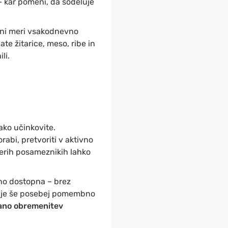
 kar pomeni, da sodeluje
stni meri vsakodnevno
ate žitarice, meso, ribe in
li.
ako učinkovite.
orabi, pretvoriti v aktivno
terih posameznikih lahko
dno dostopna – brez
r je še posebej pomembno
ano obremenitev