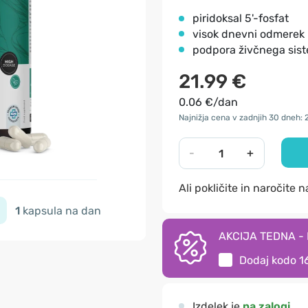
piridoksal 5'-fosfat
visok dnevni odmerek
podpora živčnega sis
21.99 €
0.06 €/dan
Najnižja cena v zadnjih 30 dneh: 
-
+
Ali pokličite in naročite 
1
kapsula na dan
AKCIJA TEDNA - I
Dodaj kodo
1
Izdelek je
na zalogi