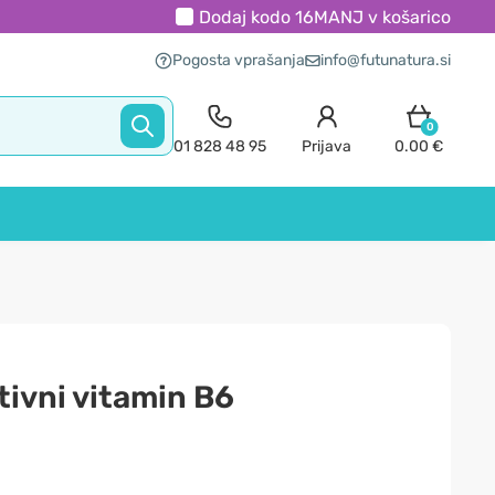
Dodaj kodo
16MANJ
v košarico
Pogosta vprašanja
info@futunatura.si
0
01 828 48 95
Prijava
0.00 €
tivni vitamin B6