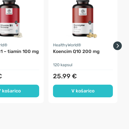
rld®
HealthyWorld®
H
1 – tiamin 100 mg
Koencim Q10 200 mg
120 kapsul
2
€
25.99 €
 košarico
V košarico