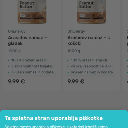
OnEnergy
OnEnergy
Arašidov namaz –
Arašidov namaz – s
gladek
koščki
1000 g
1000 g
100 % praženi arašidi
100 % praženi arašidi
visoka vsebnost beljakovin + vlaknin
visoka vsebnost beljakovin + vlaknin
okusen namaz in dodatek jedem
okusen namaz in dodatek jedem
9.99 €
9.99 €
Ta spletna stran uporablja piškotke
Podjetje
Spletno mesto uporablja piškotke, s katerimi izboljšujemo
Informacije