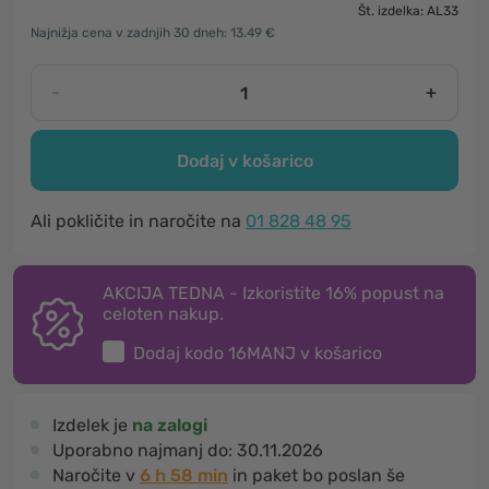
Št. izdelka: AL33
Najnižja cena v zadnjih 30 dneh: 13.49 €
-
+
Dodaj v košarico
Ali pokličite in naročite na
01 828 48 95
AKCIJA TEDNA - Izkoristite 16% popust na
celoten nakup.
Dodaj kodo
16MANJ
v košarico
Izdelek je
na zalogi
Uporabno najmanj do:
30.11.2026
Naročite v
6 h 58 min
in paket bo poslan še