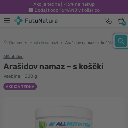
Akcija tedna | -16% na nakup
Dodaj kodo
16MANJ
v košarico
0
Domov
Masla in namazi
Arašidov namaz – s koščki
AllNutrition
Arašidov namaz – s koščki
Vsebina: 1000 g
AKCIJA TEDNA