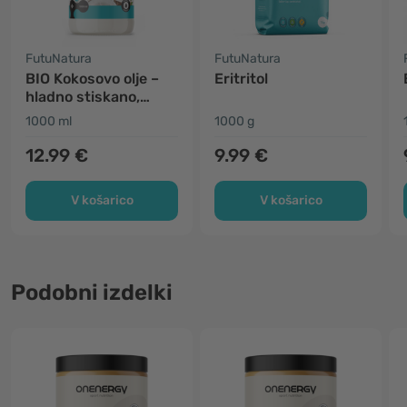
FutuNatura
FutuNatura
BIO Kokosovo olje –
Eritritol
hladno stiskano,
nerafinirano
1000 ml
1000 g
12.99 €
9.99 €
V košarico
V košarico
Podobni izdelki