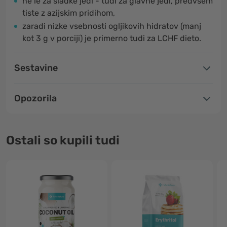
ne le za sladke jedi - tudi za glavne jedi, predvsem
tiste z azijskim pridihom,
zaradi nizke vsebnosti ogljikovih hidratov (manj
kot 3 g v porciji) je primerno tudi za LCHF dieto.
Sestavine
Opozorila
Ostali so kupili tudi