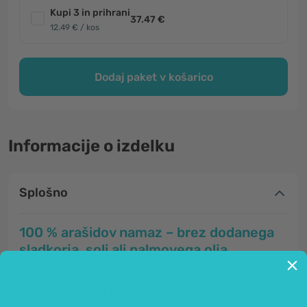
Kupi 3 in prihrani
37.47 €
12.49 € / kos
Dodaj paket v košarico
Informacije o izdelku
Splošno
100 % arašidov namaz – brez dodanega
sladkorja, soli ali palmovega olja.
Arašidi
so priljubljeni oreščki, ki botanično spadajo