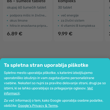
B6 – šumeče tablete
kompleks
skupaj 60 šumečih tablet
30 tablet
podpora mišic in živčnega sistema
več energije
okus limone
za živčni sistem
hitra in enostavna priprava
4 vitamini B kompleksa
6.89 €
9.99 €
Ta spletna stran uporablja piškotke
Podjetje
Spletno mesto uporablja piškotke, s katerimi izboljšujemo
Informacije
uporabniško izkušnjo in vam zagotavljamo personalizirane
Pridružite se nam
vsebine. Nekateri so nujni za pravilno delovanje strani, drugi pa so
Pomoč in naročila
izbirni, ki se lahko uporabljajo za prilagajanje oglasov.
Več
informacij
.
Za več informacij o tem, kako Google uporablja osebne podatke,
Možnost kartičnega plačevanja. Zagotovljena zaščita osebnih podatkov
obiščite:
Google’s Privacy & Terms
.
preko SSL-kodiranja.