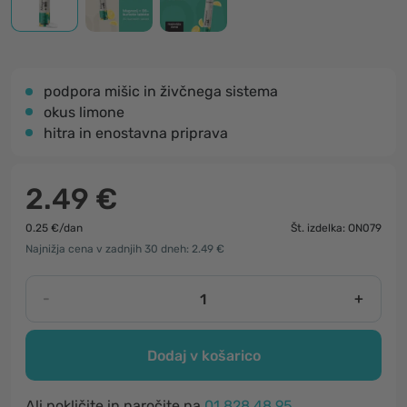
podpora mišic in živčnega sistema
okus limone
hitra in enostavna priprava
2.49 €
0.25 €/dan
Št. izdelka: ON079
Najnižja cena v zadnjih 30 dneh: 2.49 €
-
+
Dodaj v košarico
Ali pokličite in naročite na
01 828 48 95