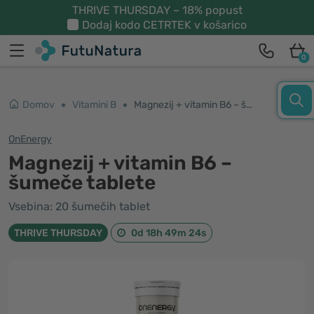
THRIVE THURSDAY – 18% popust
Dodaj kodo
CETRTEK
v košarico
0
Domov
Vitamini B
Magnezij + vitamin B6 – šumeče tablete
OnEnergy
Magnezij + vitamin B6 –
šumeče tablete
Vsebina: 20 šumečih tablet
THRIVE THURSDAY
0d 18h 49m 23s