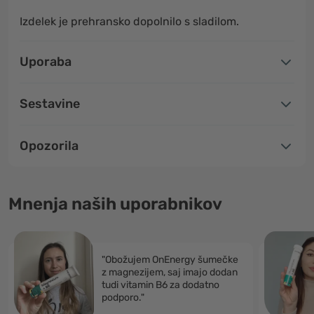
Izdelek je prehransko dopolnilo s sladilom.
Uporaba
Sestavine
Opozorila
Mnenja naših uporabnikov
"Obožujem OnEnergy šumečke
z magnezijem, saj imajo dodan
tudi vitamin B6 za dodatno
podporo."