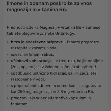
limone in obenem poskrbite za vnos
magnezija in vitamina B6.
Prednosti izdelka
Magnezij + vitamin B6 – šumeče
tablete
blagovne znamke
OnEnergy
:
hitra
in
enostavna priprava
– tableto preprosto
raztopite v kozarcu vode,
osvežilen
limonin okus
,
učinkovita absorpcija
– v trenutku, ko jih popijete
(že stopljene) se v želodcu začnejo absorbirati,
spodbujajo ustrezno
hidracijo
, saj jih zaužijete
raztopljene v vodi,
s priporočenim dnevnim odmerkom si zagotovite
kar 250 mg magnezija in 2,8 mg vitamina B6,
predstavljajo super alternativo kapsulam in
tabletam.