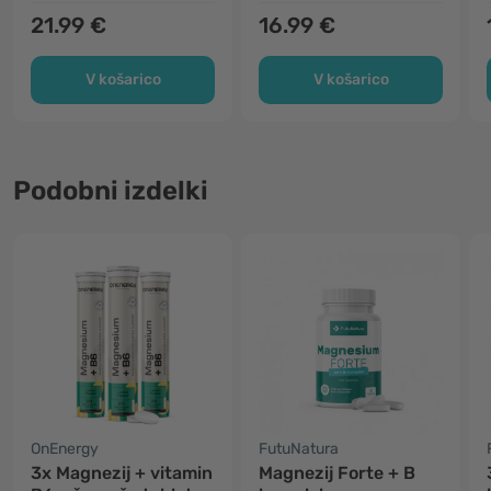
21.99 €
16.99 €
V košarico
V košarico
Podobni izdelki
OnEnergy
FutuNatura
3x Magnezij + vitamin
Magnezij Forte + B