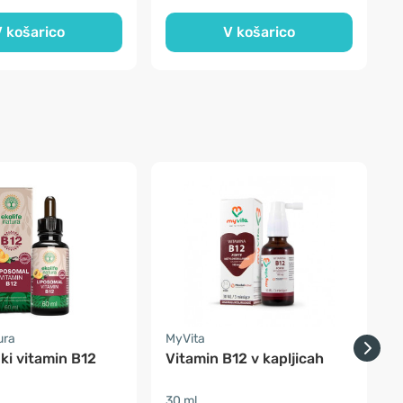
 košarico
V košarico
ura
MyVita
F
ki vitamin B12
Vitamin B12 v kapljicah
p
30 ml
s