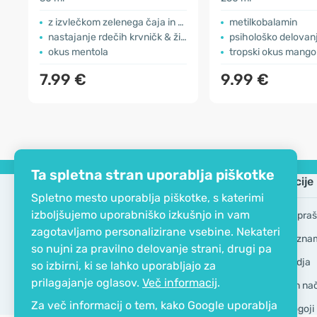
z izvlečkom zelenega čaja in kromom
metilkobalamin
nastajanje rdečih krvničk & živčevje
psihološko delovanje, odpor
okus mentola
tropski okus mang
7.99 €
9.99 €
Ta spletna stran uporablja piškotke
Podjetje
Informacije
Spletno mesto uporablja piškotke, s katerimi
izboljšujemo uporabniško izkušnjo in vam
EKO certifikat
Pogosta vpraš
zagotavljamo personalizirane vsebine. Nekateri
Kontakt
Blagovne zna
so nujni za pravilno delovanje strani, drugi pa
O podjetju
GDPR Orodja
so izbirni, ki se lahko uporabljajo za
prilagajanje oglasov.
Več informacij
.
Dostava in nači
Za več informacij o tem, kako Google uporablja
Splošni pogoji