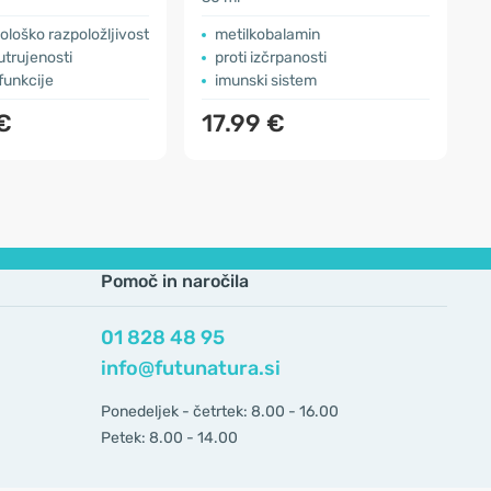
iološko razpoložljivost
metilkobalamin
utrujenosti
proti izčrpanosti
funkcije
imunski sistem
€
17.99 €
Pomoč in naročila
01 828 48 95
info@futunatura.si
Ponedeljek - četrtek: 8.00 - 16.00
Petek: 8.00 - 14.00