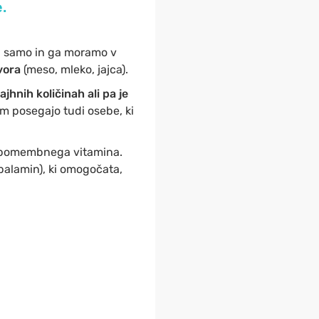
.
ti samo in ga moramo v
zvora
(meso, mleko, jajca).
jhnih količinah ali pa je
em posegajo tudi osebe, ki
a pomembnega vitamina.
balamin), ki omogočata,