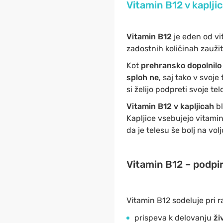
Vitamin B12 v kapljic
Vitamin B12
je eden od v
zadostnih količinah zauži
Kot
prehransko dopolnilo
sploh ne
, saj tako v svoj
si želijo podpreti svoje te
Vitamin B12 v kapljicah
b
Kapljice vsebujejo vitami
da je telesu še bolj na volj
Vitamin B12 – podpir
Vitamin B12 sodeluje pri r
prispeva k delovanju
ži