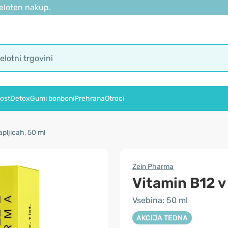
eloten nakup.
ost
Detox
Gumi bonboni
Prehrana
Otroci
apljicah, 50 ml
Zein Pharma
Vitamin B12 v
Vsebina: 50 ml
AKCIJA TEDNA