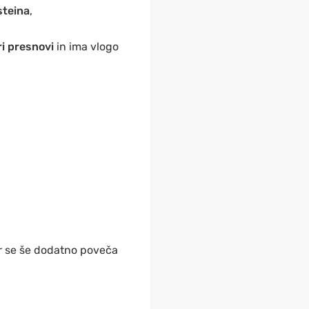
steina
,
ri presnovi
in ima vlogo
mer se še dodatno poveča