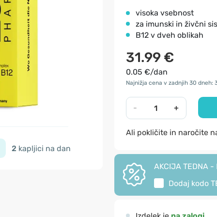
visoka vsebnost
za imunski in živčni s
B12 v dveh oblikah
31.99 €
0.05 €/dan
Najnižja cena v zadnjih 30 dneh: 
-
+
Ali pokličite in naročite 
2
kapljici na dan
AKCIJA TEDNA - I
Dodaj kodo
T
Izdelek je
na zalogi