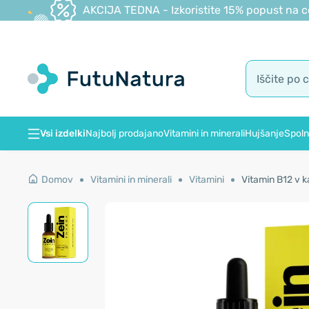
AKCIJA TEDNA - Izkoristite 15% popust na c
Vsi izdelki
Najbolj prodajano
Vitamini in minerali
Hujšanje
Spoln
Domov
Vitamini in minerali
Vitamini
Vitamin B12 v k