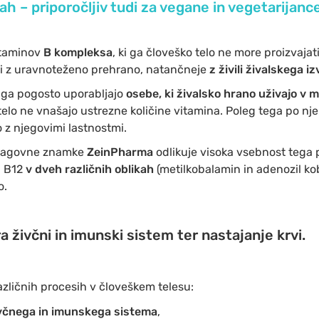
ah – priporočljiv tudi za vegane in vegetarijance
itaminov
B kompleksa
, ki ga človeško telo ne more proizvaja
ti z uravnoteženo prehrano, natančneje
z živili živalskega i
ga pogosto uporabljajo
osebe, ki živalsko hrano uživajo v ma
e telo ne vnašajo ustrezne količine vitamina. Poleg tega po nj
lo z njegovimi lastnostmi.
lagovne znamke
ZeinPharma
odlikuje visoka vsebnost teg
n B12
v dveh različnih oblikah
(metilkobalamin in adenozil ko
o.
a živčni in imunski sistem ter nastajanje krvi.
azličnih procesih v človeškem telesu:
včnega in imunskega sistema
,