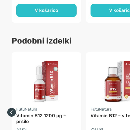
V košarico
V košaric
Podobni izdelki
FutuNatura
FutuNatura
Vitamin B12 1200 µg –
Vitamin B12 – v t
pršilo
30 ml
250 ml