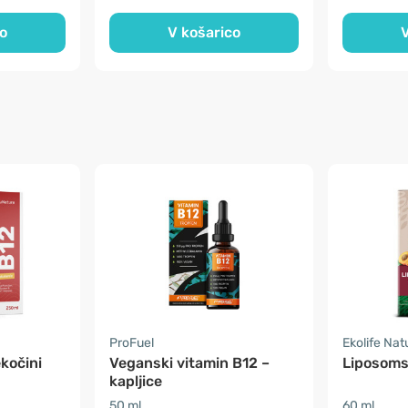
o
V košarico
V
ProFuel
Ekolife Nat
ekočini
Veganski vitamin B12 –
Liposoms
kapljice
50 ml
60 ml