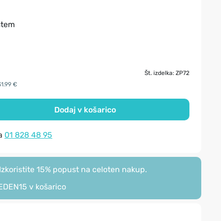
istem
Št. izdelka: ZP72
31.99 €
Dodaj v košarico
na
01 828 48 95
zkoristite 15% popust na celoten nakup.
EDEN15
v košarico