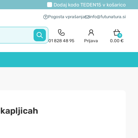
Dodaj kodo
TEDEN15
v košarico
Pogosta vprašanja
info@futunatura.si
0
01 828 48 95
Prijava
0.00 €
 kapljicah