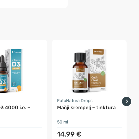
a
FutuNatura Drops
N
3 4000 i.e. –
Mačji krempelj – tinktura
V
k
50 ml
3
14.99 €