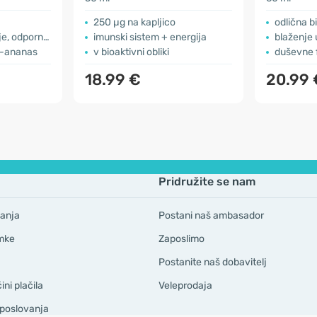
250 µg na kapljico
odlična b
nost, energija
imunski sistem + energija
blaženje 
o-ananas
v bioaktivni obliki
duševne 
18.99 €
20.99 
Pridružite se nam
anja
Postani naš ambasador
mke
Zaposlimo
Postanite naš dobavitelj
ni plačila
Veleprodaja
 poslovanja