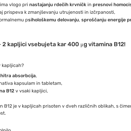
 ima vlogo pri
nastajanju rdečih krvničk
in
presnovi homoci
saj prispeva k zmanjševanju utrujenosti in izčrpanosti,
normalnemu p
sihološkemu delovanju
,
sproščanju energije p
2 kapljici vsebujeta kar 400 μg vitamina B12!
v kapljicah?
hitra absorbcija
,
rnativa kapsulam in tabletam,
na B12
v vsaki kapljici,
n B12 je v kapljicah prisoten v dveh različnih oblikah, s či
st.
lnilo.