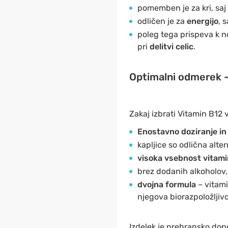
pomemben je za kri, saj
odličen je za
energijo
, 
poleg tega prispeva k 
pri
delitvi celic
.
Optimalni odmerek – 
Zakaj izbrati Vitamin B12 
Enostavno doziranje in 
kapljice so odlična alte
visoka vsebnost vitami
brez dodanih alkoholov,
dvojna formula
– vitami
njegova biorazpoložljivo
Izdelek je prehransko dopo