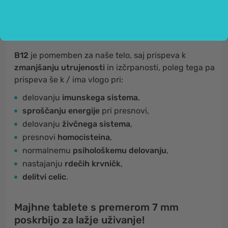
Pakiranje s 450 tabletami – za več kot
eno leto zaloge!
B12
je pomemben za naše telo, saj prispeva k
zmanjšanju utrujenosti
in izčrpanosti, poleg tega pa
prispeva še k / ima vlogo pri:
delovanju
imunskega sistema
,
sproščanju energije
pri presnovi,
delovanju
živčnega sistema
,
presnovi
homocisteina
,
normalnemu
psihološkemu delovanju
,
nastajanju
rdečih krvničk
,
delitvi celic
.
Majhne tablete s premerom 7 mm
poskrbijo za lažje uživanje!