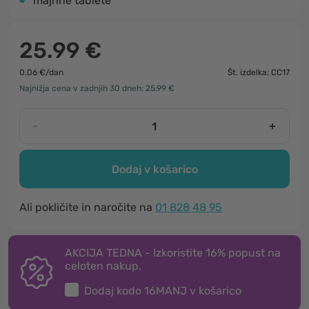
majhne tablete
25.99 €
0.06 €/dan
Št. izdelka: CC17
Najnižja cena v zadnjih 30 dneh: 25.99 €
-
+
Dodaj v košarico
Ali pokličite in naročite na
01 828 48 95
AKCIJA TEDNA - Izkoristite 16% popust na
celoten nakup.
Dodaj kodo
16MANJ
v košarico