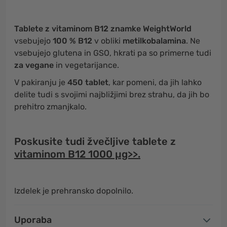
Tablete z vitaminom B12 znamke WeightWorld
vsebujejo
100 % B12
v obliki
metilkobalamina
. Ne
vsebujejo glutena in GSO, hkrati pa so primerne tudi
za vegane
in vegetarijance.
V pakiranju je
450 tablet
, kar pomeni, da jih lahko
delite tudi s svojimi najbližjimi brez strahu, da jih bo
prehitro zmanjkalo.
Poskusite tudi žvečljive tablete z
vitaminom B12 1000 µg>>
.
Izdelek je prehransko dopolnilo.
Uporaba