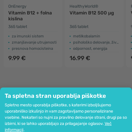
OnEnergy
HealthyWorld®
Vitamin B12 + folna
Vitamin B12 500 µg
kislina
365 tablet
365 tablet
za imunski sistem
metilkobalamin
zmanjševanje utrujenosti
psihološko delovanje, živci
presnova homocisteina
odpornost, energija
9.99 €
16.99 €
Ta spletna stran uporablja piškotke
Podjetje
Spletno mesto uporablja piškotke, s katerimi izboljšujemo
Informacije
uporabniško izkušnjo in vam zagotavljamo personalizirane
Pridružite se nam
vsebine. Nekateri so nujni za pravilno delovanje strani, drugi pa so
Pomoč in naročila
izbirni, ki se lahko uporabljajo za prilagajanje oglasov.
Več
informacij
.