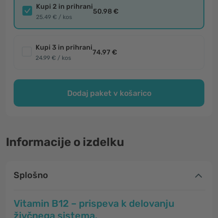
Kupi 2 in prihrani
50.98 €
25.49 € / kos
Kupi 3 in prihrani
74.97 €
24.99 € / kos
Dodaj paket v košarico
Informacije o izdelku
Splošno
Vitamin B12 – prispeva k delovanju
živčnega sistema.