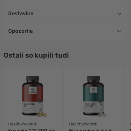
Sestavine
Opozorila
Ostali so kupili tudi
HealthyWorld®
HealthyWorld®
Koencim Q10 200 mg
Magnezijev glicinat