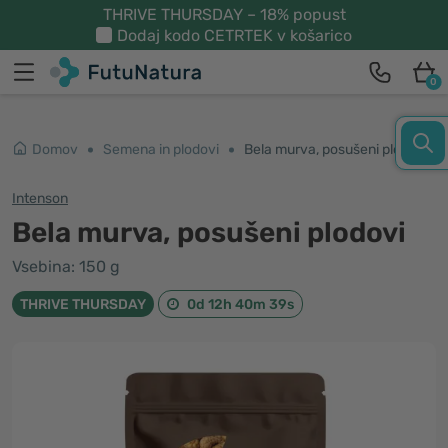
THRIVE THURSDAY – 18% popust
Dodaj kodo
CETRTEK
v košarico
0
Domov
Semena in plodovi
Bela murva, posušeni plodovi
Intenson
Bela murva, posušeni plodovi
Vsebina: 150 g
THRIVE THURSDAY
0d 12h 40m 39s