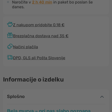
Naročite v
2 h 40 min
in paket bo poslan še
danes.
Z nakupom pridobite 0.18 €
Brezplačna dostava nad 35 €
Načini plačila
DPD, GLS ali Pošta Slovenije
Informacije o izdelku
Splošno
Bela murva – pri nas slabo poznana,