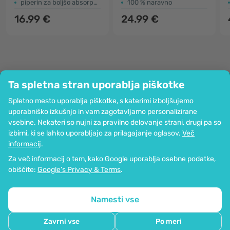
piperin za boljšo absorpcijo
100 % naravno
16.99 €
24.99 €
Ta spletna stran uporablja piškotke
Podjetje
Spletno mesto uporablja piškotke, s katerimi izboljšujemo
Informacije
uporabniško izkušnjo in vam zagotavljamo personalizirane
Pridružite se nam
vsebine. Nekateri so nujni za pravilno delovanje strani, drugi pa so
Pomoč in naročila
izbirni, ki se lahko uporabljajo za prilagajanje oglasov.
Več
informacij
.
Za več informacij o tem, kako Google uporablja osebne podatke,
Možnost kartičnega plačevanja. Zagotovljena zaščita osebnih podatkov
obiščite:
Google’s Privacy & Terms
.
preko SSL-kodiranja.
Copyright © 2012 - 2026   |   Be Healthy Group d.o.o.
Zemljevid strani
Uporaba piškotkov
Nastavitve piškotkov
Namesti vse
Zavrni vse
Po meri