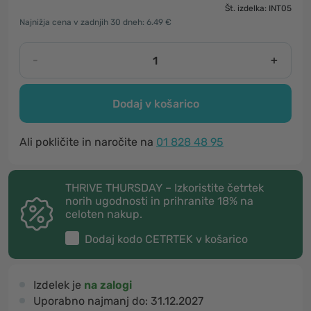
Št. izdelka: INT05
Najnižja cena v zadnjih 30 dneh: 6.49 €
-
+
Dodaj v košarico
Ali pokličite in naročite na
01 828 48 95
THRIVE THURSDAY – Izkoristite četrtek
norih ugodnosti in prihranite 18% na
celoten nakup.
Dodaj kodo
CETRTEK
v košarico
Izdelek je
na zalogi
Uporabno najmanj do:
31.12.2027