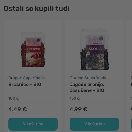
Ostali so kupili tudi
Dragon Superfoods
Dragon Superfoods
Brusnice - BIO
Jagode aronije,
posušene - BIO
100 g
150 g
4.49 €
4.99 €
V košarico
V košarico