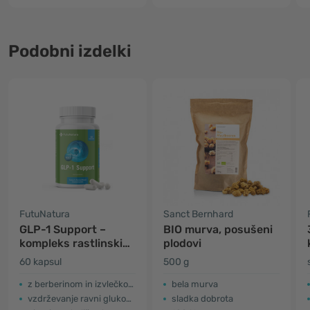
Podobni izdelki
FutuNatura
Sanct Bernhard
GLP-1 Support –
BIO murva, posušeni
kompleks rastlinskih
plodovi
izvlečkov s kromom
60 kapsul
500 g
z berberinom in izvlečkom bele murve
bela murva
vzdrževanje ravni glukoze v krvi
sladka dobrota