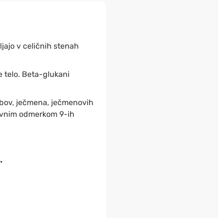
ljajo v celičnih stenah
e telo. Beta-glukani
obov, ječmena, ječmenovih
nevnim odmerkom 9-ih
.