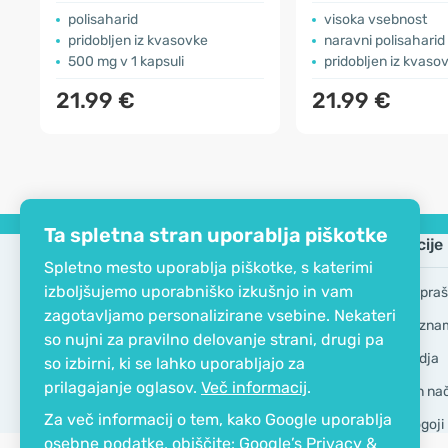
polisaharid
visoka vsebnost
pridobljen iz kvasovke
naravni polisaharid
500 mg v 1 kapsuli
pridobljen iz kvaso
21.99 €
21.99 €
Ta spletna stran uporablja piškotke
Podjetje
Informacije
Spletno mesto uporablja piškotke, s katerimi
izboljšujemo uporabniško izkušnjo in vam
EKO certifikat
Pogosta vpraš
zagotavljamo personalizirane vsebine. Nekateri
Kontakt
Blagovne zna
so nujni za pravilno delovanje strani, drugi pa
O podjetju
GDPR Orodja
so izbirni, ki se lahko uporabljajo za
prilagajanje oglasov.
Več informacij
.
Dostava in nači
Za več informacij o tem, kako Google uporablja
Splošni pogoji
osebne podatke, obiščite:
Google’s Privacy &