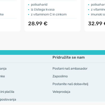
polisaharid
polisahar
iz čistega kvasa
z vitamin
vke
z vitaminom C in cinkom
imunski s
28.99 €
32.99 
Pridružite se nam
anja
Postani naš ambasador
mke
Zaposlimo
Postanite naš dobavitelj
ni plačila
Veleprodaja
 poslovanja