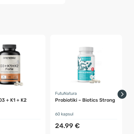
FutuNatura
H
D3 + K1 + K2
Probiotiki – Biotics Strong
G
60 kapsul
3
24.99 €