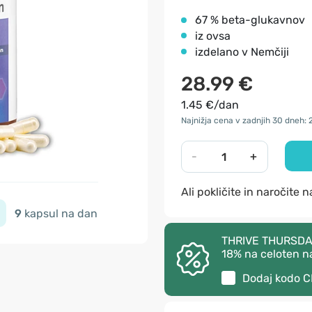
67 % beta-glukavnov
iz ovsa
izdelano v Nemčiji
28.99 €
1.45 €/dan
Najnižja cena v zadnjih 30 dneh: 
-
+
Ali pokličite in naročite 
9
kapsul na dan
THRIVE THURSDAY –
18% na celoten n
Dodaj kodo
C