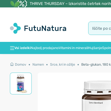
THRIVE THURSDAY – Izkoristite četrtek norih
Vsi izdelki
Najbolj prodajano
Vitamini in minerali
Hujšanje
Spoln
Domov
Namen
Srce, kri in ožilje
Beta-glukan, 180 k