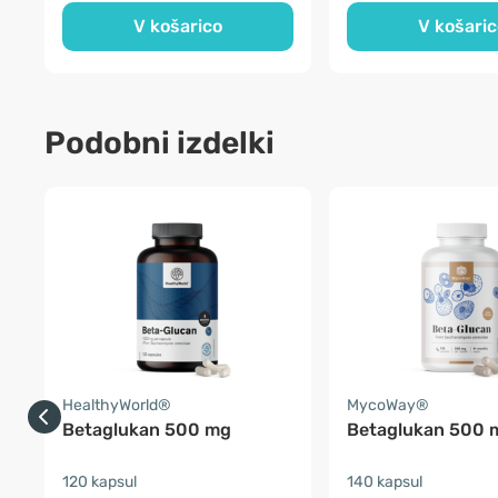
V košarico
V košaric
Podobni izdelki
HealthyWorld®
MycoWay®
Betaglukan 500 mg
Betaglukan 500 
120 kapsul
140 kapsul