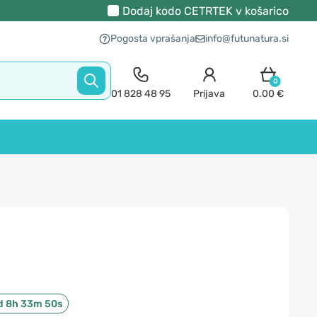
Dodaj kodo
CETRTEK
v košarico
Pogosta vprašanja
info@futunatura.si
0
01 828 48 95
Prijava
0.00 €
d 8h 33m 49s