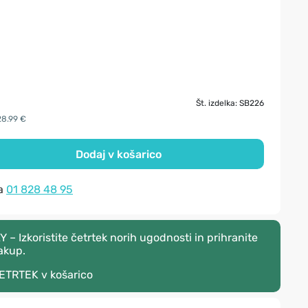
Št. izdelka: SB226
28.99 €
Dodaj v košarico
na
01 828 48 95
 Izkoristite četrtek norih ugodnosti in prihranite
akup.
ETRTEK
v košarico