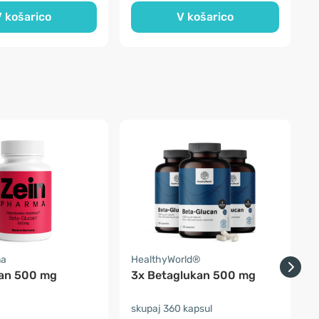
 košarico
V košarico
ma
HealthyWorld®
an 500 mg
3x Betaglukan 500 mg
skupaj 360 kapsul
s