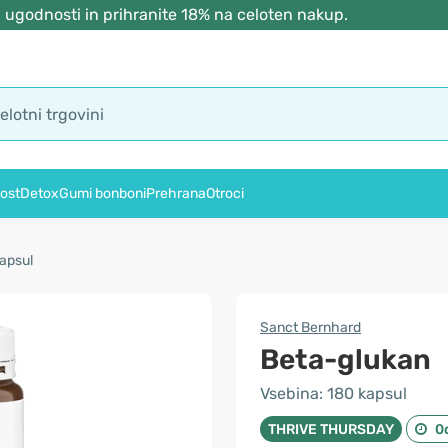
 ugodnosti in prihranite 18% na celoten nakup.
ost
Detox
Gumi bonboni
Prehrana
Otroci
apsul
Sanct Bernhard
Beta-glukan
Vsebina: 180 kapsul
THRIVE THURSDAY
0