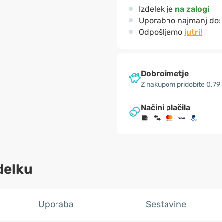
Izdelek je
na zalogi
Uporabno najmanj do
Odpošljemo
jutri!
Dobroimetje
Z nakupom pridobite 0.79
Načini plačila
delku
Uporaba
Sestavine