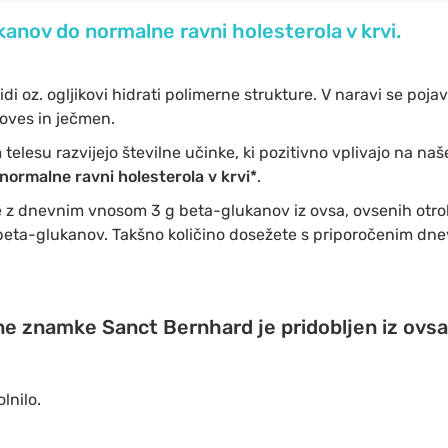
anov do normalne ravni holesterola v krvi.
idi oz. ogljikovi hidrati polimerne strukture. V naravi se pojav
o oves in ječmen.
telesu razvijejo številne učinke, ki pozitivno vplivajo na naš
normalne ravni holesterola v krvi*
.
že z dnevnim vnosom 3 g beta-glukanov iz ovsa, ovsenih otr
 beta-glukanov. Takšno količino dosežete s priporočenim d
e znamke Sanct Bernhard je pridobljen iz ovsa
lnilo.