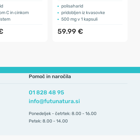
id
polisaharid
om C in cinkom
pridobljen iz kvasovke
istem
500 mg v 1 kapsuli
€
59.99 €
Pomoč in naročila
01 828 48 95
info@futunatura.si
Ponedeljek - četrtek: 8.00 - 16.00
Petek: 8.00 - 14.00