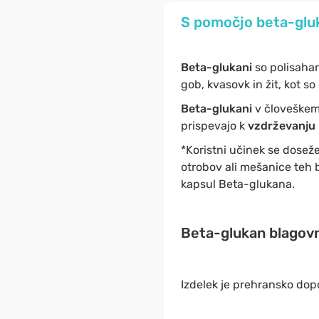
S pomočjo beta-gluk
Beta-glukani
so polisahar
gob, kvasovk in žit, kot s
Beta-glukani
v človeškem 
prispevajo k
vzdrževanju 
*Koristni učinek se dose
otrobov ali mešanice teh
kapsul Beta-glukana.
Beta-glukan blagovn
Izdelek je prehransko dopo