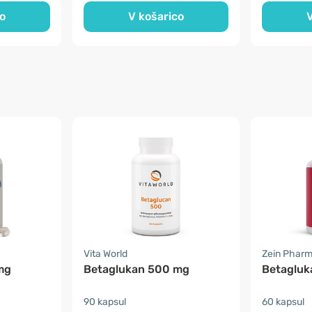
o
V košarico
V
Vita World
Zein Phar
mg
Betaglukan 500 mg
Betagluk
90 kapsul
60 kapsul