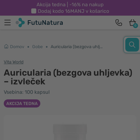
Akcija tedna | -16% na nakup
Dodaj kodo
16MANJ
v košarico
0
Domov
Gobe
Auricularia (bezgova uhljevka) – izvleček
Vita World
Auricularia (bezgova uhljevka)
– izvleček
Vsebina: 100 kapsul
AKCIJA TEDNA