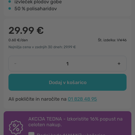
izvleček plodov gobe
50 % polisaharidov
29.99 €
0.60 €/dan
Št. izdelka: VW46
Najnižja cena v zadnjih 30 dneh: 29.99 €
-
+
Dodaj v košarico
Ali pokličite in naročite na
01 828 48 95
AKCIJA TEDNA - Izkoristite 16% popust na
celoten nakup.