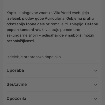
Kapsule blagovne znamke Vita World vsebujejo
izvleček plodov gobe Auricularia.
Gobjemu prahu
odstranijo topne dele
oziroma le-ti izhlapijo.
Ostane
popoln koncentrat,
ki vsebuje pomembne
sekundarne snovi –
polisaharide v najboljši možni
razpoložljivosti.
Izdelek je prehransko dopolnilo.
Uporaba
Sestavine
Opozorila