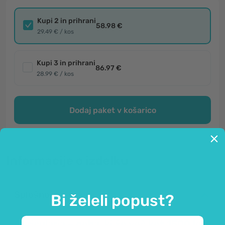
Kupi 2 in prihrani
58.98 €
29.49 € / kos
Kupi 3 in prihrani
86.97 €
28.99 € / kos
Dodaj paket v košarico
Informacije o izdelku
Splošno
Bi želeli popust?
Auricularia – goba, ki že več kot 1500 let