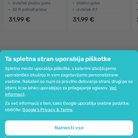
izvleček plodov gobe
plodovi gobe
30 % polisaharidov
izvleček 4:1
31.99 €
31.99 €
Ta spletna stran uporablja piškotke
Podjetje
Spletno mesto uporablja piškotke, s katerimi izboljšujemo
Informacije
uporabniško izkušnjo in vam zagotavljamo personalizirane
Pridružite se nam
vsebine. Nekateri so nujni za pravilno delovanje strani, drugi pa so
Pomoč in naročila
izbirni, ki se lahko uporabljajo za prilagajanje oglasov.
Več
informacij
.
Za več informacij o tem, kako Google uporablja osebne podatke,
Možnost kartičnega plačevanja. Zagotovljena zaščita osebnih podatkov
obiščite:
Google’s Privacy & Terms
.
preko SSL-kodiranja.
Copyright © 2012 - 2026   |   Be Healthy Group d.o.o.
Zemljevid strani
Uporaba piškotkov
Nastavitve piškotkov
Namesti vse