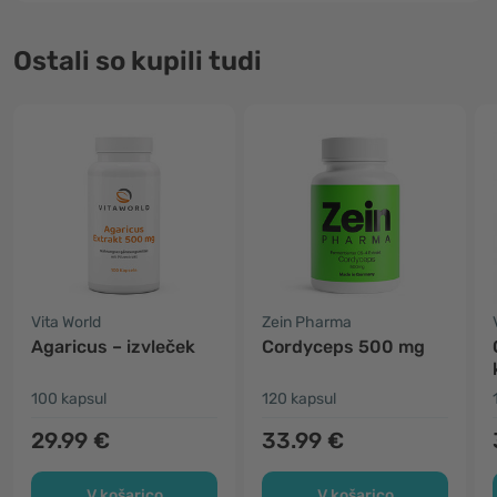
Ostali so kupili tudi
Vita World
Zein Pharma
Agaricus – izvleček
Cordyceps 500 mg
100 kapsul
120 kapsul
29.99 €
33.99 €
V košarico
V košarico