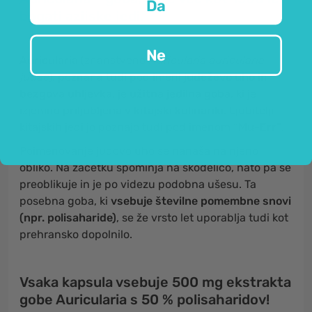
Da
bogati azijske jedi.
Ne
Auricularia
(znanstveno
Auricularia auricularia-
judae
), poznana tudi pod imeni
judeževo uho
in
bezgova uhljevka
, je
užitna jedilna goba
, ki je
izjemno
priljubljena v kitajski kulinariki.
Ljubitelji
kitajskih jedi jo poznajo tudi pod imenom
“Mu-Err”
.
Poimenovanje judovo uho se nanaša na njeno
obliko. Na začetku spominja na skodelico, nato pa se
preoblikuje in je po videzu podobna ušesu. Ta
posebna goba, ki
vsebuje številne pomembne snovi
(npr. polisaharide)
, se že vrsto let uporablja tudi kot
prehransko dopolnilo.
Vsaka kapsula vsebuje 500 mg ekstrakta
gobe Auricularia s 50 % polisaharidov!