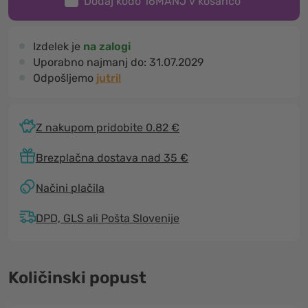
Dodaj kodo
16MANJ
v košarico
Izdelek je
na zalogi
Uporabno najmanj do:
31.07.2029
Odpošljemo
jutri!
Z nakupom pridobite 0.82 €
Brezplačna dostava nad 35 €
Načini plačila
DPD, GLS ali Pošta Slovenije
Količinski popust