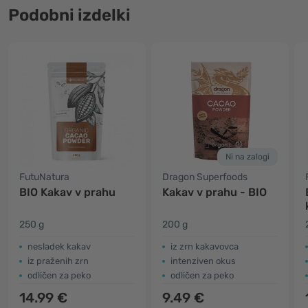
Podobni izdelki
Ni na zalogi
FutuNatura
Dragon Superfoods
BIO Kakav v prahu
Kakav v prahu - BIO
250 g
200 g
nesladek kakav
iz zrn kakavovca
iz praženih zrn
intenziven okus
odličen za peko
odličen za peko
14.99 €
9.49 €