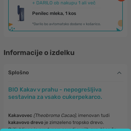
+ DARILO ob nakupu 1 ali več
Penilec mleka, 1 kos
*Darilo bo avtomatsko dodano v košarico.
Informacije o izdelku
Splošno
BIO Kakav v prahu - nepogrešljiva
sestavina za vsako cukerpekarco.
Kakavovec
(Theobroma Cacao),
imenovan tudi
kakavovo drevo
je zimzeleno tropsko drevo.
Priljubljeno je predvsem zaradi svojih
zrn
, ki se že