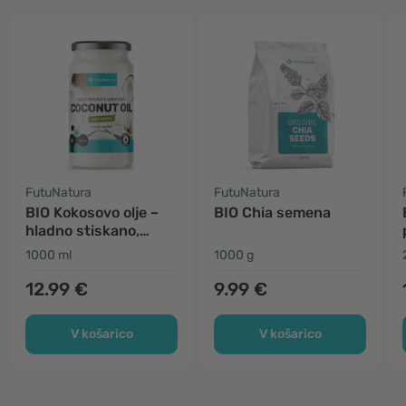
FutuNatura
FutuNatura
BIO Kokosovo olje –
BIO Chia semena
hladno stiskano,
nerafinirano
1000 ml
1000 g
12.99 €
9.99 €
V košarico
V košarico