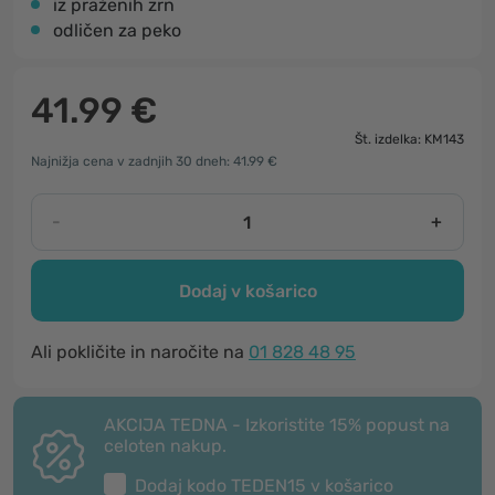
iz praženih zrn
odličen za peko
41.99 €
Št. izdelka: KM143
Najnižja cena v zadnjih 30 dneh: 41.99 €
-
+
Dodaj v košarico
Ali pokličite in naročite na
01 828 48 95
AKCIJA TEDNA - Izkoristite 15% popust na
celoten nakup.
Dodaj kodo
TEDEN15
v košarico