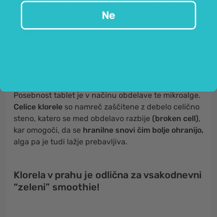
značilno temno zelene barve in ima specifičen vonj
Ne
in okus.
Chlorella blagovne znamke Dragon Superfoods
je je
vzgojena pod strogim nadzorom v skladu s
smernicami ekološke pridelave v naravni filtrirani
vodi, kar zagotavlja visoko kvaliteto. Pridobivajo jo
na otoku v Južnokitajskem morju.
Posebnost tablet je v načinu obdelave te mikroalge.
Celice klorele
so namreč zaščitene z debelo celično
steno, katero se med obdelavo razbije
(broken cell)
,
kar omogoči, da se
hranilne snovi čim bolje ohranijo,
alga pa je tudi lažje prebavljiva.
Klorela v prahu je odlična za vsakodnevni
“zeleni” smoothie!