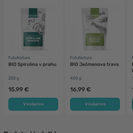
FutuNatura
FutuNatura
BIO Spirulina v prahu
BIO Ječmenova trava
250 g
400 g
15.99 €
16.99 €
V košarico
V košarico