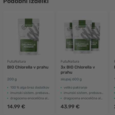
Podobni izdelki
FutuNatura
FutuNatura
BIO Chlorella v prahu
3x BIO Chlorella v
prahu
200 g
skupaj 600 g
100 % alga brez dodatkov
veliko pakiranje
imunski sistem, prebava in detox
imunski sistem, prebava in detox
dragocena enocelična alga
dragocena enocelična alga
14.99 €
43.99 €