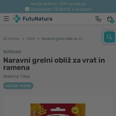
Akcija tedna | -15% na nakup
Dodaj kodo
TEDEN15
v košarico
0
Domov
Obliži
Naravni grelni obliž za vrat in ramena
WUNDmed
Naravni grelni obliž za vrat in
ramena
Vsebina: 1 kos
AKCIJA TEDNA