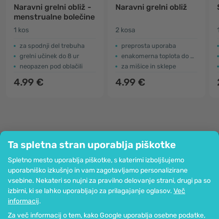
Naravni grelni obliž -
Naravni grelni obliž
menstrualne bolečine
1 kos
2 kosa
za spodnji del trebuha
preprosta uporaba
grelni učinek do 8 ur
enakomerna toplota do 8 ur
neopazen pod oblačili
za mišice in sklepe
4.99 €
4.99 €
Ta spletna stran uporablja piškotke
Podjetje
Spletno mesto uporablja piškotke, s katerimi izboljšujemo
Informacije
uporabniško izkušnjo in vam zagotavljamo personalizirane
Pridružite se nam
vsebine. Nekateri so nujni za pravilno delovanje strani, drugi pa so
Pomoč in naročila
izbirni, ki se lahko uporabljajo za prilagajanje oglasov.
Več
informacij
.
Za več informacij o tem, kako Google uporablja osebne podatke,