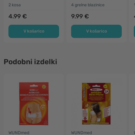
2 kosa
4 grelne blazinice
4.99 €
9.99 €
V košarico
V košarico
Podobni izdelki
WUNDmed
WUNDmed