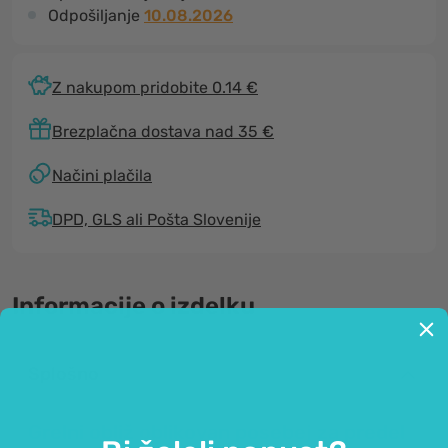
Odpošiljanje
10.08.2026
Z nakupom pridobite 0.14 €
Brezplačna dostava nad 35 €
Načini plačila
DPD, GLS ali Pošta Slovenije
Informacije o izdelku
Splošno
Grelni obliž oblikovan posebej za predel