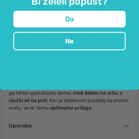
Bi želeli popust?
vratu in ramen.
Da
Naravni grelni obliži
so namenjeni toplotni terapiji
oziroma učinkovitemu lajšanju
bolečin v sklepih in
mišicah
ter
sproščanju napetih mišic.
Ne
Delujejo na podlagi mešanice železovega prahu in
aktivnega oglja, ki oskrbuje kožo
z enakomerno
toploto do 8 ur.
So
enostavni za nanos
, material pa je
koži prijazen
.
Z uporabo grelnega obliža za vrat boste veliko
enostavneje nadzirali
bolečino v predelu vratu
, saj
ga lahko uporabljate doma,
med delom na vrtu, v
službi ali na poti.
Ker je oblikovan posebej za predel
vratu, se le-temu
optimalno prilega.
Uporaba