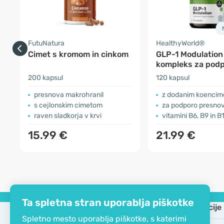
FutuNatura
HealthyWorld®
Cimet s kromom in cinkom
GLP-1 Modulation
kompleks za pod
metabolizmu
200 kapsul
120 kapsul
presnova makrohranil
z dodanim koenci
s cejlonskim cimetom
za podporo presnov
raven sladkorja v krvi
vitamini B6, B9 in B
15.99 €
21.99 €
Ta spletna stran uporablja piškotke
Podjetje
Informacije
Spletno mesto uporablja piškotke, s katerimi