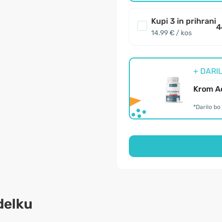
Kupi 3 in prihrani
4
14.99 € / kos
+ DARIL
Krom Ac
*Darilo b
delku