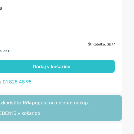
a
Št. izdelka: SB77
15.99 €
Dodaj v košarico
na
01 828 48 95
zkoristite 15% popust na celoten nakup.
EDEN15
v košarico