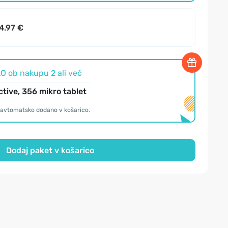
4.97 €
O ob nakupu 2 ali več
tive, 356 mikro tablet
o avtomatsko dodano v košarico.
Dodaj paket v košarico