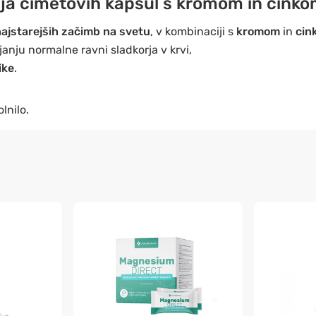
ja cimetovih kapsul s kromom in cinko
ajstarejših začimb na svetu
, v kombinaciji s
kromom
in
cin
nju normalne ravni sladkorja v krvi,
ike
.
lnilo.