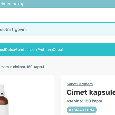
eloten nakup.
ost
Detox
Gumi bonboni
Prehrana
Otroci
omom in cinkom, 180 kapsul
Sanct Bernhard
Cimet kapsul
Vsebina: 180 kapsul
AKCIJA TEDNA