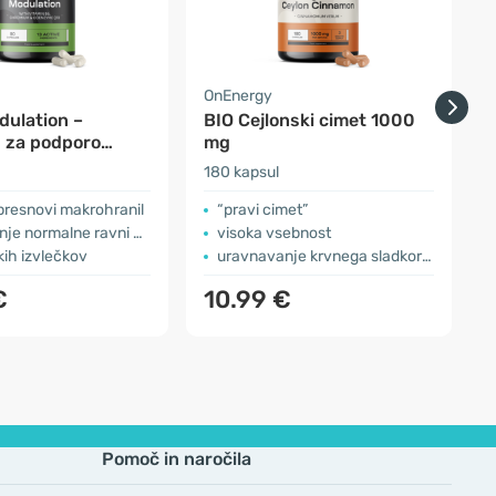
OnEnergy
F
dulation –
BIO Cejlonski cimet 1000
 za podporo
mg
zmu
180 kapsul
s
presnovi makrohranil
“pravi cimet”
ormalne ravni glukoze v krvi
visoka vsebnost
skih izvlečkov
uravnavanje krvnega sladkorja
€
10.99 €
Pomoč in naročila