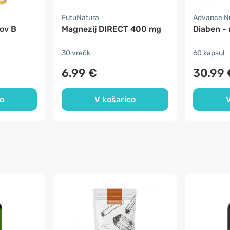
FutuNatura
Advance Nu
ov B
Magnezij DIRECT 400 mg
Diaben - 
30 vrečk
60 kapsul
6.99 €
30.99 
o
V košarico
V