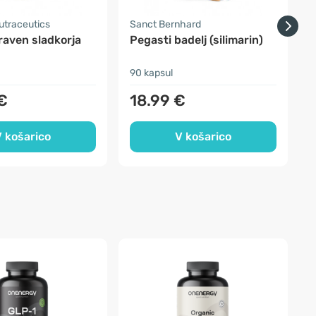
traceutics
Sanct Bernhard
S
raven sladkorja
Pegasti badelj (silimarin)
90 kapsul
1
€
18.99 €
 košarico
V košarico