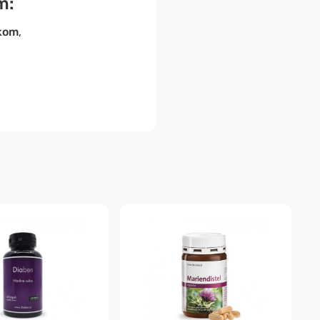
m:
kom
,