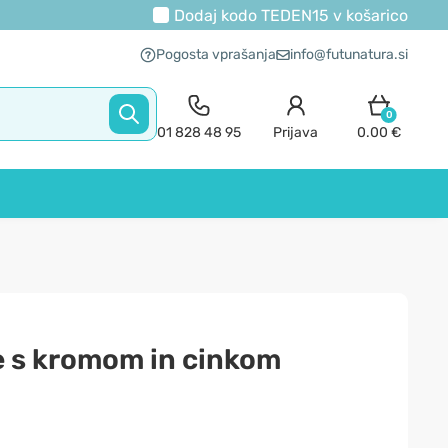
Dodaj kodo
TEDEN15
v košarico
Pogosta vprašanja
info@futunatura.si
0
01 828 48 95
Prijava
0.00 €
e s kromom in cinkom