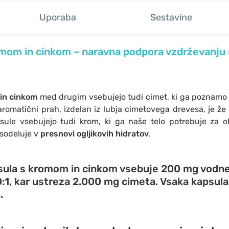
Uporaba
Sestavine
mom in cinkom – naravna podpora vzdrževanju 
 in cinkom
med drugim vsebujejo tudi cimet, ki ga poznamo k
romatični prah, izdelan iz lubja cimetovega drevesa, je že 
sule vsebujejo tudi krom, ki ga naše telo potrebuje za 
i sodeluje v
presnovi ogljikovih hidratov
.
sula s kromom in cinkom vsebuje
200 mg
vodne
:1, kar ustreza
2.000 mg cimeta
. Vsaka kapsul
a
.