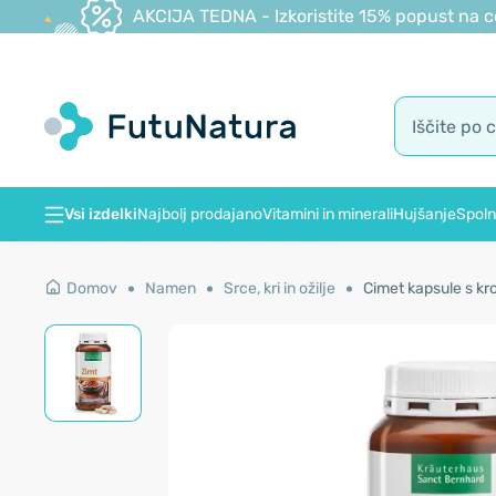
AKCIJA TEDNA - Izkoristite 15% popust na c
Vsi izdelki
Najbolj prodajano
Vitamini in minerali
Hujšanje
Spoln
Domov
Namen
Srce, kri in ožilje
Cimet kapsule s kr