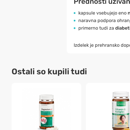
Prednosti uživan
kapsule vsebujejo eno
n
naravna podpora ohranja
primerno tudi za
diabet
Izdelek je prehransko dopo
Ostali so kupili tudi