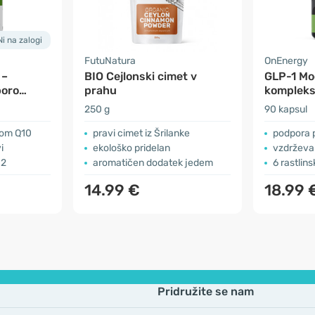
Ni na zalogi
FutuNatura
OnEnergy
 –
BIO Cejlonski cimet v
GLP-1 Mo
poro
prahu
kompleks
metaboli
250 g
90 kapsul
mom Q10
pravi cimet iz Šrilanke
podpora 
i
ekološko pridelan
vzdrževanje n
12
aromatičen dodatek jedem
6 rastlin
14.99 €
18.99 
Pridružite se nam