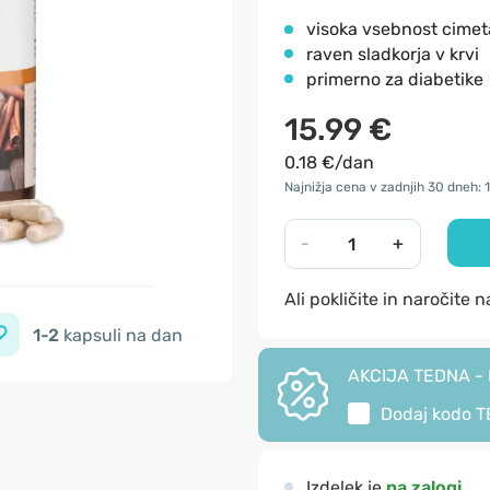
visoka vsebnost cimet
raven sladkorja v krvi
primerno za diabetike
15.99 €
0.18 €/dan
Najnižja cena v zadnjih 30 dneh: 
-
+
Ali pokličite in naročite 
1-2
kapsuli na dan
AKCIJA TEDNA - I
Dodaj kodo
T
Izdelek je
na zalogi