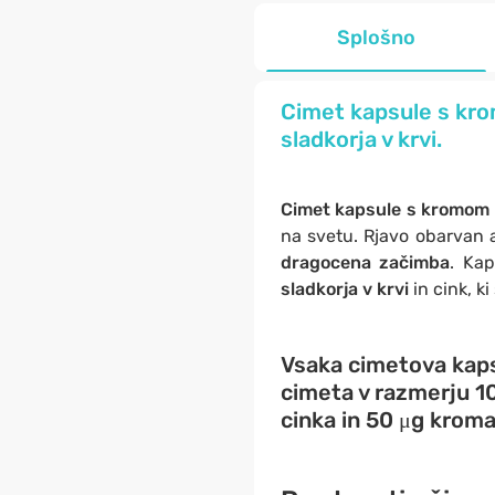
Splošno
Cimet kapsule s kro
sladkorja v krvi.
Cimet kapsule s kromom
na svetu. Rjavo obarvan a
dragocena začimba
. Kap
sladkorja v krvi
in cink, k
Vsaka cimetova kap
cimeta v razmerju 10
cinka
in
50 μg krom