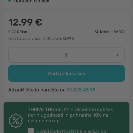
naraven izdelek
12.99 €
0.22 €/dan
Št. izdelka: BH072
Najnižja cena v zadnjih 30 dneh: 12.99 €
-
+
Dodaj v košarico
Ali pokličite in naročite na
01 828 48 95
THRIVE THURSDAY – Izkoristite četrtek
norih ugodnosti in prihranite 18% na
celoten nakup.
Dodaj kodo
CETRTEK
v košarico