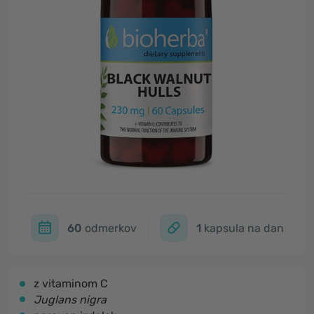
60
odmerkov
1
kapsula na dan
z vitaminom C
Juglans nigra