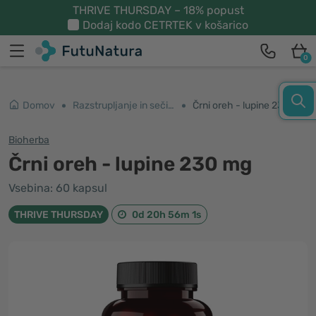
THRIVE THURSDAY – 18% popust
Dodaj kodo
CETRTEK
v košarico
0
Domov
Razstrupljanje in sečila
Črni oreh - lupine 230 mg
Bioherba
Črni oreh - lupine 230 mg
Vsebina: 60 kapsul
THRIVE THURSDAY
0d 20h 56m 0s