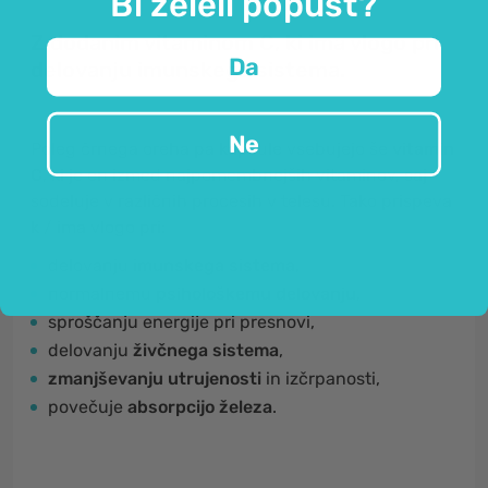
Bi želeli popust?
Z dodanim vitaminom C, ki ima vlogo pri
Da
delovanju imunskega sistema.
Ne
Poleg črnega oreha pa kapsule vsebujejo še
vitamin
C
, ki je en izmed najpomembnejših vitaminov, saj
sodeluje v različnih procesih v telesu. Tako prispeva
k / ima vlogo pri:
delovanju
imunskega sistema,
normalnemu
psihološkemu delovanju
,
sproščanju energije pri presnovi,
delovanju
živčnega sistema
,
zmanjševanju utrujenosti
in izčrpanosti,
povečuje
absorpcijo železa
.