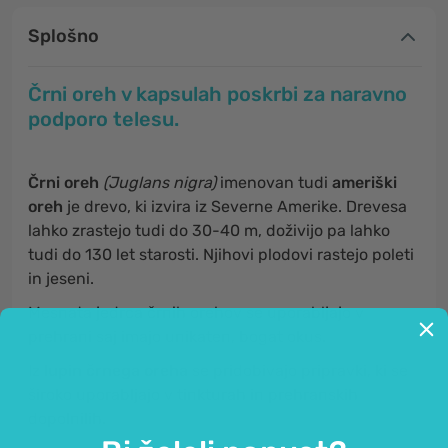
Splošno
Črni oreh v kapsulah poskrbi za naravno
podporo telesu.
Črni oreh
(Juglans nigra)
imenovan tudi
ameriški
oreh
je drevo, ki izvira iz Severne Amerike. Drevesa
lahko zrastejo tudi do 30-40 m, doživijo pa lahko
tudi do 130 let starosti. Njihovi plodovi rastejo poleti
in jeseni.
Mesnata jedrca črnih orehov se uporabljajo v
prehrani saj imajo unikaten, bogat okus.
Iz
lupin črnega oreha
se pridobivajo pripravki, ki se
široko uporabljajo v tinkturah in prehranskih
dopolnilih.