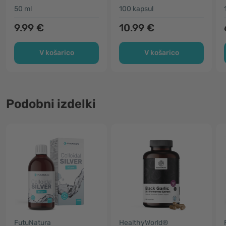
50 ml
100 kapsul
9.99 €
10.99 €
V košarico
V košarico
Podobni izdelki
FutuNatura
HealthyWorld®