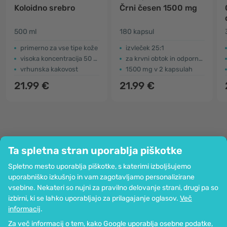
Koloidno srebro
Črni česen 1500 mg
500 ml
180 kapsul
primerno za vse tipe kože
izvleček 25:1
visoka koncentracija 50 ppm
za krvni obtok in odpornost
vrhunska kakovost
1500 mg v 2 kapsulah
21.99 €
21.99 €
Ta spletna stran uporablja piškotke
Podjetje
Spletno mesto uporablja piškotke, s katerimi izboljšujemo
Informacije
uporabniško izkušnjo in vam zagotavljamo personalizirane
Pridružite se nam
vsebine. Nekateri so nujni za pravilno delovanje strani, drugi pa so
Pomoč in naročila
izbirni, ki se lahko uporabljajo za prilagajanje oglasov.
Več
informacij
.
Za več informacij o tem, kako Google uporablja osebne podatke,