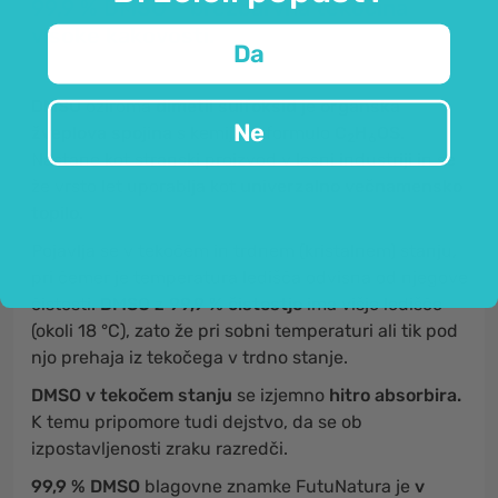
99,9 % DMSO – brezbarvna tekočina
visoke kakovosti.
Da
DMSO
oziroma
dimetil sulfoksid
je
organska
Ne
žveplova spojina
s kemijsko formulo
C
H
OS.
2
6
Nastane kot stranski proizvod v lesni industriji in se
že vrsto let uporablja kot
univerzalno večnamensko
topilo.
Pojavlja se v tekočem in trdnem (kristalnem) stanju,
pri čemer je temperatura ledišča odvisna od njegove
čistosti.
DMSO z 99,9 % čistostjo
ima višje ledišče
(okoli 18 °C), zato že pri sobni temperaturi ali tik pod
njo prehaja iz tekočega v trdno stanje.
DMSO v tekočem stanju
se izjemno
hitro absorbira.
K temu pripomore tudi dejstvo, da se ob
izpostavljenosti zraku razredči.
99,9 % DMSO
blagovne znamke FutuNatura je
v