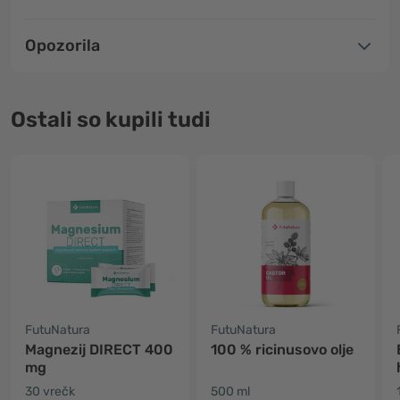
Opozorila
Ostali so kupili tudi
FutuNatura
FutuNatura
Magnezij DIRECT 400
100 % ricinusovo olje
mg
30 vrečk
500 ml