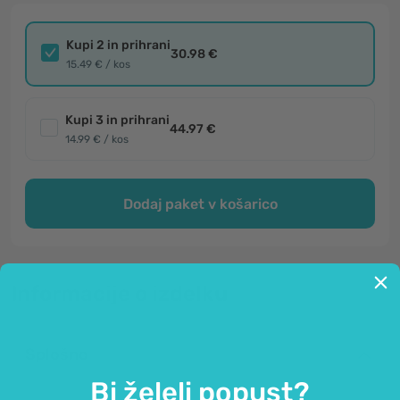
Kupi 2 in prihrani
30.98 €
15.49 € / kos
Kupi 3 in prihrani
44.97 €
14.99 € / kos
Dodaj paket v košarico
Informacije o izdelku
Splošno
Bi želeli popust?