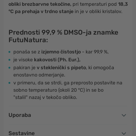
obliki brezbarvne tekočine,
pri temperaturi pod
18,3
°C pa prehaja v trdno stanje
in je v obliki kristalov.
Prednosti
99,9 % DMSO
-ja znamke
FutuNatura:
ponaša se z
izjemno čistostjo
- kar 99,9 %,
je visoke
kakovosti (Ph. Eur.),
pakiran je
v steklenički s pipeto
, ki omogoča
enostavno odmerjanje.
v primeru, da se strdi, ga preprosto postavite na
sobno temperaturo (okoli 20 °C) in se bo
"stalil" nazaj v tekočo obliko.
Uporaba
Sestavine