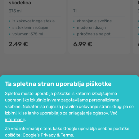
skodelica
375 ml
7 l
iz kakovostnega stekla
ohranjanje svežine
s steklenim ročajem
moderen dizajn
volumen: 375 ml
priročna za na pot
2.49 €
6.99 €
Ta spletna stran uporablja piškotke
Podjetje
Spletno mesto uporablja piškotke, s katerimi izboljšujemo
Informacije
uporabniško izkušnjo in vam zagotavljamo personalizirane
Pridružite se nam
vsebine. Nekateri so nujni za pravilno delovanje strani, drugi pa so
Pomoč in naročila
izbirni, ki se lahko uporabljajo za prilagajanje oglasov.
Več
informacij
.
Za več informacij o tem, kako Google uporablja osebne podatke,
Možnost kartičnega plačevanja. Zagotovljena zaščita osebnih podatkov
obiščite:
Google’s Privacy & Terms
.
preko SSL-kodiranja.