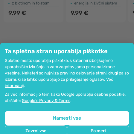
z biotinom in folatom
energija in živčni sistem
9.99 €
9.99 €
Ta spletna stran uporablja piškotke
Podjetje
Spletno mesto uporablja piškotke, s katerimi izboljšujemo
Informacije
uporabniško izkušnjo in vam zagotavljamo personalizirane
Pridružite se nam
vsebine. Nekateri so nujni za pravilno delovanje strani, drugi pa so
Pomoč in naročila
izbirni, ki se lahko uporabljajo za prilagajanje oglasov.
Več
informacij
.
Za več informacij o tem, kako Google uporablja osebne podatke,
Možnost kartičnega plačevanja. Zagotovljena zaščita osebnih podatkov
obiščite:
Google’s Privacy & Terms
.
preko SSL-kodiranja.
Copyright © 2012 - 2026   |   Be Healthy Group d.o.o.
Zemljevid strani
Uporaba piškotkov
Nastavitve piškotkov
Namesti vse
Zavrni vse
Po meri