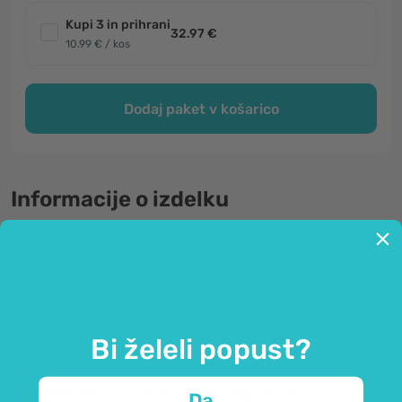
Kupi 3 in prihrani
32.97 €
10.99 € / kos
Dodaj paket v košarico
Informacije o izdelku
Splošno
Energijski smoothie v prahu iz
konopljinih proteinov, mace in kakava.
Bi želeli popust?
Superživila
so v večini rastlinskega izvora in so
Da