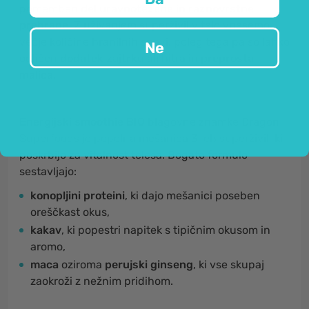
pomemben
del uravnotežene in raznovrstne
prehrane.
Z uživanjem superživil v telo vnesemo
večje količine hranilnih snovi, poleg tega pa so lahko
Ne
odličen
dodatek zajtrku
ali hitra in
preprosta
malica
.
Energijski smoothie BIO
blagovne znamke Dragon
Superfoods je popolna mešanica 3-eh superživil, ki
poskrbijo za vitalnost telesa. Bogato formulo
sestavljajo:
konopljini proteini
, ki dajo mešanici poseben
oreščkast okus,
kakav
, ki popestri napitek s tipičnim okusom in
aromo,
maca
oziroma
perujski
ginseng
, ki vse skupaj
zaokroži z nežnim pridihom.