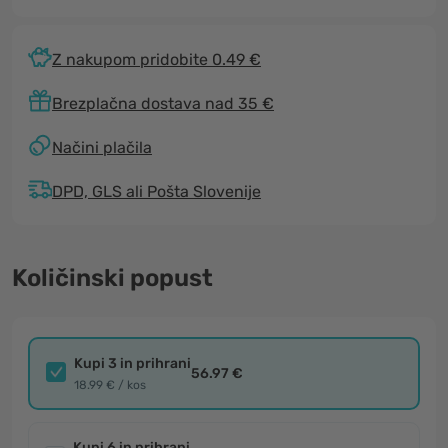
Z nakupom pridobite 0.49 €
Brezplačna dostava nad 35 €
Načini plačila
DPD, GLS ali Pošta Slovenije
Količinski popust
Kupi 3 in prihrani
56.97 €
18.99 € / kos
Kupi 6 in prihrani