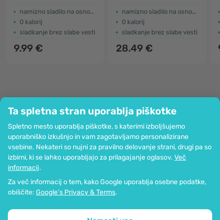
namizno sladilo na osnovi eritritola
namizno sladilo na osnovi eritritola
0 kalorij
0 kalorij
sladkanje brez slabe vesti
sladkanje brez slabe vesti
9.99 €
28.49 €
Ta spletna stran uporablja piškotke
Podjetje
Spletno mesto uporablja piškotke, s katerimi izboljšujemo
Informacije
uporabniško izkušnjo in vam zagotavljamo personalizirane
Pridružite se nam
vsebine. Nekateri so nujni za pravilno delovanje strani, drugi pa so
Pomoč in naročila
izbirni, ki se lahko uporabljajo za prilagajanje oglasov.
Več
informacij
.
Za več informacij o tem, kako Google uporablja osebne podatke,
Možnost kartičnega plačevanja. Zagotovljena zaščita osebnih podatkov
obiščite:
Google’s Privacy & Terms
.
preko SSL-kodiranja.
Copyright © 2012 - 2026   |   Be Healthy Group d.o.o.
Zemljevid strani
Uporaba piškotkov
Nastavitve piškotkov