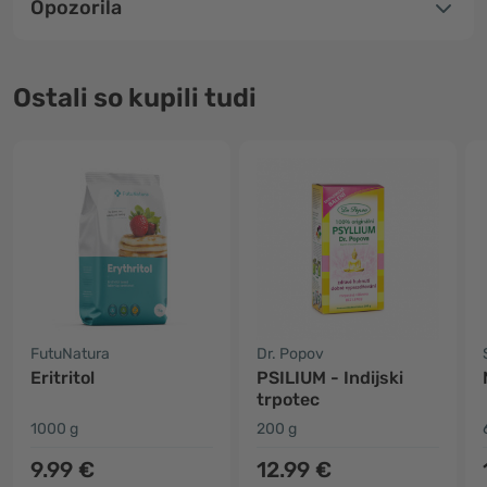
Opozorila
Ostali so kupili tudi
FutuNatura
Dr. Popov
Eritritol
PSILIUM - Indijski
trpotec
1000 g
200 g
9.99 €
12.99 €