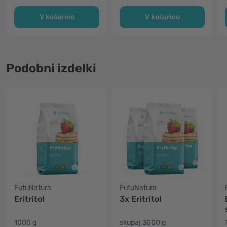
V košarico
V košarico
Podobni izdelki
FutuNatura
FutuNatura
Eritritol
3x Eritritol
1000 g
skupaj 3000 g