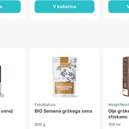
o
V košarico
V
FutuNatura
WeightWorl
 seno)
BIO Semena grškega sena
Olje gršk
stiskano
500 g
100 ml