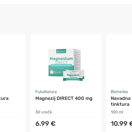
FutuNatura
Bioherba
tura
Magnezij DIRECT 400 mg
Navadna 
tinktura
30 vrečk
100 ml
6.99 €
10.99 