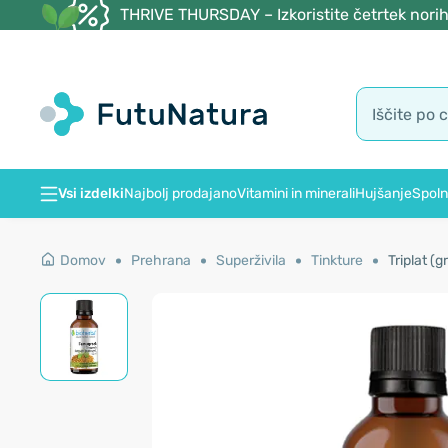
THRIVE THURSDAY – Izkoristite četrtek norih
Vsi izdelki
Najbolj prodajano
Vitamini in minerali
Hujšanje
Spoln
Domov
Prehrana
Superživila
Tinkture
Triplat (g