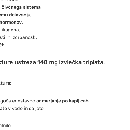
 živčnega sistema
,
emu delovanju
,
 hormonov
,
glikogena,
sti
in izčrpanosti,
čk
.
ture ustreza 140 mg izvlečka triplata.
ktura:
goča enostavno
odmerjanje po kapljicah
,
te v vodo in spijete.
lnilo.