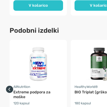
V košarico
V košaric
Podobni izdelki
AllNutrition
HealthyWorld®
Extreme podpora za
BIO Triplat (grško
moške
120 kapsul
180 kapsul