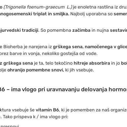
no
(Trigonella foenum-graecum L.)
je enoletna rastlina iz dr
 mnogosemenski triplat in smiljka.
Najbolj uporabna so
semen
jurvedski tradiciji
. So pomembna
začimba
in nujna
sestavi
 Bioherba je narejena iz
grškega sena, namočenega v glice
a brez barve in vonja, nekoliko gostejša od vode.
iz grškega sena
je ta, telo tekočino
hitreje absorbira
in jo
bol
lje
ohranijo pomembne snovi,
ki jih vsebuje.
B6 – ima vlogo pri uravnavanju delovanja hormo
ktura vsebuje še
vitamin B6
, ki je pomemben za naš organiz
. Tako prispeva k / ima vlogo pri:
 presnovi,