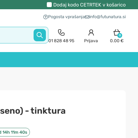
Dodaj kodo
CETRTEK
v košarico
Pogosta vprašanja
info@futunatura.si
0
01 828 48 95
Prijava
0.00 €
 seno) - tinktura
d 14h 11m 39s