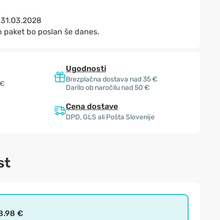
:
31.03.2028
n paket bo poslan še danes.
Ugodnosti
Brezplačna dostava nad 35 €
 €
Darilo ob naročilu nad 50 €
Cena dostave
DPD, GLS ali Pošta Slovenije
st
8.98 €