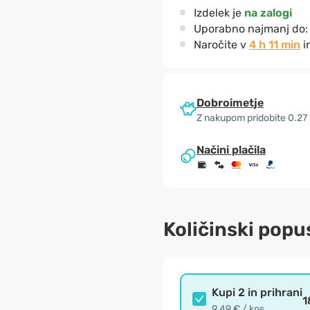
Izdelek je
na zalogi
Uporabno najmanj do
Naročite v
4 h 11 min
i
Dobroimetje
Z nakupom pridobite 0.27
Načini plačila
Količinski popu
Kupi 2 in prihrani
1
9.49 € / kos