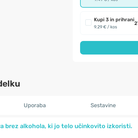
Kupi 3 in prihrani
2
9.29 € / kos
delku
Uporaba
Sestavine
 brez alkohola, ki jo telo učinkovito izkoristi.