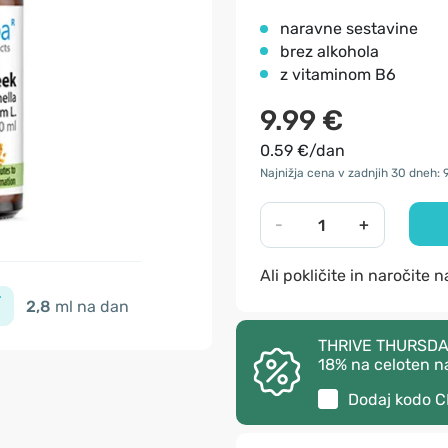
naravne sestavine
brez alkohola
z vitaminom B6
9.99 €
0.59 €/dan
Najnižja cena v zadnjih 30 dneh: 
-
+
Ali pokličite in naročite 
2,8
ml na dan
THRIVE THURSDAY –
18% na celoten n
Dodaj kodo
C