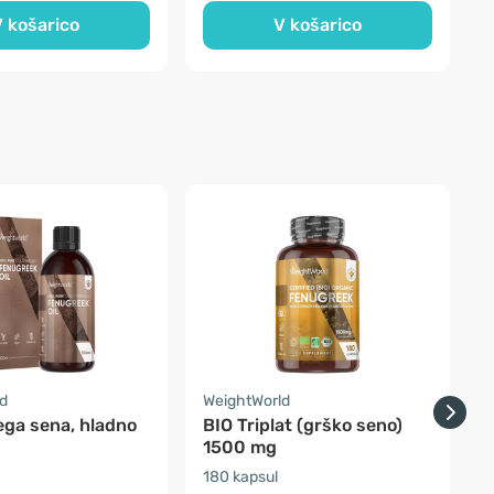
 košarico
V košarico
d
WeightWorld
O
ega sena, hladno
BIO Triplat (grško seno)
B
1500 mg
180 kapsul
2