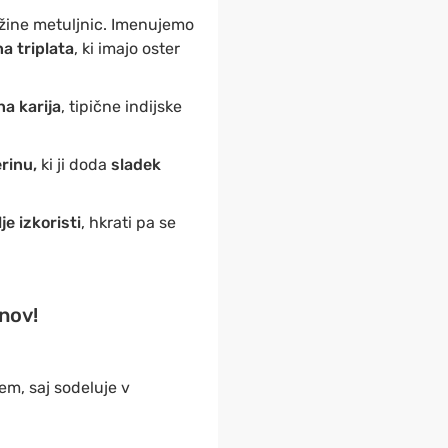
užine metuljnic. Imenujemo
a triplata
, ki imajo oster
na karija
, tipične indijske
rinu,
ki ji doda
sladek
je izkoristi
, hkrati pa se
nov!
em, saj sodeluje v