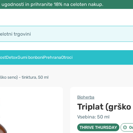
 ugodnosti in prihranite 18% na celoten nakup.
ost
Detox
Gumi bonboni
Prehrana
Otroci
rško seno) - tinktura, 50 ml
Bioherba
Triplat (grško
Vsebina: 50 ml
THRIVE THURSDAY
0