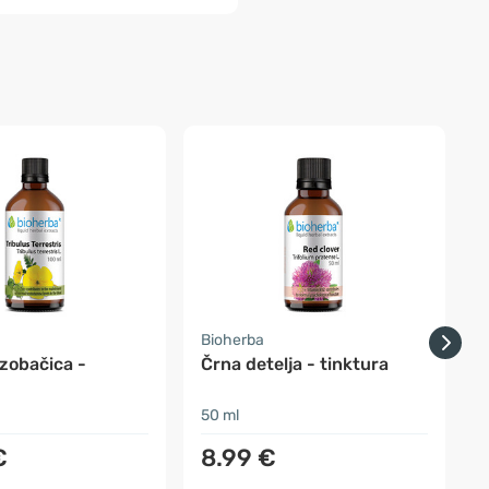
Bioherba
B
zobačica -
Črna detelja - tinktura
D
50 ml
5
€
8.99 €