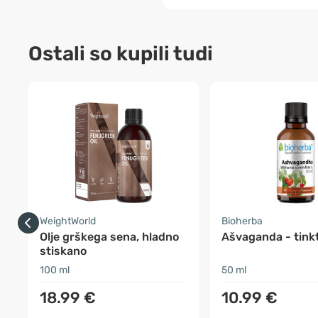
Ostali so kupili tudi
WeightWorld
Bioherba
Olje grškega sena, hladno
Ašvaganda - tink
stiskano
100 ml
50 ml
18.99 €
10.99 €