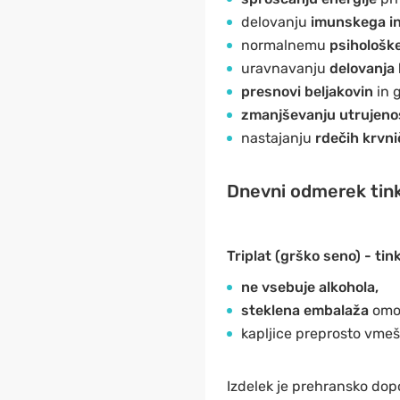
delovanju
imunskega in
normalnemu
psihološk
uravnavanju
delovanja
presnovi beljakovin
in 
zmanjševanju utrujeno
nastajanju
rdečih krvni
Dnevni odmerek tink
Triplat (grško seno) - tin
ne vsebuje alkohola,
steklena embalaža
omo
kapljice preprosto vmeša
Izdelek je prehransko dopo