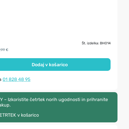
Št. izdelka: BH014
9.99 €
Dodaj v košarico
na
01 828 48 95
 Izkoristite četrtek norih ugodnosti in prihranite
akup.
ETRTEK
v košarico