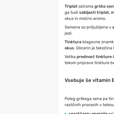
Triplat
oziroma
grško se
ga tudi
sabljasti triplat,
okus in močno aromo.
Semena so priljubljena v
a
jedi.
Tinktura
blagovne znamke
okus
. Glicerin je tekočin
Velika
prednost tinkture 
tekom priprave tinkture bo
Vsebuje še vitamin 
Poleg grškega sena pa tin
različnih procesih v telesu
sproščanju energije
pri