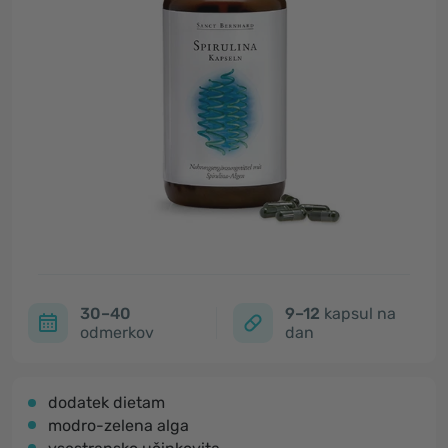
30–40
9–12
kapsul na
odmerkov
dan
dodatek dietam
modro-zelena alga