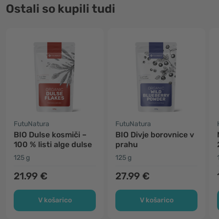
Ostali so kupili tudi
FutuNatura
FutuNatura
BIO Dulse kosmiči –
BIO Divje borovnice v
100 % listi alge dulse
prahu
125 g
125 g
21.99 €
27.99 €
V košarico
V košarico