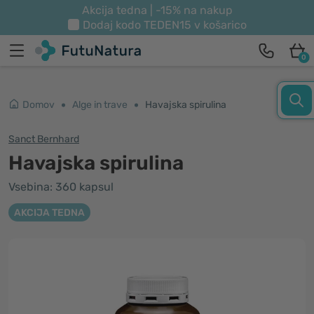
Akcija tedna | -15% na nakup
Dodaj kodo
TEDEN15
v košarico
0
Domov
Alge in trave
Havajska spirulina
Sanct Bernhard
Havajska spirulina
Vsebina: 360 kapsul
AKCIJA TEDNA