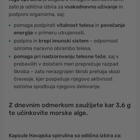
zato je odlična izbira za
vsakodnevno uživanje
in
podporo organizma, saj:
pomaga podpirati
vitalnost telesa
in
povečanje
energije
v primeru utrujenosti,
podpira in
krepi imunski sistem
– odpornost
oziroma naravno obrambo telesa,
pomaga pri nadzorovanju telesne teže
, saj v
prebavilih v določeni meri preprečuje razpad
škroba – zato nerazgrajen škrob prehaja skozi
črevesje, kjer pospešuje njegovo aktivnost
oziroma spodbuja njegovo delovanje.
Z dnevnim odmerkom zaužijete kar 3,6 g
te učinkovite morske alge.
Kapsule Havajska spirulina so odlična izbira za: