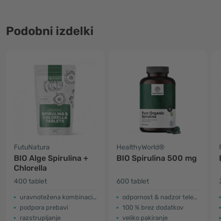
Podobni izdelki
FutuNatura
HealthyWorld®
BIO Alge Spirulina +
BIO Spirulina 500 mg
Chlorella
400 tablet
600 tablet
uravnotežena kombinacija
odpornost & nadzor telesne teže
podpora prebavi
100 % brez dodatkov
razstrupljanje
veliko pakiranje