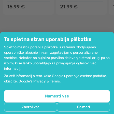
15.99 €
21.99 €
Ta spletna stran uporablja piškotke
Podjetje
Spletno mesto uporablja piškotke, s katerimi izboljšujemo
Informacije
uporabniško izkušnjo in vam zagotavljamo personalizirane
Pridružite se nam
vsebine. Nekateri so nujni za pravilno delovanje strani, drugi pa so
Pomoč in naročila
izbirni, ki se lahko uporabljajo za prilagajanje oglasov.
Več
informacij
.
Za več informacij o tem, kako Google uporablja osebne podatke,
Možnost kartičnega plačevanja. Zagotovljena zaščita osebnih podatkov
obiščite:
Google’s Privacy & Terms
.
preko SSL-kodiranja.
Copyright © 2012 - 2026   |   Be Healthy Group d.o.o.
Zemljevid strani
Uporaba piškotkov
Nastavitve piškotkov
Namesti vse
Zavrni vse
Po meri