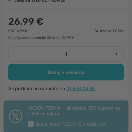
vsestransko učinkovita
26.99 €
0.90 €/dan
Št. izdelka: SB369
Najnižja cena v zadnjih 30 dneh: 26.99 €
-
+
Dodaj v košarico
Ali pokličite in naročite na
01 828 48 95
AKCIJA TEDNA - Izkoristite 15% popust na
celoten nakup.
Dodaj kodo
TEDEN15
v košarico