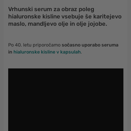
Vrhunski serum za obraz poleg
hialuronske kisline
vsebuje še
karitejevo
maslo
,
mandljevo olje
in
olje jojobe
.
Po 40. letu priporočamo
sočasno uporabo seruma
in
hialuronske kisline v kapsulah
.