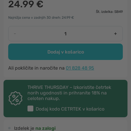
24.99 €
Št. izdelka: SB49
Najnižja cena v zadnjih 30 dneh: 24.99 €
-
+
Dodaj v košarico
Ali pokličite in naročite na
01 828 48 95
THRIVE THURSDAY – Izkoristite četrtek
norih ugodnosti in prihranite 18% na
celoten nakup.
Dodaj kodo
CETRTEK
v košarico
Izdelek je
na zalogi