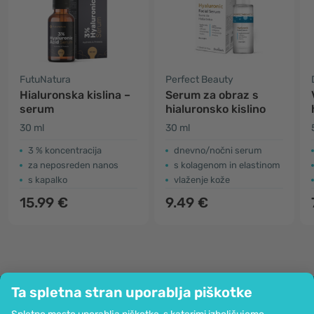
FutuNatura
Perfect Beauty
Hialuronska kislina –
Serum za obraz s
serum
hialuronsko kislino
30 ml
30 ml
3 % koncentracija
dnevno/nočni serum
za neposreden nanos
s kolagenom in elastinom
s kapalko
vlaženje kože
15.99 €
9.49 €
Ta spletna stran uporablja piškotke
Podjetje