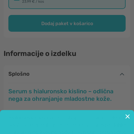
23.99 € / kos
Dodaj paket v košarico
Informacije o izdelku
Splošno
Serum s hialuronsko kislino – odlična
nega za ohranjanje mladostne kože.
Hialuronska kislina
se nahaja v številnih telesnih
tkivih. V kozmetiki je zelo cenjena, saj
nase lahko
veže izjemno količino vode
in
stimulira proizvodnjo