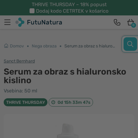
THRIVE THURSDAY – 18% popust
Dodaj kodo
CETRTEK
v košarico
0
Domov
Nega obraza
Serum za obraz s hialuronsko kislino
Sanct Bernhard
Serum za obraz s hialuronsko
kislino
Vsebina: 50 ml
THRIVE THURSDAY
0d 15h 33m 47s