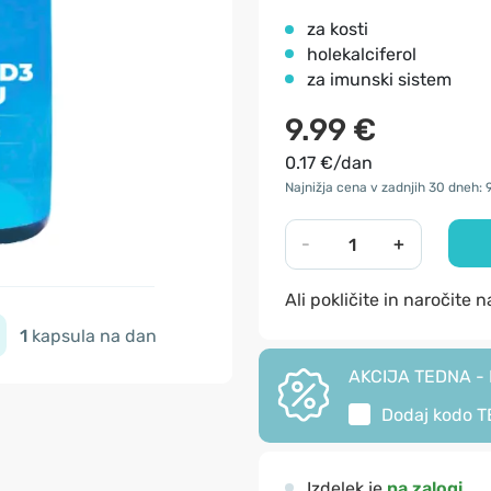
za kosti
holekalciferol
za imunski sistem
9.99 €
0.17 €/dan
Najnižja cena v zadnjih 30 dneh: 
-
+
Ali pokličite in naročite 
1
kapsula na dan
AKCIJA TEDNA - I
Dodaj kodo
T
Izdelek je
na zalogi