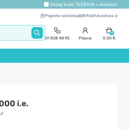
Dodaj kodo
TEDEN15
v košarico
Pogosta vprašanja
info@futunatura.si
0
01 828 48 95
Prijava
0.00 €
000 i.e.
ul