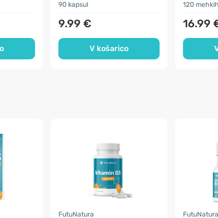
90 kapsul
120 mehkih
9.99 €
16.99 
o
V košarico
V
FutuNatura
FutuNatur