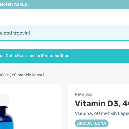
eloten nakup.
ost
Detox
Gumi bonboni
Prehrana
Otroci
0 i.e., 60 mehkih kapsul
NewFood
Vitamin D3, 4
Vsebina: 60 mehkih kaps
AKCIJA TEDNA