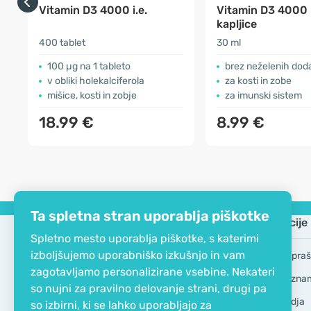
Vitamin D3 4000 i.e.
Vitamin D3 4000 i
kapljice
400 tablet
30 ml
100 µg na 1 tableto
brez neželenih dod
v obliki holekalciferola
za kosti in zobe
mišice, kosti in zobje
za imunski sistem
18.99 €
8.99 €
Ta spletna stran uporablja piškotke
Podjetje
Informacije
Spletno mesto uporablja piškotke, s katerimi
izboljšujemo uporabniško izkušnjo in vam
EKO certifikat
Pogosta vpraš
zagotavljamo personalizirane vsebine. Nekateri
Kontakt
Blagovne zna
so nujni za pravilno delovanje strani, drugi pa
O podjetju
GDPR Orodja
so izbirni, ki se lahko uporabljajo za