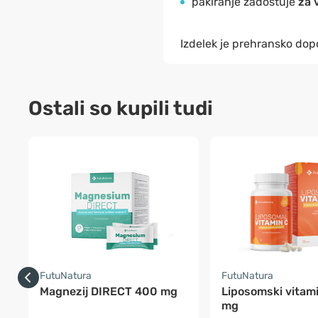
pakiranje zadostuje
za 
Izdelek je prehransko dopo
Ostali so kupili tudi
FutuNatura
FutuNatura
Magnezij DIRECT 400 mg
Liposomski vitam
mg