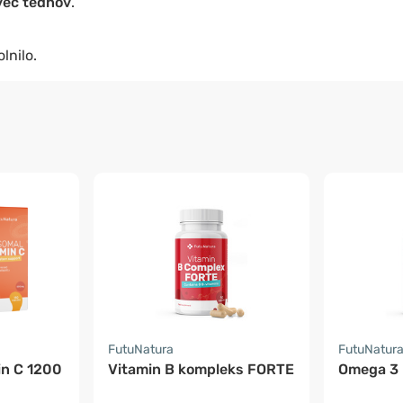
več tednov
.
lnilo.
FutuNatura
FutuNatur
in C 1200
Vitamin B kompleks FORTE
Omega 3 