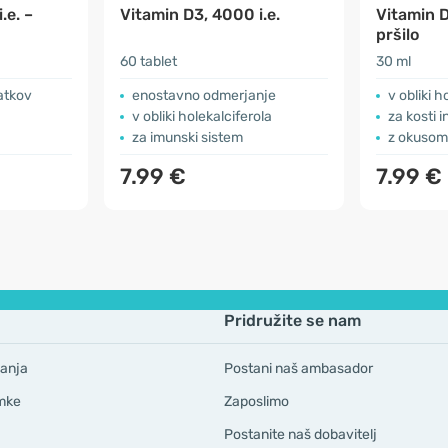
.e. –
Vitamin D3, 4000 i.e.
Vitamin D
pršilo
60 tablet
30 ml
atkov
enostavno odmerjanje
v obliki h
v obliki holekalciferola
za kosti i
za imunski sistem
z okusom
7.99 €
7.99 €
Pridružite se nam
anja
Postani naš ambasador
mke
Zaposlimo
Postanite naš dobavitelj