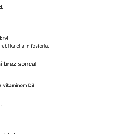
i
,
,
 krvi
,
bi kalcija in fosforja.
i brez sonca!
z vitaminom D3
:
m,