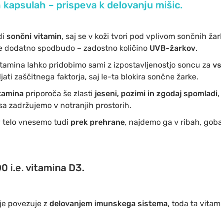
 kapsulah – prispeva k delovanju mišic.
di
sončni vitamin
, saj se v koži tvori pod vplivom sončnih žar
je dodatno spodbudo – zadostno količino
UVB-žarkov
.
amina lahko pridobimo sami z izpostavljenostjo soncu za
vs
ti zaščitnega faktorja, saj le-ta blokira sončne žarke.
tamina
priporoča še zlasti
jeseni, pozimi in zgodaj spomladi
,
a zadržujemo v notranjih prostorih.
v telo vnesemo tudi
prek prehrane
, najdemo ga v ribah, gobah
0 i.e. vitamina D3.
je povezuje z
delovanjem imunskega sistema
, toda ta vitam