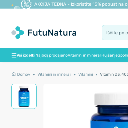
AKCIJA TEDNA - Izkoristite 15% popust na c
Vsi izdelki
Najbolj prodajano
Vitamini in minerali
Hujšanje
Spoln
Domov
Vitamini in minerali
Vitamini
Vitamin D3, 400