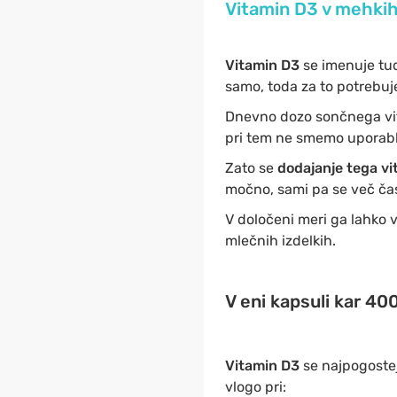
Vitamin D3 v mehkih
Vitamin D3
se imenuje tu
samo, toda za to potrebu
Dnevno dozo sončnega vit
pri tem ne smemo uporablja
Zato se
dodajanje tega vi
močno, sami pa se več čas
V določeni meri ga lahko 
mlečnih izdelkih.
V eni kapsuli kar 400
Vitamin D3
se najpogoste
vlogo pri: