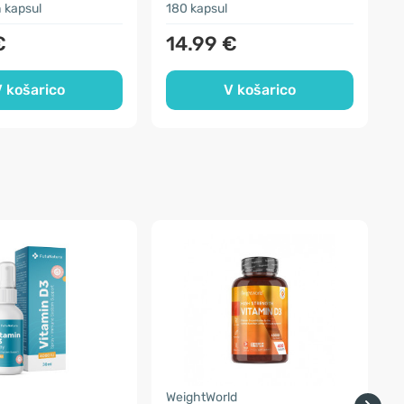
 kapsul
180 kapsul
1
€
14.99 €
 košarico
V košarico
a
WeightWorld
F