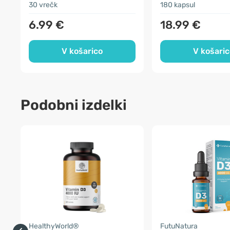
30 vrečk
180 kapsul
6.99 €
18.99 €
V košarico
V košaric
Podobni izdelki
HealthyWorld®
FutuNatura