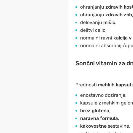
ohranjanju
zdravih kost
ohranjanju
zdravih zob
delovanju
mišic
,
delitvi celic,
normalni ravni
kalcija v
normalni absorpciji/upora
Sončni vitamin za dn
Prednosti
mehkih kapsul 
enostavno doziranje,
kapsule z mehkim gelo
brez glutena
,
naravna formula
,
kakovostne
sestavine,