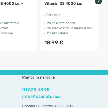
3 4000 i.e. –
Vitamin D3 4000 i.e.
3
400 tablet
s
olekalciferola
za celo leto"sonca"
n zobe
za zdrave kosti in imunski sistem
 breskve
holekalciferol
18.99 €
Pomoč in naročila
01 828 48 95
info@futunatura.si
Ponedeljek - četrtek: 8.00 - 16.00