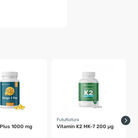
a
FutuNatura
H
Plus 1000 mg
Vitamin K2 MK-7 200 µg
M