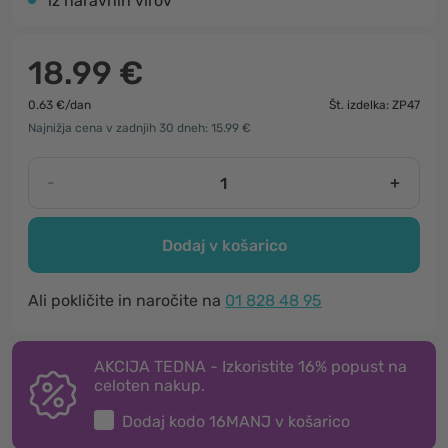
iz naravnih virov
18.99 €
0.63 €/dan
Št. izdelka: ZP47
Najnižja cena v zadnjih 30 dneh: 15.99 €
-
+
Dodaj v košarico
Ali pokličite in naročite na
01 828 48 95
AKCIJA TEDNA - Izkoristite 16% popust na
celoten nakup.
Dodaj kodo
16MANJ
v košarico