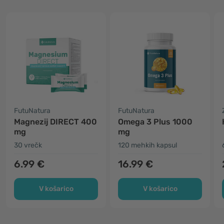
FutuNatura
FutuNatura
Magnezij DIRECT 400
Omega 3 Plus 1000
mg
mg
30 vrečk
120 mehkih kapsul
6.99 €
16.99 €
V košarico
V košarico