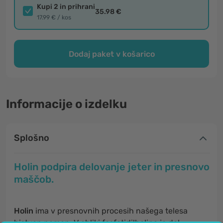
Kupi 2 in prihrani
35.98 €
17.99 € / kos
Dodaj paket v košarico
Informacije o izdelku
Splošno
Holin podpira delovanje jeter in presnovo
maščob.
Holin
ima v presnovnih procesih našega telesa
bistven pomen. V obliki fosfatidilholina je del