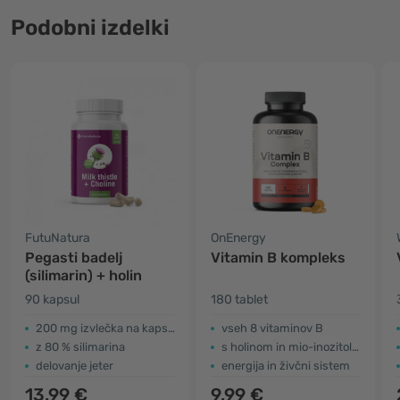
Podobni izdelki
FutuNatura
OnEnergy
Pegasti badelj
Vitamin B kompleks
(silimarin) + holin
90 kapsul
180 tablet
200 mg izvlečka na kapsulo
vseh 8 vitaminov B
z 80 % silimarina
s holinom in mio-inozitolom
delovanje jeter
energija in živčni sistem
13.99 €
9.99 €