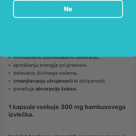
Poleg bambusa pa kapsule vsebujejo še
vitamin C
, ki
Ne
je en izmed najpomembnejših vitaminov, saj
sodeluje v različnih procesih v telesu. Tako prispeva
k / ima vlogo pri:
nastajanju kolagena za normalno delovanje
hrustanca, kosti, žil, zob, dlesni in kože
,
delovanju
imunskega sistema
,
normalnemu psihološkemu delovanju,
sproščanju energije pri presnovi,
delovanju živčnega sistema,
zmanjševanju utrujenosti i
n izčrpanosti,
povečuje
absorpcijo železa.
1 kapsula vsebuje 300 mg bambusovega
izvlečka.