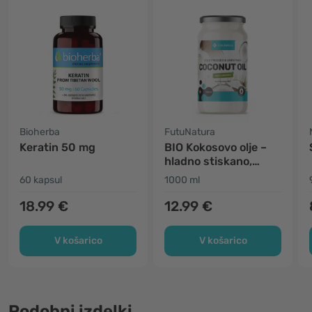
Bioherba
FutuNatura
Keratin 50 mg
BIO Kokosovo olje –
hladno stiskano,
nerafinirano
60 kapsul
1000 ml
18.99 €
12.99 €
V košarico
V košarico
Podobni izdelki