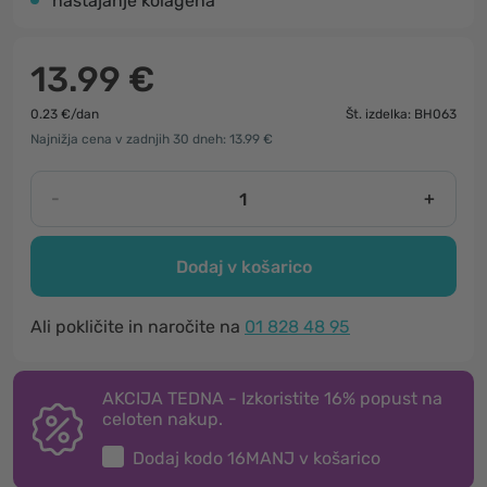
nastajanje kolagena
13.99 €
0.23 €/dan
Št. izdelka: BH063
Najnižja cena v zadnjih 30 dneh: 13.99 €
-
+
Dodaj v košarico
Ali pokličite in naročite na
01 828 48 95
AKCIJA TEDNA - Izkoristite 16% popust na
celoten nakup.
Dodaj kodo
16MANJ
v košarico