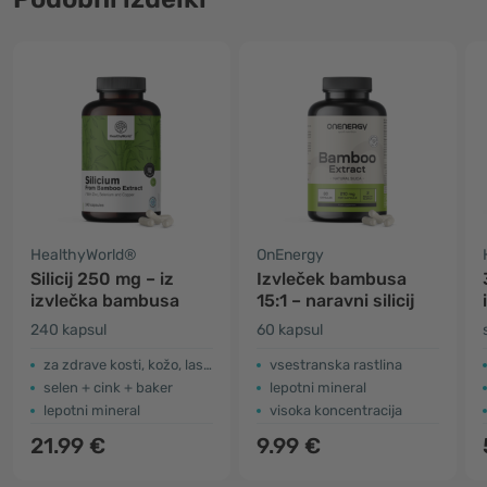
HealthyWorld®
OnEnergy
Silicij 250 mg – iz
Izvleček bambusa
izvlečka bambusa
15:1 – naravni silicij
240 kapsul
60 kapsul
za zdrave kosti, kožo, lase in nohte
vsestranska rastlina
selen + cink + baker
lepotni mineral
lepotni mineral
visoka koncentracija
21.99 €
9.99 €