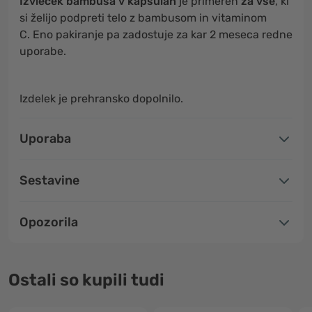
Izvleček bambusa v kapsulah
je primeren
za vse
, ki
si želijo podpreti telo z bambusom in vitaminom
C. Eno pakiranje pa zadostuje za kar 2 meseca redne
uporabe.
Izdelek je prehransko dopolnilo.
Uporaba
Sestavine
Opozorila
Ostali so kupili tudi