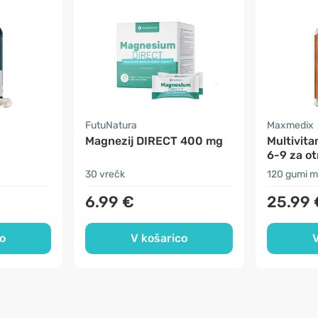
FutuNatura
Maxmedix
Magnezij DIRECT 400 mg
Multivita
6-9 za ot
30 vrečk
120 gumi 
6.99 €
25.99 
o
V košarico
V