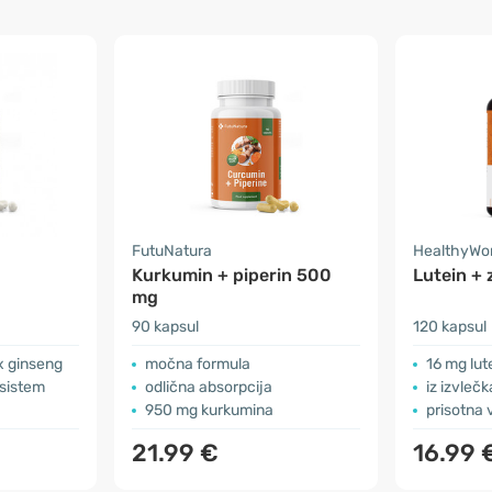
FutuNatura
HealthyWo
Kurkumin + piperin 500
Lutein + 
mg
90 kapsul
120 kapsul
ax ginseng
močna formula
16 mg lut
 sistem
odlična absorpcija
iz izvle
950 mg kurkumina
prisotna 
21.99 €
16.99 