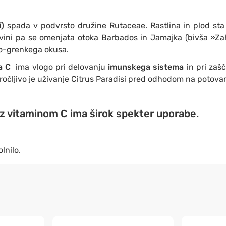
)
spada v podvrsto družine Rutaceae. Rastlina in plod sta 
ovini pa se omenjata otoka Barbados in Jamajka (bivša »Zah
pko-grenkega okusa.
a C
ima vlogo pri delovanju
imunskega sistema
in pri zašč
ročljivo je uživanje Citrus Paradisi pred odhodom na potovan
 z vitaminom C ima širok spekter uporabe.
lnilo.