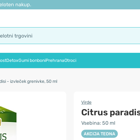
eloten nakup.
ost
Detox
Gumi bonboni
Prehrana
Otroci
disi - izvleček grenivke, 50 ml
Virde
Citrus paradis
Vsebina: 50 ml
AKCIJA TEDNA