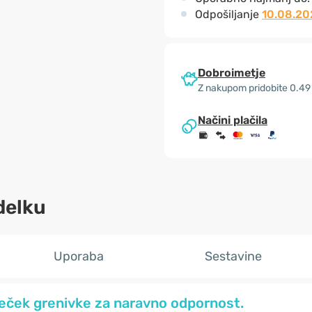
Odpošiljanje
10.08.20
Dobroimetje
Z nakupom pridobite 0.49
Načini plačila
delku
Uporaba
Sestavine
vleček grenivke za naravno odpornost.