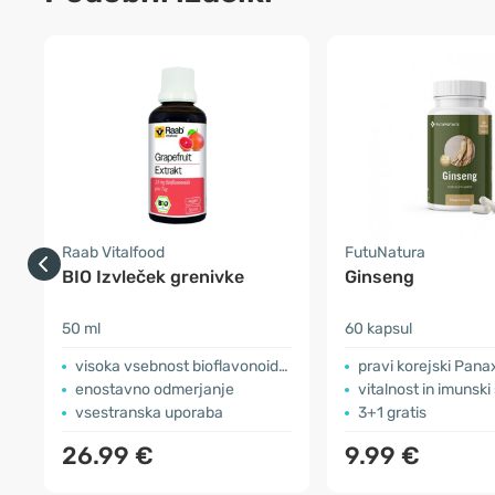
Raab Vitalfood
FutuNatura
BIO Izvleček grenivke
Ginseng
50 ml
60 kapsul
visoka vsebnost bioflavonoidov
​pravi korejski Pan
enostavno odmerjanje
vitalnost in imunski
vsestranska uporaba
3+1 gratis
26.99 €
9.99 €