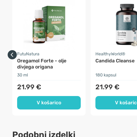
FutuNatura
HealthyWorld®
Oregamol Forte - olje
Candida Cleanse
divjega origana
30 ml
180 kapsul
21.99 €
21.99 €
V košarico
V košaric
Podobni izdelki