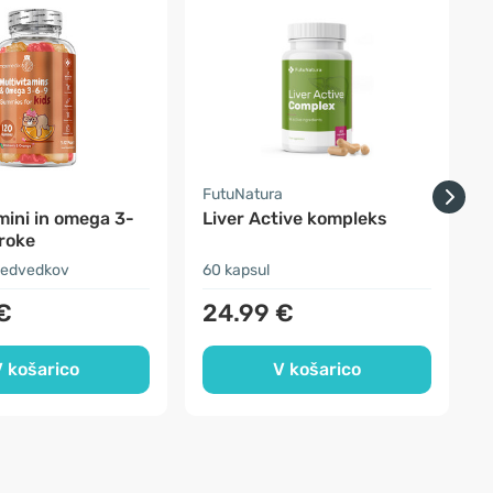
FutuNatura
F
mini in omega 3-
Liver Active kompleks
B
roke
medvedkov
60 kapsul
2
€
24.99 €
 košarico
V košarico