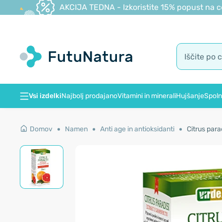
AKCIJA TEDNA - Izkoristite 15% popust na c
Vsi izdelki
Najbolj prodajano
Vitamini in minerali
Hujšanje
Spoln
Domov
Namen
Anti age in antioksidanti
Citrus para