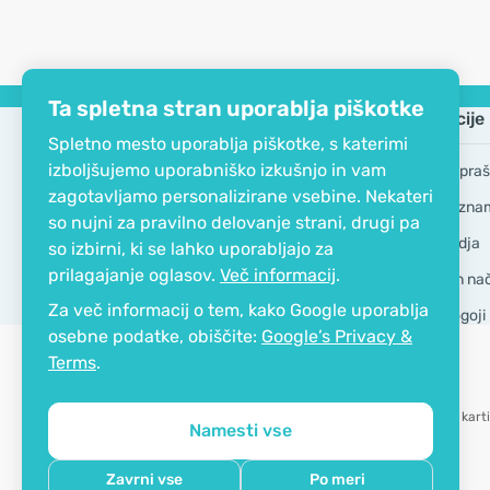
Ta spletna stran uporablja piškotke
Podjetje
Informacije
Spletno mesto uporablja piškotke, s katerimi
izboljšujemo uporabniško izkušnjo in vam
EKO certifikat
Pogosta vpraš
zagotavljamo personalizirane vsebine. Nekateri
Kontakt
Blagovne zna
so nujni za pravilno delovanje strani, drugi pa
O podjetju
GDPR Orodja
so izbirni, ki se lahko uporabljajo za
prilagajanje oglasov.
Več informacij
.
Dostava in nači
Za več informacij o tem, kako Google uporablja
Splošni pogoji
osebne podatke, obiščite:
Google’s Privacy &
Terms
.
Možnost karti
Namesti vse
Copyright © 2012 - 2026   |   Be Healthy Group d.o.o.
Zavrni vse
Po meri