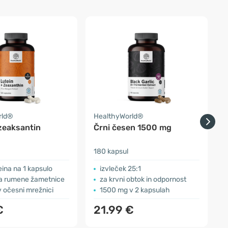
rld®
HealthyWorld®
H
zeaksantin
Črni česen 1500 mg
180 kapsul
1
eina na 1 kapsulo
izvleček 25:1
čka rumene žametnice
za krvni obtok in odpornost
v očesni mrežnici
1500 mg v 2 kapsulah
€
21.99 €