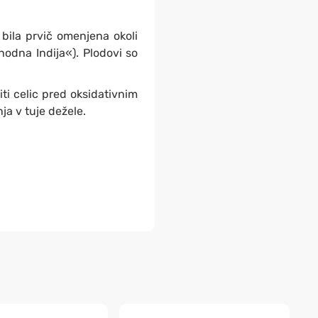
bila prvič omenjena okoli
odna Indija«). Plodovi so
iti celic pred oksidativnim
ja v tuje dežele.