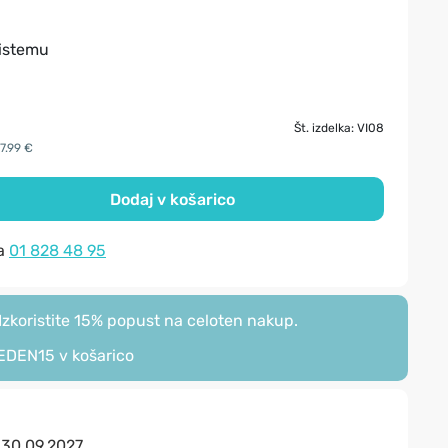
istemu
Št. izdelka: VI08
7.99 €
Dodaj v košarico
na
01 828 48 95
zkoristite 15% popust na celoten nakup.
EDEN15
v košarico
:
30.09.2027