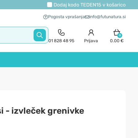
Dodaj kodo
TEDEN15
v košarico
Pogosta vprašanja
info@futunatura.si
0
01 828 48 95
Prijava
0.00 €
i - izvleček grenivke