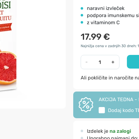
naravni izvleček
​podpora imunskemu s
z vitaminom C
17.99 €
Najnižja cena v zadnjih 30 dneh: 1
-
+
Ali pokličite in naročite 
AKCIJA TEDNA - I
Dodaj kodo
T
Izdelek je
na zalogi
Uporabno najmanj do