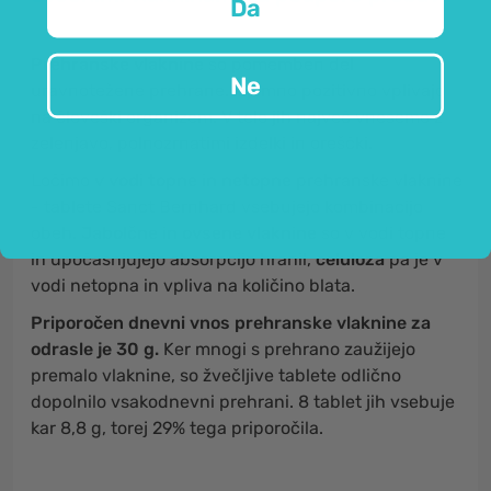
Da
Prehranske vlaknine
so pomemben del
Ne
uravnotežene prehrane. Izjemno pozitivno vplivajo
na človeški organizem. V telo jih največ vnesemo z
zelenjavo, polnozrnatimi izdelki in oreščki.
Ločimo
v vodi topne in netopne
prehranske vlaknine
- tablete Sanct Bernhard vsebujejo kombinacijo
obeh.
Jabolčne in ovsene vlaknine
so v vodi topne
in upočasnjujejo absorpcijo hranil,
celuloza
pa je v
vodi netopna in vpliva na količino blata.
Priporočen dnevni vnos prehranske vlaknine za
odrasle je 30 g.
Ker mnogi s prehrano zaužijejo
premalo vlaknine, so žvečljive tablete odlično
dopolnilo vsakodnevni prehrani. 8 tablet jih vsebuje
kar 8,8 g, torej 29% tega priporočila.