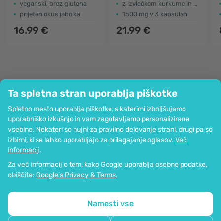
veganski, brez glutena
z izvlečkom kurkume in kajenskega popra
prijeten okus jabolka
1500 mg v 3 kapsulah
16.99 €
21.99 €
Ta spletna stran uporablja piškotke
Podjetje
Spletno mesto uporablja piškotke, s katerimi izboljšujemo
Informacije
uporabniško izkušnjo in vam zagotavljamo personalizirane
Pridružite se nam
vsebine. Nekateri so nujni za pravilno delovanje strani, drugi pa so
Pomoč in naročila
izbirni, ki se lahko uporabljajo za prilagajanje oglasov.
Več
informacij
.
Za več informacij o tem, kako Google uporablja osebne podatke,
Možnost kartičnega plačevanja. Zagotovljena zaščita osebnih podatkov
obiščite:
Google’s Privacy & Terms
.
preko SSL-kodiranja.
Copyright © 2012 - 2026   |   Be Healthy Group d.o.o.
Zemljevid strani
Uporaba piškotkov
Nastavitve piškotkov
Namesti vse