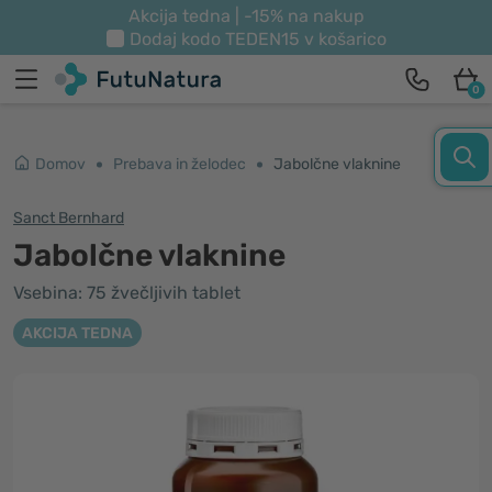
Akcija tedna | -15% na nakup
Dodaj kodo
TEDEN15
v košarico
0
Domov
Prebava in želodec
Jabolčne vlaknine
Sanct Bernhard
Jabolčne vlaknine
Vsebina: 75 žvečljivih tablet
AKCIJA TEDNA