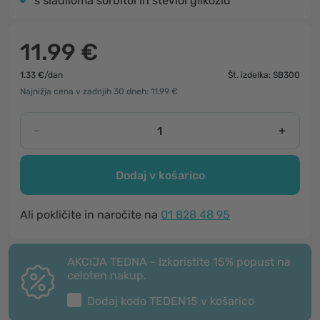
s sladiloma sorbitol in steviol glikozid
11.99 €
1.33 €/dan
Št. izdelka: SB300
Najnižja cena v zadnjih 30 dneh: 11.99 €
-
+
Dodaj v košarico
Ali pokličite in naročite na
01 828 48 95
AKCIJA TEDNA - Izkoristite 15% popust na
celoten nakup.
Dodaj kodo
TEDEN15
v košarico