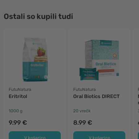
Ostali so kupili tudi
FutuNatura
FutuNatura
Eritritol
Oral Biotics DIRECT
1000 g
20 vrečk
9.99 €
8.99 €
V košarico
V košarico