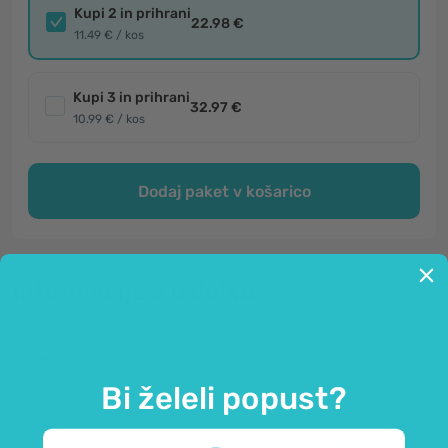
Kupi 2 in prihrani
22.98 €
11.49 € / kos
Kupi 3 in prihrani
32.97 €
10.99 € / kos
Dodaj paket v košarico
Informacije o izdelku
Splošno
Bi želeli popust?
Jabolčne vlaknine v kombinaciji z
ovsenimi vlakninami za podporo prebavi.