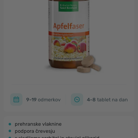
9-19
odmerkov
4-8
tablet na dan
prehranske vlaknine
podpora črevesju