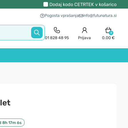
Dodaj kodo
CETRTEK
v košarico
Pogosta vprašanja
info@futunatura.si
0
01 828 48 95
Prijava
0.00 €
let
d 8h 17m 5s