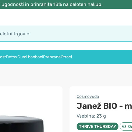
 ugodnosti in prihranite 18% na celoten nakup.
ost
Detox
Gumi bonboni
Prehrana
Otroci
Cosmoveda
Janež BIO - m
Vsebina: 23 g
THRIVE THURSDAY
0