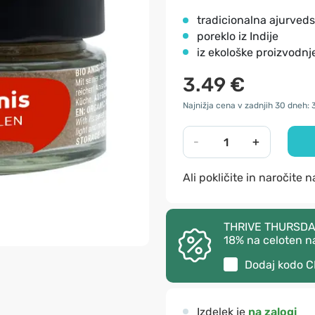
tradicionalna ajurved
poreklo iz Indije
iz ekološke proizvodnj
3.49 €
Najnižja cena v zadnjih 30 dneh: 
-
+
Ali pokličite in naročite 
THRIVE THURSDAY –
18% na celoten n
Dodaj kodo
C
Izdelek je
na zalogi