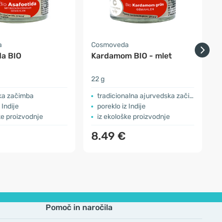
a
Cosmoveda
da BIO
Kardamom BIO - mlet
K
22 g
1
ka začimba
tradicionalna ajurvedska začimba
 Indije
poreklo iz Indije
ke proizvodnje
iz ekološke proizvodnje
8.49 €
Pomoč in naročila