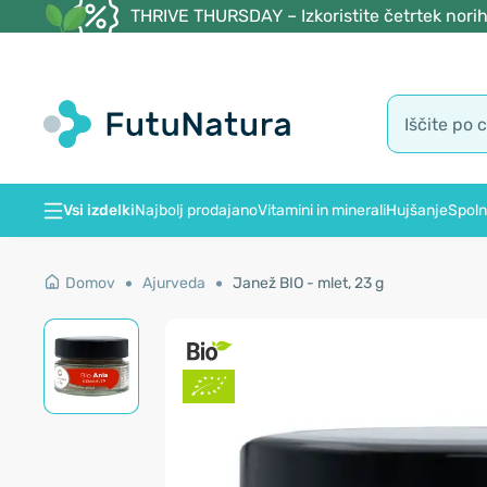
THRIVE THURSDAY – Izkoristite četrtek norih
Vsi izdelki
Najbolj prodajano
Vitamini in minerali
Hujšanje
Spoln
Domov
Ajurveda
Janež BIO - mlet, 23 g