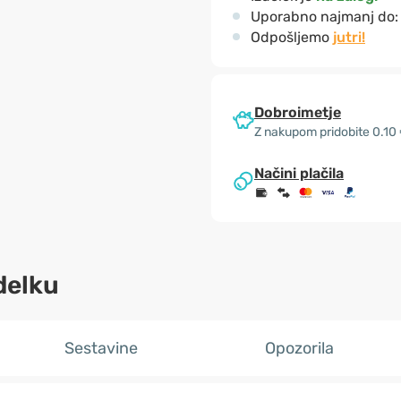
Uporabno najmanj do
Odpošljemo
jutri!
Dobroimetje
Z nakupom pridobite 0.10
Načini plačila
delku
Sestavine
Opozorila