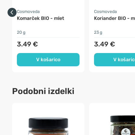
Cosmoveda
Cosmoveda
Komarček BIO - mlet
Koriander BIO - m
20 g
23 g
3.49 €
3.49 €
V košarico
V košaric
Podobni izdelki