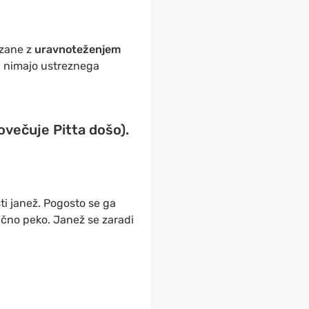
ezane z
uravnoteženjem
 ki nimajo ustreznega
povečuje Pitta došo).
i janež. Pogosto se ga
ično peko. Janež se zaradi