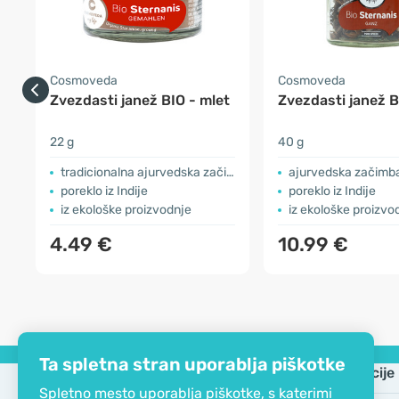
Cosmoveda
Cosmoveda
Zvezdasti janež BIO - mlet
Zvezdasti janež B
22 g
40 g
tradicionalna ajurvedska začimba
ajurvedska začimb
poreklo iz Indije
poreklo iz Indije
iz ekološke proizvodnje
iz ekološke proizvo
4.49 €
10.99 €
Ta spletna stran uporablja piškotke
Podjetje
Informacije
Spletno mesto uporablja piškotke, s katerimi