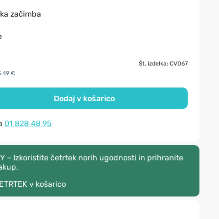
ska začimba
e
Št. izdelka: CV067
3.49 €
Dodaj v košarico
na
01 828 48 95
 Izkoristite četrtek norih ugodnosti in prihranite
akup.
ETRTEK
v košarico