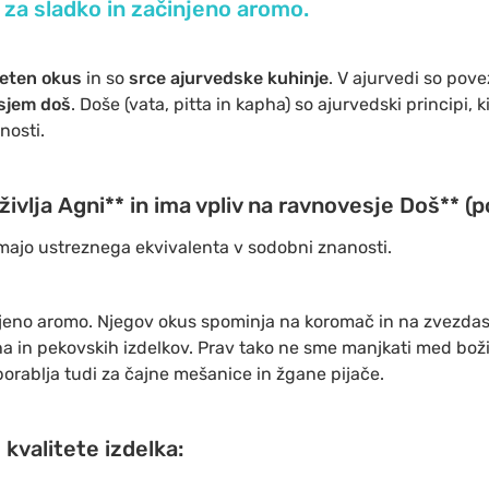
za sladko in začinjeno aromo.
jeten okus
in so
srce ajurvedske kuhinje
. V ajurvedi so pov
sjem doš
. Doše (vata, pitta in kapha) so ajurvedski principi,
nosti.
življa Agni** in ima vpliv na ravnovesje Doš** (
imajo ustreznega ekvivalenta v sodobni znanosti.
jeno aromo. Njegov okus spominja na koromač in na zvezdast
ha in pekovskih izdelkov. Prav tako ne sme manjkati med bož
rablja tudi za čajne mešanice in žgane pijače.
kvalitete izdelka: