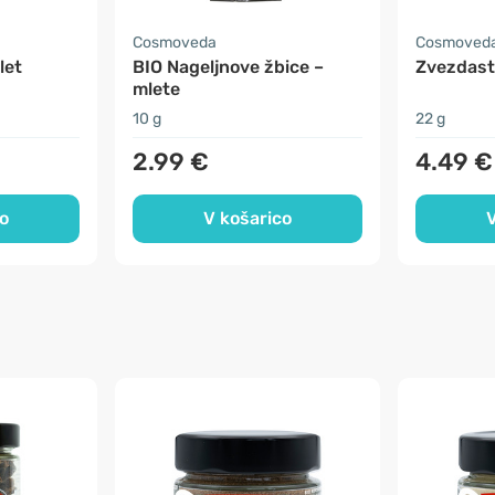
Cosmoveda
Cosmoved
let
BIO Nageljnove žbice –
Zvezdasti
mlete
10 g
22 g
2.99 €
4.49 €
o
V košarico
V