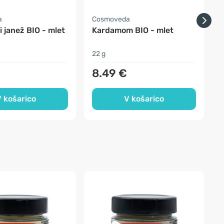
a
Cosmoveda
 janež BIO - mlet
Kardamom BIO - mlet
22 g
0
8.49 €
 košarico
V košarico