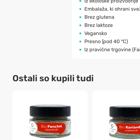
Iz ekološke proizvodnje
Embalaža, ki ohrani sv
Brez glutena
Brez laktoze
Vegansko
Presno (pod 40 °C)
Iz pravične trgovine (Fa
Ostali so kupili tudi