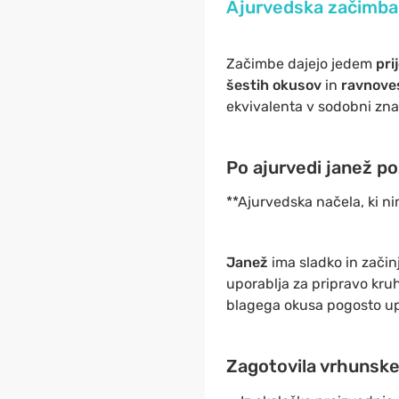
Ajurvedska začimba 
Začimbe dajejo jedem
pri
šestih okusov
in
ravnove
ekvivalenta v sodobni zna
Po ajurvedi janež po
**Ajurvedska načela, ki n
Janež
ima sladko in začin
uporablja za pripravo kru
blagega okusa pogosto upo
Zagotovila vrhunske 