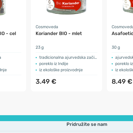
Cosmoveda
Cosmoved
IO - cel
Koriander BIO - mlet
Asafoeti
23 g
30 g
a
tradicionalna ajurvedska začimba
ajurveds
poreklo iz Indije
poreklo iz
dnje
iz ekološke proizvodnje
iz ekološ
3.49 €
8.49 €
Pridružite se nam