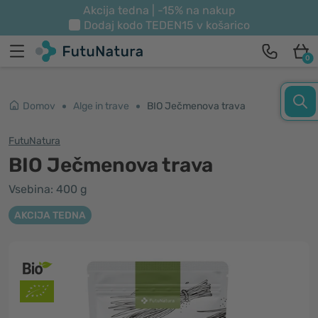
Akcija tedna | -15% na nakup
Dodaj kodo
TEDEN15
v košarico
0
Domov
Alge in trave
BIO Ječmenova trava
FutuNatura
BIO Ječmenova trava
Vsebina: 400 g
AKCIJA TEDNA