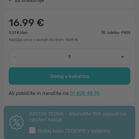
za smoothije
16.99 €
0.21 €/dan
Št. izdelka: FN05
Najnižja cena v zadnjih 30 dneh: 16.99 €
-
+
Dodaj v košarico
Ali pokličite in naročite na
01 828 48 95
AKCIJA TEDNA - Izkoristite 15% popust na
celoten nakup.
Dodaj kodo
TEDEN15
v košarico