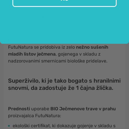
Je idealno "zeleno" super živilo, ki se ga lahko uživa
celo življenje ali pa se naredi nekaj mesečno kuro za
podporo telesu. Že desetletja predstavlja
pomemben del prehrane.
BIO Ječmenova trava v prahu
blagovne znamke
FutuNatura se pridobiva iz zelo
nežno sušenih
mladih listov ječmena
, gojenega v skladu z
nadzorovanimi smernicami biološke pridelave.
Superživilo, ki je tako bogato s hranilnimi
snovmi, da zadostuje že 1 čajna žlička.
Prednosti
uporabe
BIO Ječmenove trave v prahu
proizvajalca FutuNatura:
ekološki certifikat, ki dokazuje gojenje v skladu s