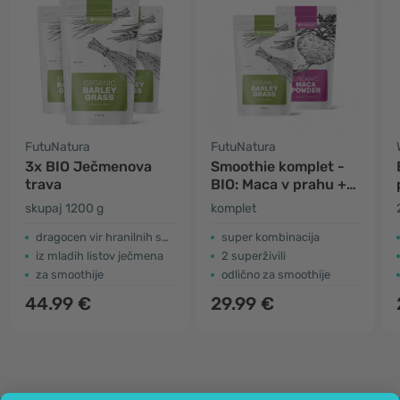
FutuNatura
FutuNatura
3x BIO Ječmenova
Smoothie komplet -
trava
BIO: Maca v prahu +
Ječmenova trava v
skupaj 1200 g
komplet
prahu
dragocen vir hranilnih snovi
super kombinacija
iz mladih listov ječmena
2 superživili
za smoothije
odlično za smoothije
44.99 €
29.99 €