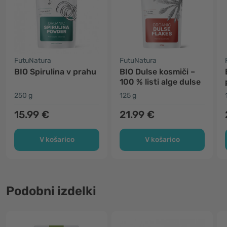
FutuNatura
FutuNatura
BIO Spirulina v prahu
BIO Dulse kosmiči –
100 % listi alge dulse
250 g
125 g
15.99 €
21.99 €
V košarico
V košarico
Podobni izdelki