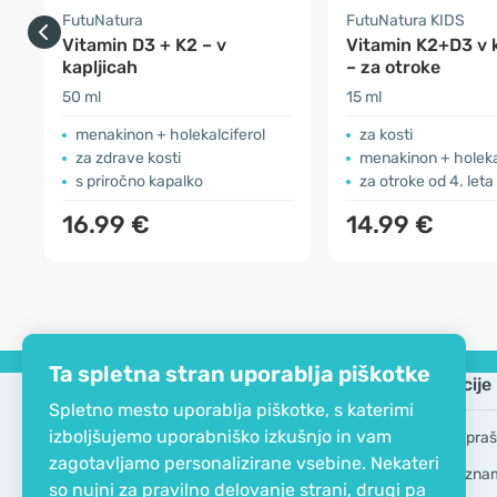
FutuNatura
FutuNatura KIDS
Vitamin D3 + K2 – v
Vitamin K2+D3 v k
kapljicah
– za otroke
50 ml
15 ml
menakinon + holekalciferol
za kosti
za zdrave kosti
menakinon + holeka
s priročno kapalko
za otroke od 4. leta st
16.99 €
14.99 €
Ta spletna stran uporablja piškotke
Podjetje
Informacije
Spletno mesto uporablja piškotke, s katerimi
izboljšujemo uporabniško izkušnjo in vam
EKO certifikat
Pogosta vpraš
zagotavljamo personalizirane vsebine. Nekateri
Kontakt
Blagovne zna
so nujni za pravilno delovanje strani, drugi pa