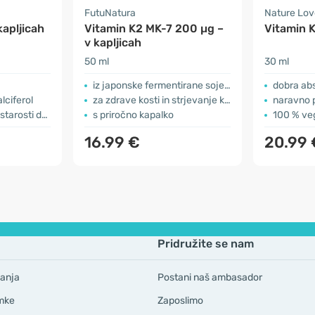
FutuNatura
Nature Lov
apljicah
Vitamin K2 MK-7 200 µg –
Vitamin K
v kapljicah
50 ml
30 ml
iz japonske fermentirane soje – natto
dobra ab
lciferol
za zdrave kosti in strjevanje krvi
naravno 
arosti dalje
s priročno kapalko
100 % ve
16.99 €
20.99 
Pridružite se nam
anja
Postani naš ambasador
mke
Zaposlimo