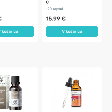
C
120 kapsul
1
€
15.99 €
 košarico
V košarico