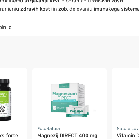
ormalnemu
strjevanju krvi
in ohranjanju
zdravih kosti.
hranjanju
zdravih kosti
in
zob
, delovanju
imunskega sistem
lnilo.
FutuNatura
Nature Lov
ks forte
Magnezij DIRECT 400 mg
Vitamin D