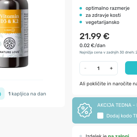
optimalno razmerje
za zdravje kosti
vegetarijansko
21.99 €
0.02 €/dan
Najnižja cena v zadnjih 30 dneh: 
-
+
Ali pokličite in naročite 
1
kapljica na dan
AKCIJA TEDNA - I
Dodaj kodo
T
Izdelek je
na zalogi