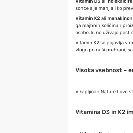
Vitamin D3
ali
holekalcife
sonce sije manj ali ko pre
Vitamin K2
ali
menakino
ga majhnih količinah proi
osebe, ki ne uživajo pestr
Vitamin K2 se pojavlja v r
vlogo pri naši prehrani, sa
Visoka vsebnost
–
en
V kapljicah Nature Love s
Vitamina D3 in K2 im