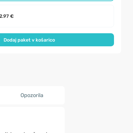
2.97 €
Dodaj paket v košarico
Opozorila