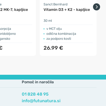
e
Sanct Bernhard
F
2 MK-7, kapljice
Vitamin D3 + K2 - kapljice
3
k
30 ml
s
sorpcija
v MCT olju
pridobljeno
odlična kombinacija
gansko
za podporo kosti
€
26.99 €
Pomoč in naročila
01 828 48 95
info@futunatura.si