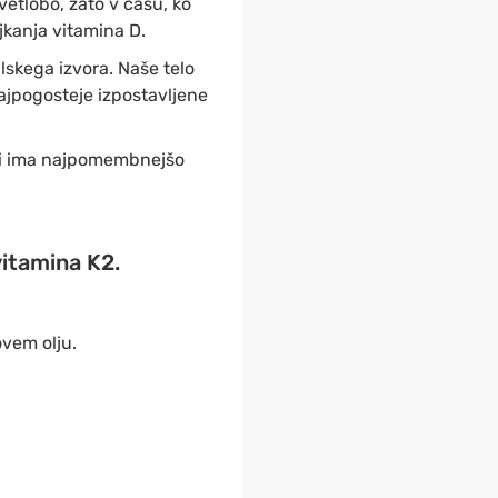
vetlobo, zato v času, ko
njkanja vitamina D.
lskega izvora. Naše telo
ajpogosteje izpostavljene
ki ima najpomembnejšo
vitamina K2.
ovem olju.