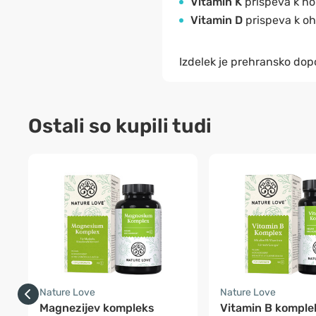
Vitamin K
prispeva k n
Vitamin D
prispeva k o
Izdelek je prehransko dopo
Ostali so kupili tudi
Nature Love
Nature Love
Magnezijev kompleks
Vitamin B komple