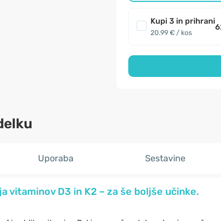
Kupi 3 in prihrani
6
20.99 € / kos
delku
Uporaba
Sestavine
 vitaminov D3 in K2 – za še boljše učinke.