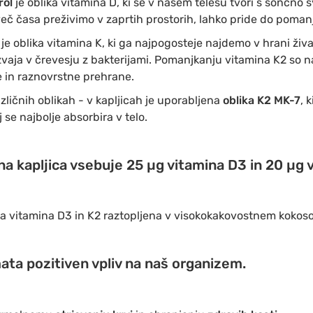
rol
je oblika vitamina D, ki se v našem telesu tvori s sončno s
več časa preživimo v zaprtih prostorih, lahko pride do poma
n
je oblika vitamina K, ki ga najpogosteje najdemo v hrani živa
zvaja v črevesju z bakterijami. Pomanjkanju vitamina K2 so n
e in raznovrstne prehrane.
azličnih oblikah - v kapljicah je uporabljena
oblika K2 MK-7
, 
j se najbolje absorbira v telo.
a kapljica vsebuje 25 µg vitamina D3 in 20 µg 
ta vitamina D3 in K2 raztopljena v visokokakovostnem kokos
ata pozitiven vpliv na naš organizem.