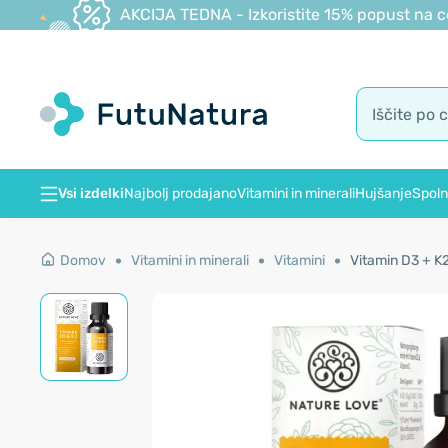
AKCIJA TEDNA - Izkoristite 15% popust na c
Vsi izdelki
Najbolj prodajano
Vitamini in minerali
Hujšanje
Spoln
Domov
Vitamini in minerali
Vitamini
Vitamin D3 + K2,