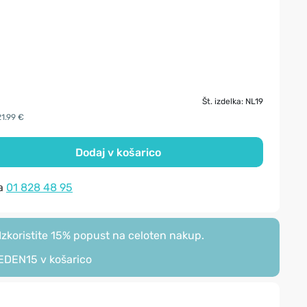
Št. izdelka: NL19
21.99 €
Dodaj v košarico
na
01 828 48 95
zkoristite 15% popust na celoten nakup.
EDEN15
v košarico