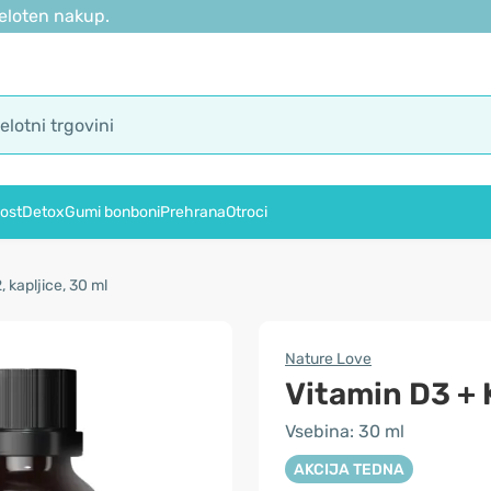
eloten nakup.
ost
Detox
Gumi bonboni
Prehrana
Otroci
 kapljice, 30 ml
Nature Love
Vitamin D3 + K
Vsebina: 30 ml
AKCIJA TEDNA