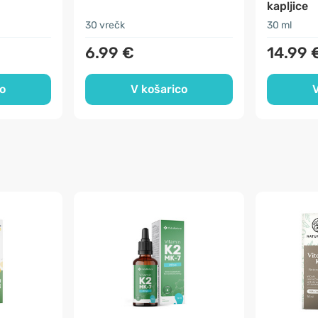
kapljice
30 vrečk
30 ml
6.99 €
14.99 
o
V košarico
V