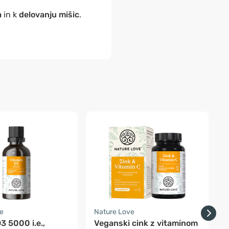
a
in k
delovanju mišic
.
e
Nature Love
H
3 5000 i.e.,
Veganski cink z vitaminom
M