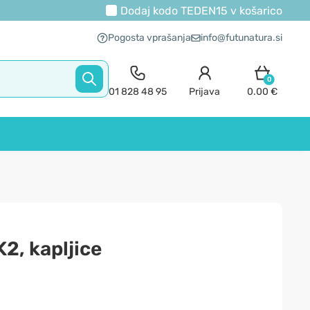
Dodaj kodo
TEDEN15
v košarico
Pogosta vprašanja
info@futunatura.si
0
01 828 48 95
Prijava
0.00 €
2, kapljice