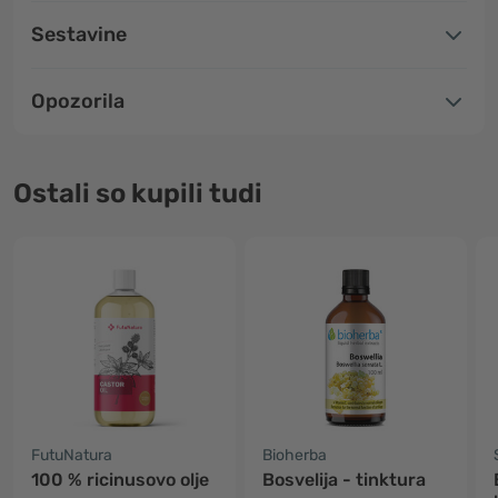
Sestavine
Opozorila
Ostali so kupili tudi
FutuNatura
Bioherba
100 % ricinusovo olje
Bosvelija - tinktura