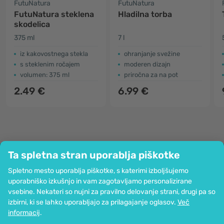
FutuNatura
FutuNatura
FutuNatura steklena
Hladilna torba
skodelica
375 ml
7 l
iz kakovostnega stekla
ohranjanje svežine
s steklenim ročajem
moderen dizajn
volumen: 375 ml
priročna za na pot
2.49 €
6.99 €
Ta spletna stran uporablja piškotke
Podjetje
Spletno mesto uporablja piškotke, s katerimi izboljšujemo
Informacije
uporabniško izkušnjo in vam zagotavljamo personalizirane
Pridružite se nam
vsebine. Nekateri so nujni za pravilno delovanje strani, drugi pa so
Pomoč in naročila
izbirni, ki se lahko uporabljajo za prilagajanje oglasov.
Več
informacij
.