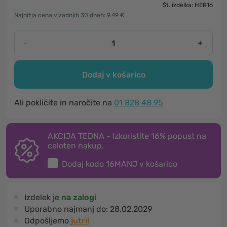
Št. izdelka: HER16
Najnižja cena v zadnjih 30 dneh: 9.49 €
-
+
Dodaj v košarico
Ali pokličite in naročite na
01 828 48 95
AKCIJA TEDNA - Izkoristite 16% popust na
celoten nakup.
Dodaj kodo
16MANJ
v košarico
Izdelek je
na zalogi
Uporabno najmanj do:
28.02.2029
Odpošljemo
jutri!