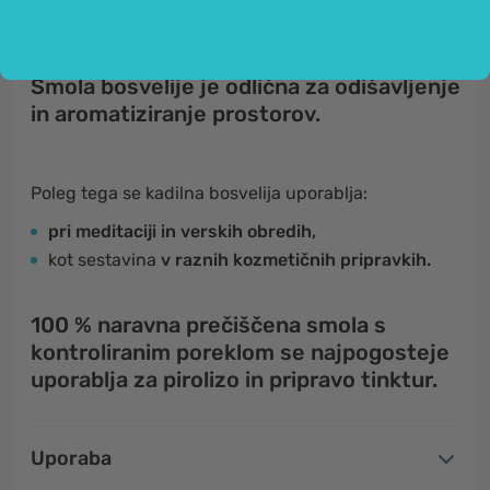
olibanum
.
Smola bosvelije je odlična za odišavljenje
in aromatiziranje prostorov.
Poleg tega se kadilna bosvelija uporablja:
pri meditaciji in verskih obredih,
kot sestavina
v raznih kozmetičnih pripravkih.
100 % naravna prečiščena smola s
kontroliranim poreklom se najpogosteje
uporablja za pirolizo in pripravo tinktur.
Uporaba