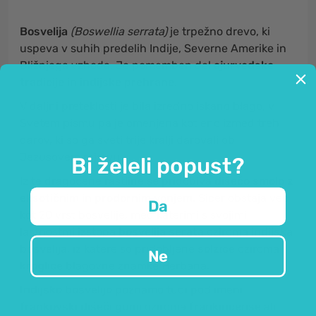
Bosvelija
(Boswellia serrata)
je trpežno drevo, ki
uspeva v suhih predelih Indije, Severne Amerike in
Bližnjega vzhoda. Je pomemben del
ajurvedske
tradicije
in
indijske prehrane
.
V daljni preteklosti je bila izredno iskano blago, v
Svetem pismu pa je omenjena kot eno izmed treh
darov, ki so ga sveti trije kralji darovali ob
Jezusovem rojstvu.
Bi želeli popust?
Iz te dragocene rastline se pridobiva
dišečo smolo z
eksotičnim in prodornim vonjem.
Sicer obstaja več
Da
kot 20 vrst bosvelije, med katerimi s svojimi
lastnostmi izstopa
bosvelija serata
oziroma
indijska
bosvelija
, iz katere so pridobljene
solzice
oziroma
Ne
kroglice
blagovne znamke Herbana.
Indijsko bosvelijo
poznamo tudi pod imeni
frankovski dišeči gumi
oziroma
frankincense
ali