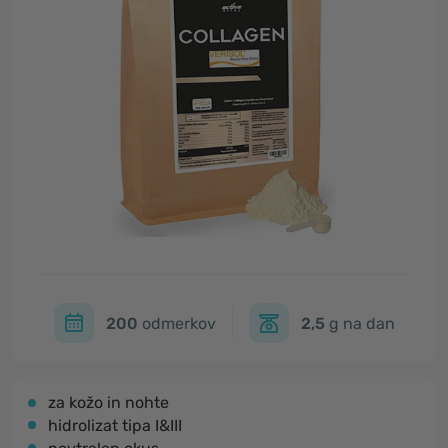
200
odmerkov
2,5
g na dan
za kožo in nohte
hidrolizat tipa I&III