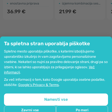
enostavna priprava
izjemna kombinacija sestavin s sladilom steviol glikozidi
36.99 €
21.99 €
Ta spletna stran uporablja piškotke
Podjetje
Spletno mesto uporablja piškotke, s katerimi izboljšujemo
Informacije
uporabniško izkušnjo in vam zagotavljamo personalizirane
Pridružite se nam
vsebine. Nekateri so nujni za pravilno delovanje strani, drugi pa so
Pomoč in naročila
izbirni, ki se lahko uporabljajo za prilagajanje oglasov.
Več
informacij
.
Za več informacij o tem, kako Google uporablja osebne podatke,
Možnost kartičnega plačevanja. Zagotovljena zaščita osebnih podatkov
obiščite:
Google’s Privacy & Terms
.
preko SSL-kodiranja.
Copyright © 2012 - 2026   |   Be Healthy Group d.o.o.
Zemljevid strani
Uporaba piškotkov
Nastavitve piškotkov
Namesti vse
Zavrni vse
Po meri