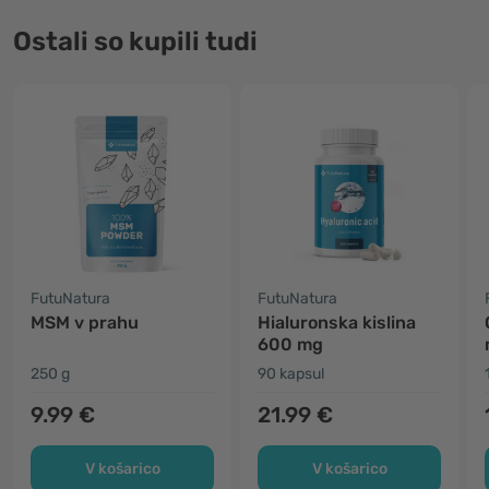
Ostali so kupili tudi
FutuNatura
FutuNatura
MSM v prahu
Hialuronska kislina
600 mg
250 g
90 kapsul
9.99 €
21.99 €
V košarico
V košarico