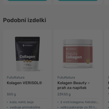
Podobni izdelki
FutuNatura
FutuNatura
Kolagen VERISOL®
Kolagen Beauty –
prah za napitek
500 g
239,50 g
koža, nohti, lasje
2 vrsti kolagena: hidrolizirani + Verisol®
vsebuje aminokisline
veliko pakiranje: za 30 napitkov