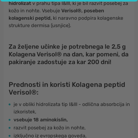
hidrolizat
v prahu tipa I&III, ki je bil razvit posebej za
kožo in nohte. Vsebuje
Verisol®, poseben
kolagenski peptid,
ki naravno podpira kolagenske
strukture dermisa (usnjice).
Za željene učinke je potrebnega le 2,5 g
Kolagena Verisol®
na dan, kar pomeni, da
pakiranje zadostuje za kar 200 dni!
Prednosti in koristi Kolagena peptid
Verisol®:
je v obliki hidrolizata tip I&III - odlična absorbcija in
izkoristek,
vsebuje 18 aminokislin,
razvit posebej za kožo in nohte,
izključno iz evropskega goveda,