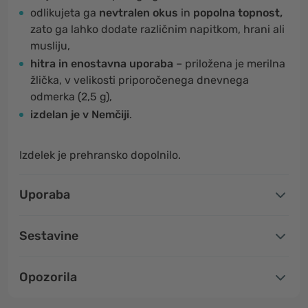
odlikujeta ga
nevtralen okus
in
popolna topnost,
zato ga lahko dodate različnim napitkom, hrani ali
musliju,
hitra in enostavna uporaba
– priložena je merilna
žlička, v velikosti priporočenega dnevnega
odmerka (2,5 g),
izdelan je v Nemčiji
.
Izdelek je prehransko dopolnilo.
Uporaba
Sestavine
Opozorila