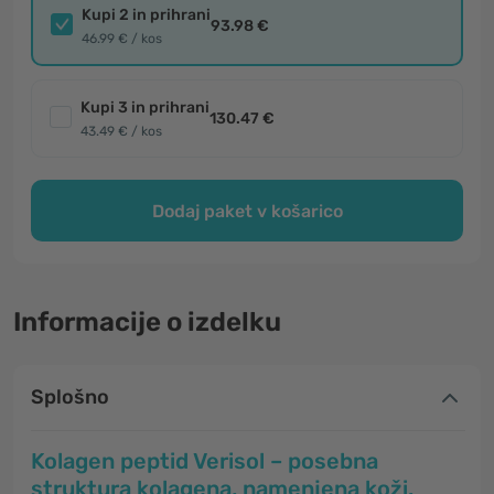
Kupi 2 in prihrani
93.98 €
46.99 € / kos
Kupi 3 in prihrani
130.47 €
43.49 € / kos
Dodaj paket v košarico
Informacije o izdelku
Splošno
Kolagen peptid Verisol – posebna
struktura kolagena, namenjena koži.