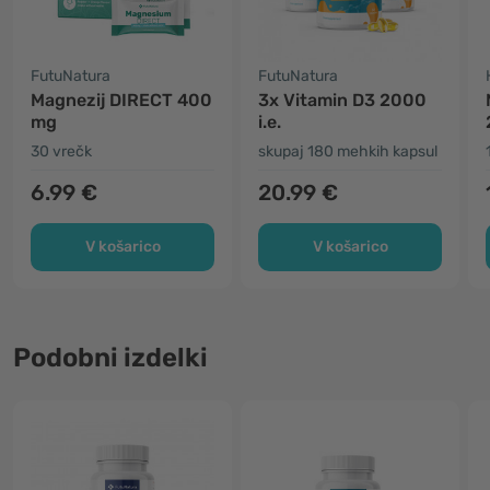
FutuNatura
FutuNatura
Magnezij DIRECT 400
3x Vitamin D3 2000
mg
i.e.
30 vrečk
skupaj 180 mehkih kapsul
6.99 €
20.99 €
V košarico
V košarico
Podobni izdelki