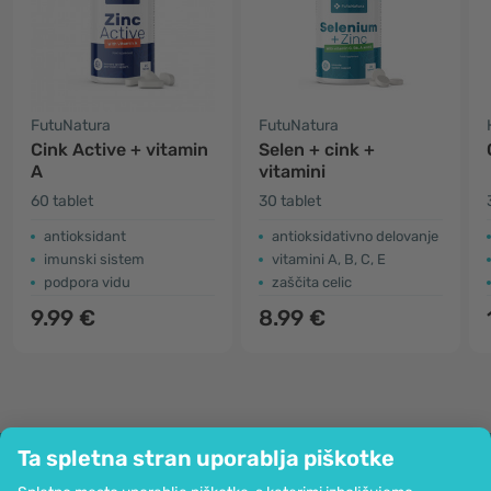
FutuNatura
FutuNatura
Cink Active + vitamin
Selen + cink +
A
vitamini
60 tablet
30 tablet
antioksidant
antioksidativno delovanje
imunski sistem
vitamini A, B, C, E
podpora vidu
zaščita celic
9.99 €
8.99 €
Ta spletna stran uporablja piškotke
Podjetje