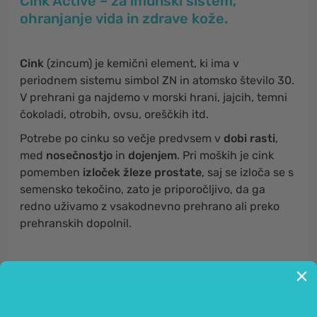
Cink Active – za imunski sistem,
ohranjanje vida in zdrave kože.
Cink
(zincum) je kemični element, ki ima v
periodnem sistemu simbol ZN in atomsko število 30.
V prehrani ga najdemo v morski hrani, jajcih, temni
čokoladi, otrobih, ovsu, oreščkih itd.
Potrebe po cinku so večje predvsem v
dobi rasti
,
med
nosečnostjo
in
dojenjem
. Pri moških je cink
pomemben
izloček žleze prostate
, saj se izloča se s
semensko tekočino, zato je priporočljivo, da ga
redno uživamo z vsakodnevno prehrano ali preko
prehranskih dopolnil.
Antioksidativni mineral cink v kombinaciji
z vitaminom A!