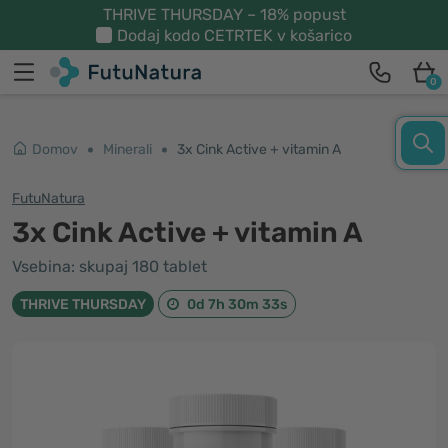
THRIVE THURSDAY – 18% popust
Dodaj kodo
CETRTEK
v košarico
0
Domov
Minerali
3x Cink Active + vitamin A
FutuNatura
3x Cink Active + vitamin A
Vsebina: skupaj 180 tablet
THRIVE THURSDAY
0d 7h 30m 32s