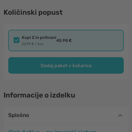
Količinski popust
Kupi 2 in prihrani
45.98 €
22.99 € / kos
Dodaj paket v košarico
Informacije o izdelku
Splošno