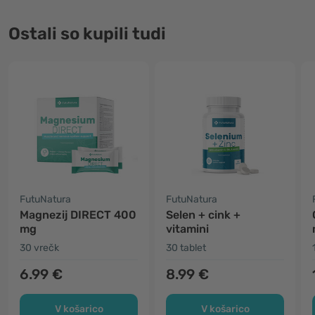
Ostali so kupili tudi
FutuNatura
FutuNatura
Magnezij DIRECT 400
Selen + cink +
mg
vitamini
30 vrečk
30 tablet
6.99 €
8.99 €
V košarico
V košarico