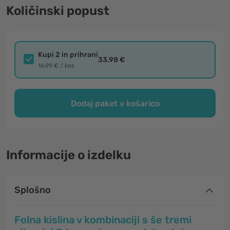
Količinski popust
Kupi 2 in prihrani
33.98 €
16.99 € / kos
Dodaj paket v košarico
Informacije o izdelku
Splošno
Folna kislina v kombinaciji s še tremi