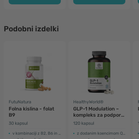
Podobni izdelki
FutuNatura
HealthyWorld®
Folna kislina - folat
GLP-1 Modulation –
B9
kompleks za podporo
metabolizmu
30 kapsul
120 kapsul
v kombinaciji z B2, B6 in B12
z dodanim koencimom Q10