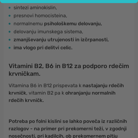
sintezi aminokislin,
presnovi homocisteina,
normalnemu
psihološkemu delovanju,
delovanju imunskega sistema,
zmanjševanju utrujenosti in izčrpanosti,
ima vlogo pri delitvi celic.
Vitamini B2, B6 in B12 za podporo rdečim
krvničkam.
Vitamina B6 in B12 prispevata k
nastajanju rdečih
krvničk
, vitamin B2 pa k
ohranjanju normalnih
rdečih krvničk.
Potreba po folni kislini se lahko poveča iz različnih
razlogov - na primer pri prekomerni teži, v zgodnji
nosečnosti, pri kadilcih, ob prekomernem pitju