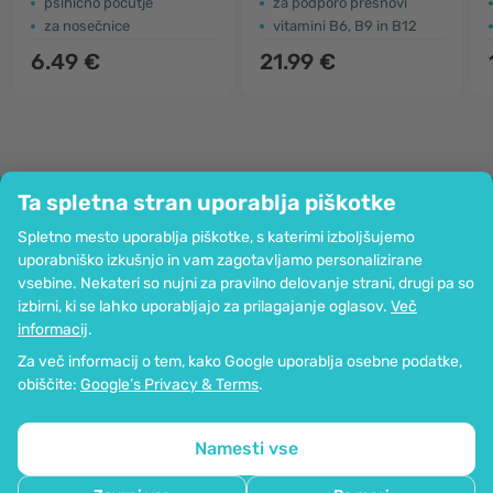
psihično počutje
za podporo presnovi
za nosečnice
vitamini B6, B9 in B12
6.49 €
21.99 €
Ta spletna stran uporablja piškotke
Podjetje
Spletno mesto uporablja piškotke, s katerimi izboljšujemo
Informacije
uporabniško izkušnjo in vam zagotavljamo personalizirane
Pridružite se nam
vsebine. Nekateri so nujni za pravilno delovanje strani, drugi pa so
Pomoč in naročila
izbirni, ki se lahko uporabljajo za prilagajanje oglasov.
Več
informacij
.
Za več informacij o tem, kako Google uporablja osebne podatke,
Možnost kartičnega plačevanja. Zagotovljena zaščita osebnih podatkov
obiščite:
Google’s Privacy & Terms
.
preko SSL-kodiranja.
Copyright © 2012 - 2026   |   Be Healthy Group d.o.o.
Zemljevid strani
Uporaba piškotkov
Nastavitve piškotkov
Namesti vse