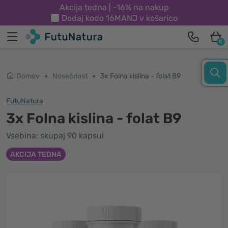
Akcija tedna | -16% na nakup
Dodaj kodo
16MANJ
v košarico
0
Domov
Nosečnost
3x Folna kislina - folat B9
FutuNatura
3x Folna kislina - folat B9
Vsebina: skupaj 90 kapsul
AKCIJA TEDNA