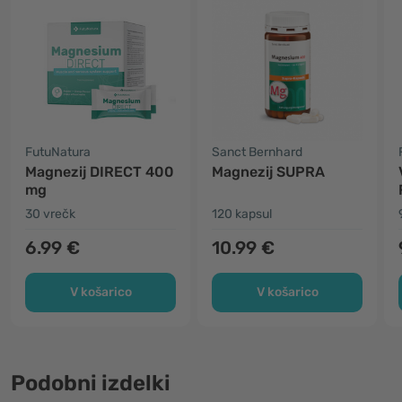
FutuNatura
Sanct Bernhard
Magnezij DIRECT 400
Magnezij SUPRA
mg
30 vrečk
120 kapsul
6.99 €
10.99 €
V košarico
V košarico
Podobni izdelki