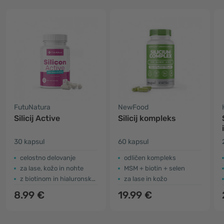
FutuNatura
NewFood
Silicij Active
Silicij kompleks
30 kapsul
60 kapsul
celostno delovanje
odličen kompleks
za lase, kožo in nohte
MSM + biotin + selen
z biotinom in hialuronsko kislino
za lase in kožo
8.99 €
19.99 €