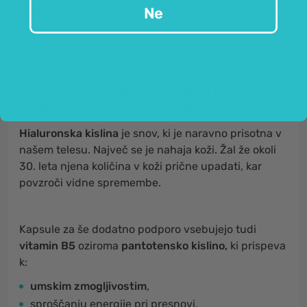
pred oksidativnim stresom, ki ga povzročajo različni
Ne
dejavniki iz okolja, njegove posledice pa se odražajo
tudi na koži, laseh in nohtih.
Hialuronska kislina optimalno dopolnjuje
skrbno sestavljeno formulo.
Hialuronska kislina
je snov, ki je naravno prisotna v
našem telesu. Največ se je nahaja koži. Žal že okoli
30. leta njena količina v koži prične upadati, kar
povzroči vidne spremembe.
Kapsule za še dodatno podporo vsebujejo tudi
vitamin B5
oziroma
p
antotensko kislino,
ki prispeva
k:
umskim zmogljivostim
,
sproščanju energije pri presnovi,