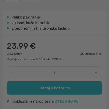
veliko pakiranje
za lase, kožo in nohte
z biotinom in hialuronsko kislino
23.99 €
0.53 €/dan
Št. izdelka: KM11
Najnižja cena v zadnjih 30 dneh: 23.99 €
-
+
Dodaj v košarico
Ali pokličite in naročite na
01 828 48 95