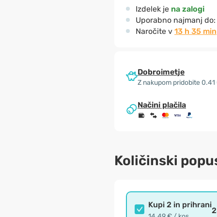
Izdelek je
na zalogi
Uporabno najmanj do
Naročite v
13 h 34 min
Dobroimetje
Z nakupom pridobite 0.41
Načini plačila
Količinski popu
Kupi 2 in prihrani
2
14.49 € / kos