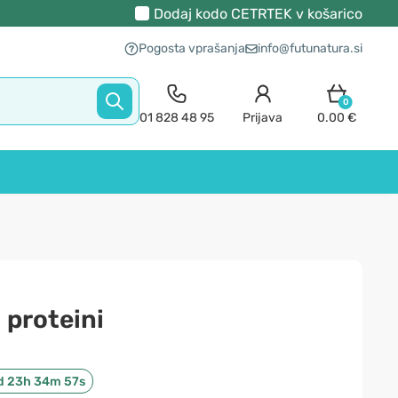
Dodaj kodo
CETRTEK
v košarico
Pogosta vprašanja
info@futunatura.si
0
01 828 48 95
Prijava
0.00 €
 proteini
d 23h 34m 56s