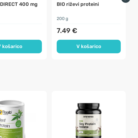
 DIRECT 400 mg
BIO riževi proteini
B
s
200 g
1
7.49 €
 košarico
V košarico