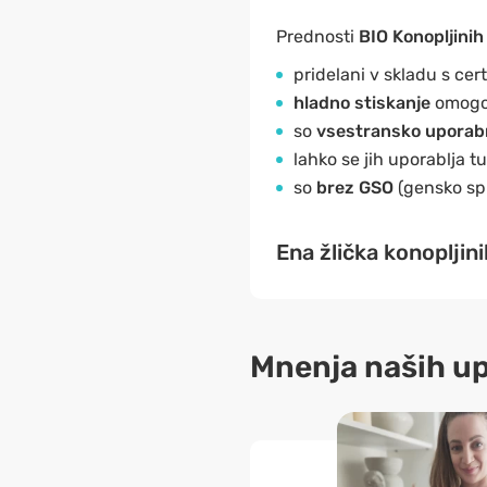
Prednosti
BIO Konopljinih
pridelani v skladu s cert
hladno stiskanje
omogoč
so
vsestransko
uporab
lahko se jih uporablja t
so
brez GSO
(gensko sp
Ena žlička konopljin
Mnenja naših u