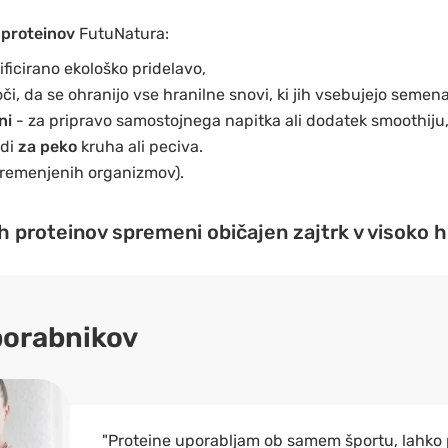
 proteinov
FutuNatura:
ificirano ekološko pridelavo,
i, da se ohranijo vse hranilne snovi, ki jih vsebujejo semena
ni
- za pripravo samostojnega napitka ali dodatek smoothiju, 
udi
za peko
kruha ali peciva.
remenjenih organizmov).
ih proteinov spremeni običajen zajtrk v visoko h
porabnikov
"Proteine uporabljam ob samem športu, lahko p