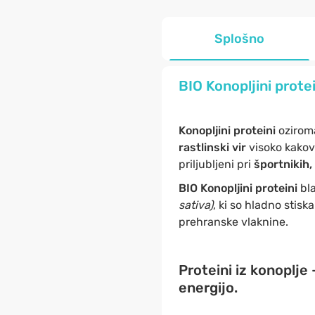
Splošno
B
IO Konopljini prote
Konopljini proteini
oziro
rastlinski vir
visoko kako
priljubljeni pri
športnikih,
BIO Konopljini proteini
bla
sativa)
, ki so hladno stisk
prehranske vlaknine.
Proteini iz konoplje
energijo.