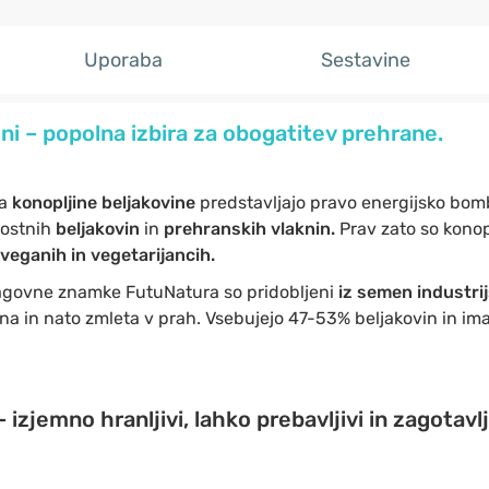
Uporaba
Sestavine
ini
–
popolna izbira za obogatitev prehrane.
ma
konopljine
beljakovine
predstavljajo pravo energijsko bomb
vostnih
beljakovin
in
prehranskih vlaknin.
Prav zato so konop
 veganih in vegetarijancih.
govne znamke FutuNatura so pridobljeni
iz semen industri
ana in nato zmleta v prah.
Vsebujejo 47-53% beljakovin in ima
–
izjemno hranljivi, lahko prebavljivi in zagotav