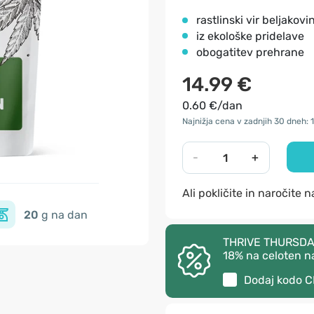
​rastlinski vir beljakovi
iz ekološke pridelave
obogatitev prehrane
14.99 €
0.60 €/dan
Najnižja cena v zadnjih 30 dneh: 
-
+
Ali pokličite in naročite 
20
g na dan
THRIVE THURSDAY –
18% na celoten n
Dodaj kodo
C