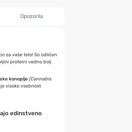
Opozorila
o za vaše telo! So odličen
ljini proteini vedno bolj
jske konoplje
(Cannabis
jo visoko vsebnost
ljajo edinstveno