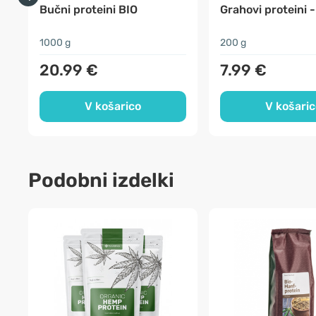
Bučni proteini BIO
Grahovi proteini -
1000 g
200 g
20.99 €
7.99 €
V košarico
V košaric
Podobni izdelki