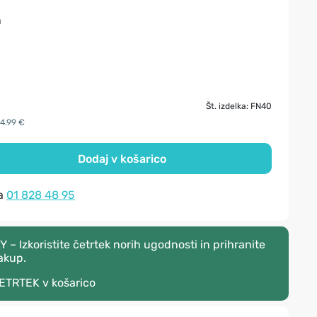
n
Št. izdelka: FN40
14.99 €
Dodaj v košarico
na
01 828 48 95
 Izkoristite četrtek norih ugodnosti in prihranite
akup.
ETRTEK
v košarico