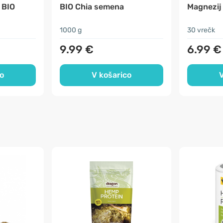
 BIO
BIO Chia semena
Magnezij
1000 g
30 vrečk
9.99 €
6.99 €
o
V košarico
V