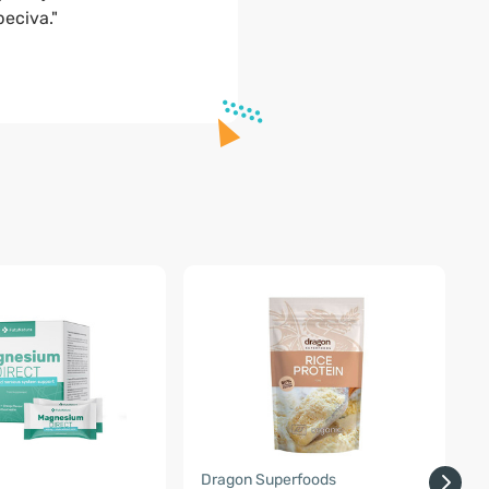
peciva."
a
Dragon Superfoods
F