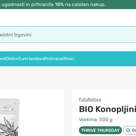
 ugodnosti in prihranite 18% na celoten nakup.
ost
Detox
Gumi bonboni
Prehrana
Otroci
FutuNatura
BIO Konopljini
Vsebina: 500 g
THRIVE THURSDAY
0