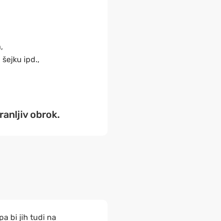
,
šejku ipd.,
ranljiv obrok.
a bi jih tudi na