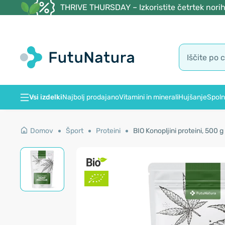
THRIVE THURSDAY – Izkoristite četrtek norih
Vsi izdelki
Najbolj prodajano
Vitamini in minerali
Hujšanje
Spoln
Domov
Šport
Proteini
BIO Konopljini proteini, 500 g