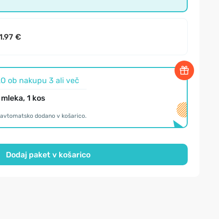
1.97 €
O ob nakupu 3 ali več
 mleka, 1 kos
o avtomatsko dodano v košarico.
Dodaj paket v košarico