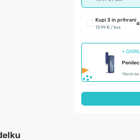
Kupi 3 in prihrani
4
13.99 € / kos
+ DARIL
Penilec
*Darilo b
delku