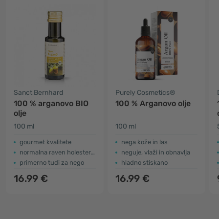
Sanct Bernhard
Purely Cosmetics®
100 % arganovo BIO
100 % Arganovo olje
olje
100 ml
100 ml
gourmet kvalitete
nega kože in las
normalna raven holesterola
neguje, vlaži in obnavlja
primerno tudi za nego
hladno stiskano
16.99 €
16.99 €