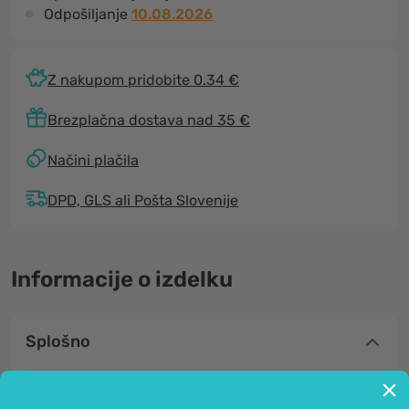
Odpošiljanje
10.08.2026
Z nakupom pridobite 0.34 €
Brezplačna dostava nad 35 €
Načini plačila
DPD, GLS ali Pošta Slovenije
Informacije o izdelku
Splošno
Krema za nego obraza z arganovim oljem