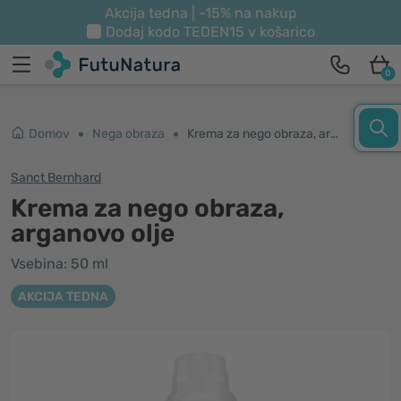
Akcija tedna | -15% na nakup
Dodaj kodo
TEDEN15
v košarico
0
Domov
Nega obraza
Krema za nego obraza, arganovo olje
Sanct Bernhard
Krema za nego obraza,
arganovo olje
Vsebina: 50 ml
AKCIJA TEDNA