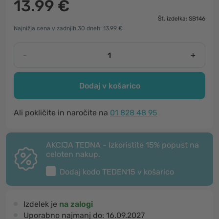
13.99 €
Št. izdelka: SB146
Najnižja cena v zadnjih 30 dneh: 13.99 €
-
+
Dodaj v košarico
Ali pokličite in naročite na
01 828 48 95
AKCIJA TEDNA - Izkoristite 15% popust na
celoten nakup.
Dodaj kodo
TEDEN15
v košarico
Izdelek je
na zalogi
Uporabno najmanj do:
16.09.2027