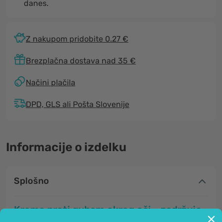
danes.
Z nakupom pridobite 0.27 €
Brezplačna dostava nad 35 €
Načini plačila
DPD, GLS ali Pošta Slovenije
Informacije o izdelku
Splošno
Krema proti gubam okrog oči - zadržuje