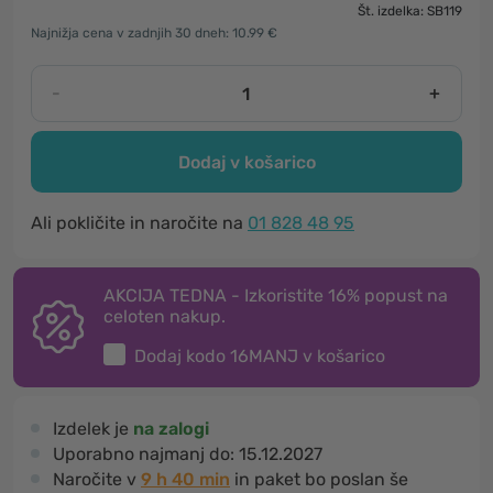
Št. izdelka: SB119
Najnižja cena v zadnjih 30 dneh: 10.99 €
-
+
Dodaj v košarico
Ali pokličite in naročite na
01 828 48 95
AKCIJA TEDNA - Izkoristite 16% popust na
celoten nakup.
Dodaj kodo
16MANJ
v košarico
Izdelek je
na zalogi
Uporabno najmanj do:
15.12.2027
Naročite v
9 h 40 min
in paket bo poslan še