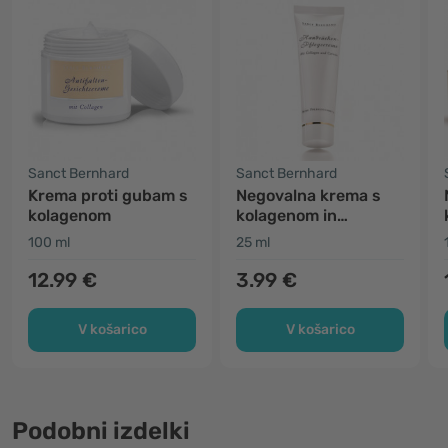
Sanct Bernhard
Sanct Bernhard
Krema proti gubam s
Negovalna krema s
kolagenom
kolagenom in
karotinom
100 ml
25 ml
12.99 €
3.99 €
V košarico
V košarico
Podobni izdelki