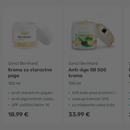
Sanct Bernhard
Sanct Bernhard
Krema za starostne
Anti-Age SB 500
pege
krema
100 ml
100 ml
proti starostnim pegam
ščiti kožo pred prostimi radikali
proti pigmentnim madežem
vsebuje koencim Q10
SPF zaščitni faktor 10
za mladosten videz kože
18.99 €
33.99 €