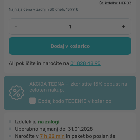
Št. izdelka: HER03
Najnižja cena v zadnjih 30 dneh: 13.99 €
-
+
Dodaj v košarico
Ali pokličite in naročite na
01 828 48 95
AKCIJA TEDNA - Izkoristite 15% popust na
celoten nakup.
Dodaj kodo
TEDEN15
v košarico
Izdelek je
na zalogi
Uporabno najmanj do:
31.01.2028
Naročite v
7 h 22 min
in paket bo poslan še