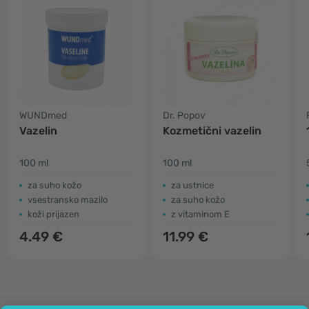
WUNDmed
Dr. Popov
Vazelin
Kozmetični vazelin
100 ml
100 ml
za suho kožo
za ustnice
vsestransko mazilo
za suho kožo
koži prijazen
z vitaminom E
4.49 €
11.99 €