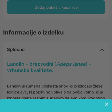
Dodaj paket v košarico
Informacije o izdelku
Splošno
Lanolin – brezvodni (
Adeps lanae
) –
vrhunske kvalitete.
Lanolin
je rumena voskasta snov, ki jo izločajo žleze
lojnice ovc, ki pozitivno vplivajo na ovčjo volno, ki je
izpostavljena raznim zunanjim dejavnikom. Podobno
učinkuje tudi na kožo. Pridobiva se tako, da
ostriženo ovčjo volno stisnejo in nato lanolin še