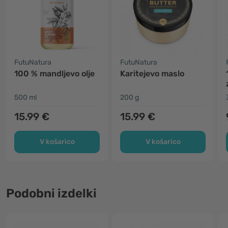
FutuNatura
FutuNatura
100 % mandljevo olje
Karitejevo maslo
500 ml
200 g
15.99 €
15.99 €
V košarico
V košarico
Podobni izdelki