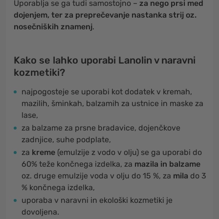
Uporablja se ga tudi samostojno –
za nego prsi med
dojenjem, ter za preprečevanje nastanka strij oz.
nosečniških znamenj
.
Kako se lahko uporabi Lanolin v naravni
kozmetiki?
najpogosteje se uporabi kot dodatek v kremah,
mazilih, šminkah, balzamih za ustnice in maske za
lase,
za balzame za prsne bradavice, dojenčkove
zadnjice, suhe podplate,
za
kreme
(emulzije z vodo v olju) se ga uporabi do
60% teže končnega izdelka, za
mazila in balzame
oz. druge emulzije voda v olju do 15 %, za
mila
do 3
% končnega izdelka,
uporaba v naravni in ekološki kozmetiki je
dovoljena.