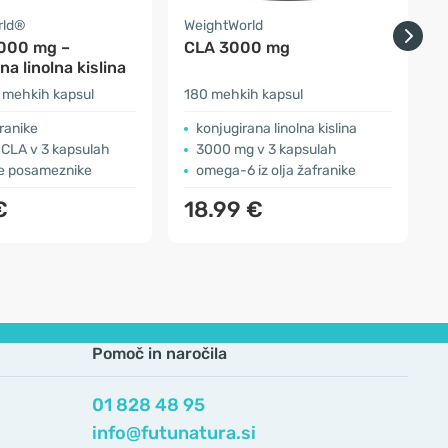
rld®
WeightWorld
O
000 mg –
CLA 3000 mg
na linolna kislina
k
 mehkih kapsul
180 mehkih kapsul
s
franike
konjugirana linolna kislina
CLA v 3 kapsulah
3000 mg v 3 kapsulah
ne posameznike
omega-6 iz olja žafranike
€
18.99 €
Pomoč in naročila
01 828 48 95
info@futunatura.si