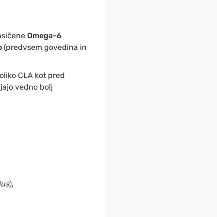
asičene
Omega-6
o
(predvsem govedina in
oliko CLA kot pred
jajo vedno bolj
ius
),