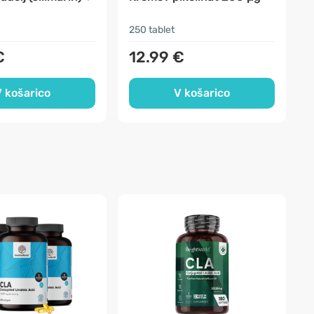
250 tablet
6
€
12.99 €
 košarico
V košarico