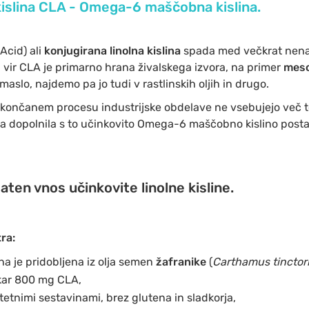
kislina CLA - Omega-6 maščobna kislina.
Acid) ali
konjugirana linolna kislina
spada med večkrat nen
 vir CLA je primarno hrana živalskega izvora, na primer
mes
, maslo, najdemo pa jo tudi v rastlinskih oljih in drugo.
o končanem procesu industrijske obdelave ne vsebujejo več t
 dopolnila s to učinkovito Omega-6 maščobno kislino posta
aten vnos učinkovite linolne kisline.
ra:
ina je pridobljena iz olja semen
žafranike
(
Carthamus tinctor
kar 800 mg CLA,
itetnimi sestavinami, brez glutena in sladkorja,