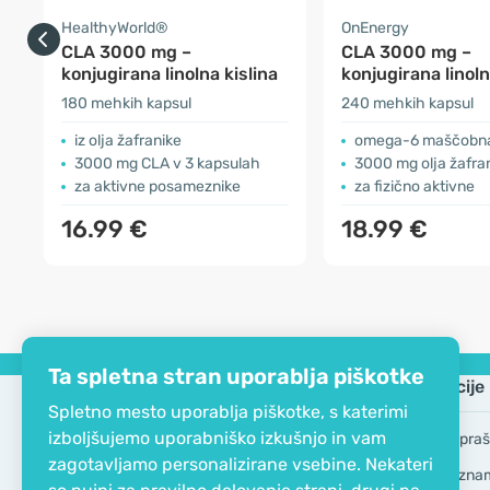
HealthyWorld®
OnEnergy
CLA 3000 mg –
CLA 3000 mg –
konjugirana linolna kislina
konjugirana linoln
180 mehkih kapsul
240 mehkih kapsul
iz olja žafranike
omega-6 maščobna 
3000 mg CLA v 3 kapsulah
3000 mg olja žafranike 
za aktivne posameznike
za fizično aktivne
16.99 €
18.99 €
Ta spletna stran uporablja piškotke
Podjetje
Informacije
Spletno mesto uporablja piškotke, s katerimi
izboljšujemo uporabniško izkušnjo in vam
EKO certifikat
Pogosta vpraš
zagotavljamo personalizirane vsebine. Nekateri
Kontakt
Blagovne zna