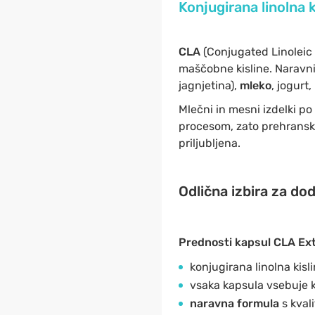
Konjugirana linolna 
CLA
(Conjugated Linoleic 
maščobne kisline. Naravni
jagnjetina),
mleko
, jogurt
Mlečni in mesni izdelki p
procesom, zato prehranska
priljubljena.
Odlična izbira za dod
Prednosti kapsul CLA Ext
konjugirana linolna kisl
vsaka kapsula vsebuje 
naravna formula
s kval