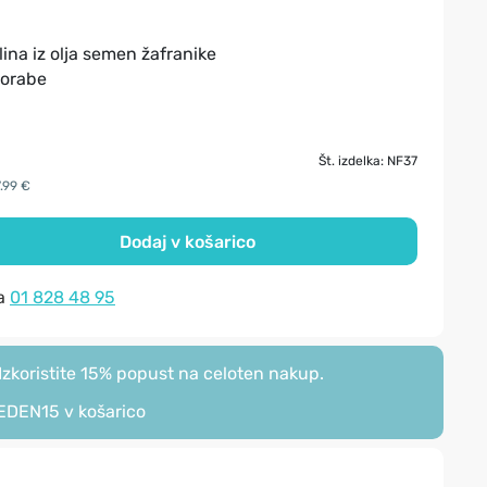
lina iz olja semen žafranike
porabe
Št. izdelka: NF37
7.99 €
Dodaj v košarico
na
01 828 48 95
zkoristite 15% popust na celoten nakup.
EDEN15
v košarico