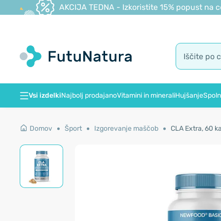
AKCIJA TEDNA - Izkoristite 15% popust na c
Vsi izdelki
Najbolj prodajano
Vitamini in minerali
Hujšanje
Spoln
Domov
Šport
Izgorevanje maščob
CLA Extra, 60 k