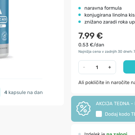
naravna formula
konjugirana linolna kis
znižano zaradi roka u
7.99 €
0.53 €/dan
Najnižja cena v zadnjih 30 dneh: 
-
+
Ali pokličite in naročite 
4
kapsule na dan
AKCIJA TEDNA - I
Dodaj kodo
T
Izdelek je
na zalogi