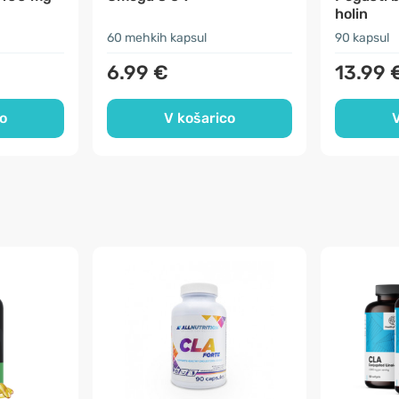
holin
60 mehkih kapsul
90 kapsul
6.99 €
13.99 
o
V košarico
V