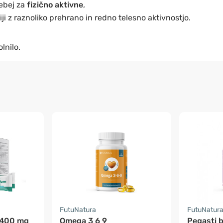
ebej za
fizično aktivne
,
ji z raznoliko prehrano in redno telesno aktivnostjo.
lnilo.
FutuNatura
FutuNatur
 400 mg
Omega 3 6 9
Pegasti b