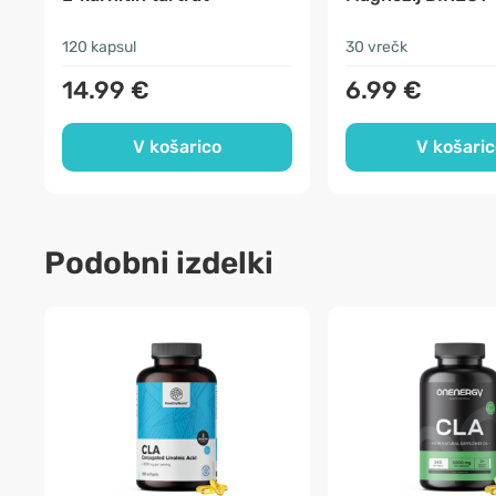
120 kapsul
30 vrečk
14.99 €
6.99 €
V košarico
V košaric
Podobni izdelki