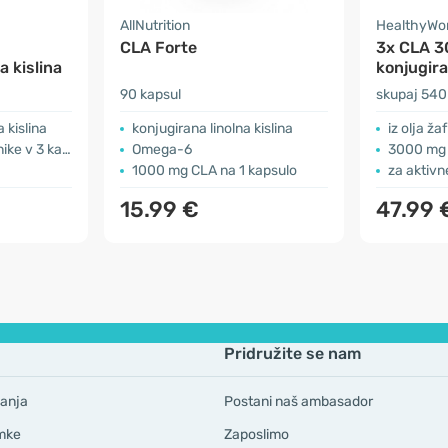
AllNutrition
HealthyWo
CLA Forte
3x CLA 3
a kislina
konjugira
90 kapsul
skupaj 540
kislina
konjugirana linolna kislina
iz olja ža
v 3 kapsulah
Omega-6
3000 mg 
1000 mg CLA na 1 kapsulo
za aktiv
15.99 €
47.99 
Pridružite se nam
anja
Postani naš ambasador
mke
Zaposlimo