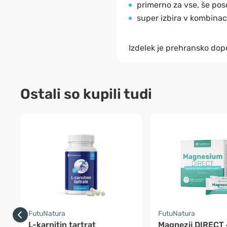
primerno za vse, še pos
super izbira v kombinaci
Izdelek je prehransko dopo
Ostali so kupili tudi
FutuNatura
FutuNatura
L-karnitin tartrat
Magnezij DIRECT