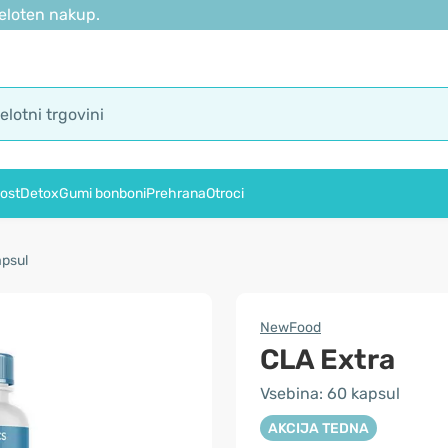
eloten nakup.
ost
Detox
Gumi bonboni
Prehrana
Otroci
apsul
NewFood
CLA Extra
Vsebina: 60 kapsul
AKCIJA TEDNA