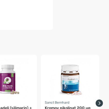
a
Sanct Bernhard
adelj (silimarin) +
Kromov pikolinat 200 µg