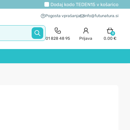
Dodaj kodo
TEDEN15
v košarico
Pogosta vprašanja
info@futunatura.si
0
01 828 48 95
Prijava
0.00 €