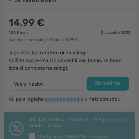
za imunski sistem
14.99 €
1.50 €/dan
Št. izdelka: ND02
Najnižja cena v zadnjih 30 dneh: 14.99 €
Tega izdelka trenutno
ni na zalogi.
Vpišite svoj e-mail in obvestili vas bomo, ko bodo
izdelki ponovno na zalogi.
Obvesti me
Ali pa si oglejte
podobne izdelke
v naši ponudbi.
AKCIJA TEDNA - Izkoristite 15% popust na
celoten nakup.
Dodaj kodo
TEDEN15
v košarico