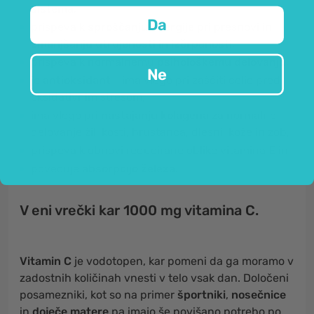
sistema
,
Da
prispeva k
sproščanju energije
pri presnovi in
zmanjšanju utrujenosti in izčrpanosti
,
prispeva k normalnemu
psihološkemu delovanju
,
Ne
je
antioksidant
- ima vlogo pri zaščiti celic pred
oksidativnim stresom,
ima vlogo pri
nastajanju kolagena
za normalno
delovanje žil, kosti, hrustanca, dlesni, kože in zob,
prispeva k obnovi reducirane oblike vitamina E in
povečuje
absorpcijo železa
.
V eni vrečki kar 1000 mg vitamina C.
Vitamin C
je vodotopen, kar pomeni da ga moramo v
zadostnih količinah vnesti v telo vsak dan. Določeni
posamezniki, kot so na primer
športniki
,
nosečnice
in
doječe matere
pa imajo še povišano potrebo po