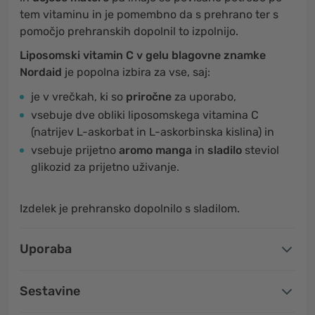
tem vitaminu in je pomembno da s prehrano ter s
pomočjo prehranskih dopolnil to izpolnijo.
Liposomski vitamin C v gelu blagovne znamke
Nordaid
je popolna izbira za vse, saj:
je v vrečkah, ki so
priročne
za uporabo,
vsebuje dve obliki liposomskega vitamina C
(natrijev L-askorbat in L-askorbinska kislina) in
vsebuje prijetno
aromo manga
in
sladilo
steviol
glikozid za prijetno uživanje.
Izdelek je prehransko dopolnilo s sladilom.
Uporaba
Sestavine