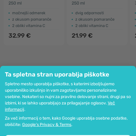
250 ml
250 ml
močnejši odmerek
dvig odpornosti
z okusom pomaranče
z okusom pomaranče
2 obliki vitamina C
2 obliki vitamina C
32.99 €
21.99 €
Ta spletna stran uporablja piškotke
Podjetje
Spletno mesto uporablja piškotke, s katerimi izboljšujemo
Informacije
uporabniško izkušnjo in vam zagotavljamo personalizirane
Pridružite se nam
vsebine. Nekateri so nujni za pravilno delovanje strani, drugi pa so
Pomoč in naročila
izbirni, ki se lahko uporabljajo za prilagajanje oglasov.
Več
informacij
.
Za več informacij o tem, kako Google uporablja osebne podatke,
Možnost kartičnega plačevanja. Zagotovljena zaščita osebnih podatkov
obiščite:
Google’s Privacy & Terms
.
preko SSL-kodiranja.
Copyright © 2012 - 2026   |   Be Healthy Group d.o.o.