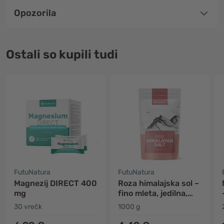
Opozorila
Ostali so kupili tudi
FutuNatura
FutuNatura
Magnezij DIRECT 400
Roza himalajska sol –
mg
fino mleta, jedilna,
kamena, nejodirana
30 vrečk
1000 g