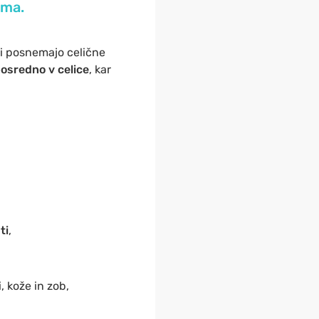
ema.
mi posnemajo celične
osredno v celice
, kar
ti
,
, kože in zob,