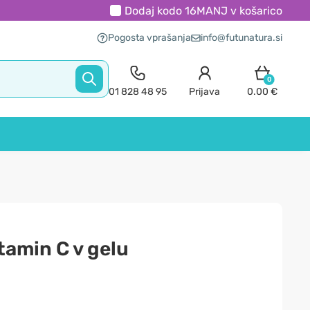
Dodaj kodo
16MANJ
v košarico
Pogosta vprašanja
info@futunatura.si
0
01 828 48 95
Prijava
0.00 €
tamin C v gelu