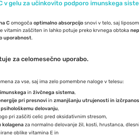
C v gelu za učinkovito podporo imunskega sist
na C
omogoča
optimalno absorpcijo
snovi v telo, saj liposo
e vitamin zaščiten in lahko potuje preko krvnega obtoka
nep
ko uporabnost
.
tuje za celomesečno uporabo.
mena za vse, saj ima zelo pomembne naloge v telesu:
imunskega
in
živčnega sistema
,
nergije pri presnovi
in
zmanjšanju utrujenosti in izčrpanos
u
psihološkemu delovanju
,
ogo pri zaščiti celic pred oksidativnim stresom,
u kolagena
za normalno delovanje žil, kosti, hrustanca, dlesni
irane oblike vitamina E in