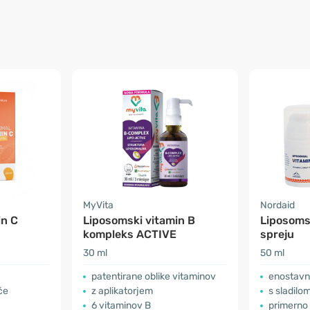
MyVita
Nordaid
in C
Liposomski vitamin B
Liposomsk
kompleks ACTIVE
spreju
30 ml
50 ml
patentirane oblike vitaminov
enostavn
če
z aplikatorjem
s sladilom
6 vitaminov B
primerno