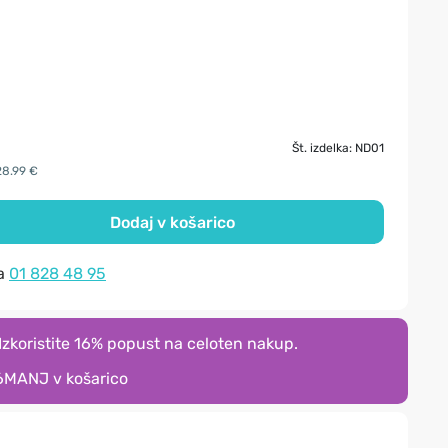
Št. izdelka: ND01
28.99 €
Dodaj v košarico
na
01 828 48 95
zkoristite 16% popust na celoten nakup.
6MANJ
v košarico