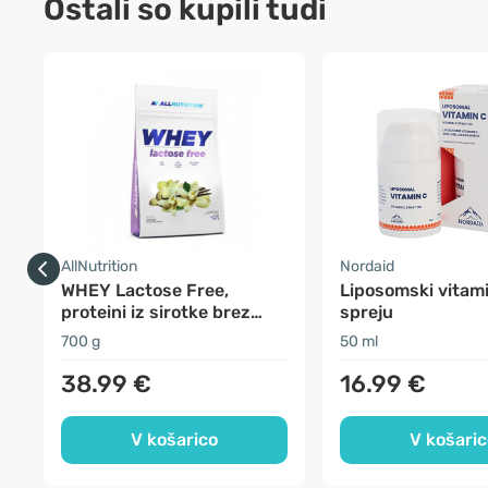
Ostali so kupili tudi
AllNutrition
Nordaid
WHEY Lactose Free,
Liposomski vitami
proteini iz sirotke brez
spreju
laktoze – vanilija
700 g
50 ml
38.99 €
16.99 €
V košarico
V košaric