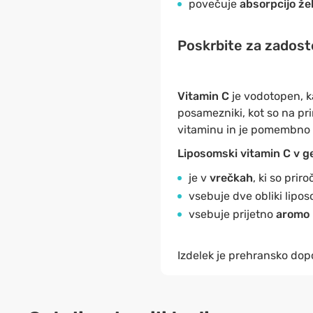
povečuje
absorpcijo že
Poskrbite za zadost
Vitamin C
je vodotopen, k
posamezniki, kot so na pr
vitaminu in je pomembno d
Liposomski vitamin C v 
je v
vrečkah
, ki so prir
vsebuje dve obliki lipos
vsebuje prijetno
aromo
Izdelek je prehransko dopo