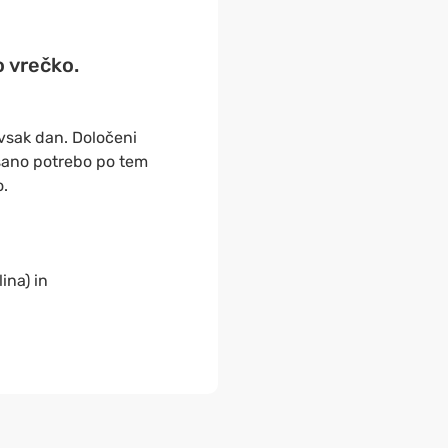
 vrečko.
vsak dan. Določeni
šano potrebo po tem
o.
ina) in