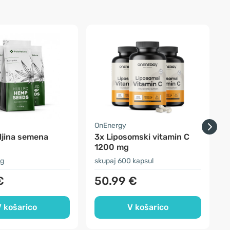
a
OnEnergy
O
ljina semena
3x Liposomski vitamin C
3
1200 mg
t
 g
skupaj 600 kapsul
s
€
50.99 €
 košarico
V košarico