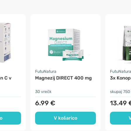
FutuNatura
FutuNatur
n C v
Magnezij DIRECT 400 mg
3x Konop
30 vrečk
skupaj 750
6.99 €
13.49 
o
V košarico
V