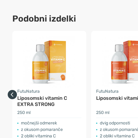
Podobni izdelki
FutuNatura
FutuNatura
Liposomski vitamin C
Liposomski vitam
EXTRA STRONG
250 ml
250 ml
močnejši odmerek
dvig odpornosti
z okusom pomaranče
z okusom pomaran
2 obliki vitamina C
2 obliki vitamina C