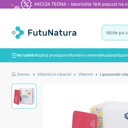
AKCIJA TEDNA - Izkoristite 16% popust na c
Vsi izdelki
Najbolj prodajano
Vitamini in minerali
Hujšanje
Spoln
Domov
Vitamini in minerali
Vitamini
Liposomski vita