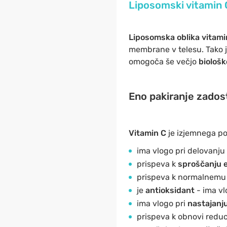
Liposomski vitamin 
Liposomska oblika vitami
membrane v telesu. Tako j
omogoča še večjo
biološ
Eno pakiranje zados
Vitamin C
je izjemnega po
ima vlogo pri delovanju
prispeva k
sproščanju e
prispeva k normalnem
je
antioksidant
- ima vl
ima vlogo pri
nastajanj
prispeva k obnovi reduc