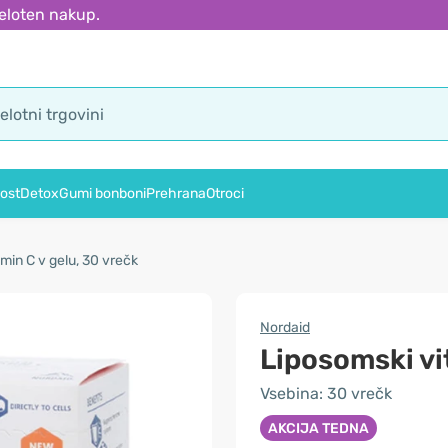
eloten nakup.
ost
Detox
Gumi bonboni
Prehrana
Otroci
min C v gelu, 30 vrečk
Nordaid
Liposomski vi
Vsebina: 30 vrečk
AKCIJA TEDNA