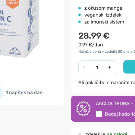
z okusom manga
veganski izdelek
za imunski sistem
28.99 €
0.97 €/dan
Najnižja cena v zadnjih 30 dneh: 
-
+
Ali pokličite in naročite 
1
napitek na dan
AKCIJA TEDNA - I
Dodaj kodo
1
Izdelek je
na zalogi