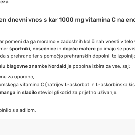
leza
.
en dnevni vnos s kar 1000 mg vitamina C na eno
ar pomeni da ga moramo v zadostnih količinah vnesti v telo 
imer
športniki
,
nosečnice
in
doječe matere
pa imajo še povi
a s prehrano ter s pomočjo prehranskih dopolnil to izpolnij
gelu blagovne znamke Nordaid
je popolna izbira za vse, saj:
očne za uporabo,
omskega vitamina C (natrijev L-askorbat in L-askorbinska kisl
 manga
in
sladilo
steviol glikozid za prijetno uživanje.
lnilo s sladilom.