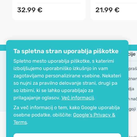
32.99 €
21.99 €
Ta spletna stran uporablja piškotke
Podjetje
Informacije
Spletno mesto uporablja piškotke, s katerimi
izboljšujemo uporabniško izkušnjo in vam
EKO certifikat
Pogosta vpraš
zagotavljamo personalizirane vsebine. Nekateri
Kontakt
Blagovne zna
so nujni za pravilno delovanje strani, drugi pa
O podjetju
GDPR Orodja
so izbirni, ki se lahko uporabljajo za
prilagajanje oglasov.
Več informacij
.
Dostava in nači
Za več informacij o tem, kako Google uporablja
Splošni pogoji
osebne podatke, obiščite:
Google’s Privacy &
Terms
.