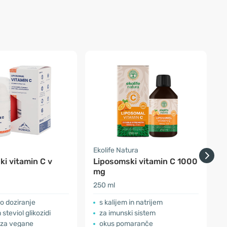
Ekolife Natura
E
i vitamin C v
Liposomski vitamin C 1000
mg
250 ml
1
o doziranje
s kalijem in natrijem
 steviol glikozidi
za imunski sistem
 za vegane
okus pomaranče